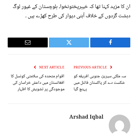
ان کا مزید کہنا تھا کہ خیبرپختونخوا، بلوچستان کے غیور لوگ
دہشت گردوں کے خلاف آہنی دیوار کی طرح کھڑے ہیں ۔
Email
Twitter
Facebook
NEXT ARTICLE
PREVIOUS ARTICLE
سہ ملکی سیریز، جنوبی افریقه کو
اقوام متحدہ کی سلامتی کونسل کا
شکست دے کر پاکستان فائنل میں
افغانستان میں داعش خراسان کی
پہنچ گیا
موجودگی پر تشویش کا اظہار
Arshad Iqbal