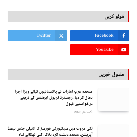
فولو کریں
Twitter
Facebook
YouTube
مقبول خبریں
متحدہ عرب امارات نے پاکستانیوں کیلئے ویزا اجرا
بحال کر دیا، رجسٹرڈ ٹریول ایجنٹس کے ذریعے
درخواستیں قبول
اگست 4, 2026
لکی مروت میں سیکیورٹی فورسز کا انٹیلی جنس بیسڈ
آپریشن، متعدد دہشت گرد ہلاک، کئی ٹھکانے تباہ