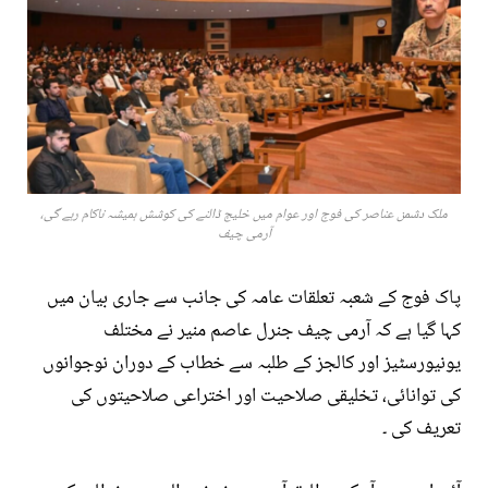
ملک دشمن عناصر کی فوج اور عوام میں خلیج ڈالنے کی کوشش ہمیشہ ناکام رہے گی،
آرمی چیف
پاک فوج کے شعبہ تعلقات عامہ کی جانب سے جاری بیان میں
کہا گیا ہے کہ آرمی چیف جنرل عاصم منیر نے مختلف
یونیورسٹیز اور کالجز کے طلبہ سے خطاب کے دوران نوجوانوں
کی توانائی، تخلیقی صلاحیت اور اختراعی صلاحیتوں کی
تعریف کی ۔