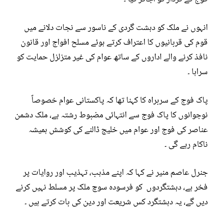
انہوں نے ملک کو دہشت گردی کے ناسور سے نجات دلانے میں
قوم کی قربانیوں کا اعتراف کرتے ہوئے مسلح افواج اور قانون
نافذ کرنے والے اداروں کے ساتھ عوام کی غیر متزلزل حمایت کو
سراہا ۔
پاک فوج کے سربراہ کا کہنا تھا کہ پاکستانی عوام خصوصاً
نوجوانوں کا پاک فوج سے انتہائی مضبوط رشتہ ہے، ملک دشمن
عناصر کی فوج اور عوام میں خلیج ڈالنے کی کوشش ہمیشہ
ناکام رہے گی ۔
جنرل عاصم منیر نے کہا کہ اپنے مذہب، تہذیب اور روایات پر
فخر ہے، دہشتگردوں کو فرسودہ سوچ ملک پر مسلط نہیں کرنے
دیں گے، یہ دہشتگرد کس شریعت اور دین کی بات کرتے ہیں ۔