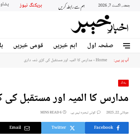
ہم سے رابطہ کریں
بریکنگ 
جمعہ, اگست 7, 2026
صفحہ اول
اہم خبریں
قومی خبریں
بل
آپ پر ہیں:
Home
»
مدارس کا المیہ اور مستقبل کی کڑی ذمہ داری
بلاگ
مدارس کا المیہ اور مستقبل کی ک
جولائی 22, 2025
کوئی تبصرہ نہیں ہے۔
6 MINS READ
Email
Twitter
Facebook