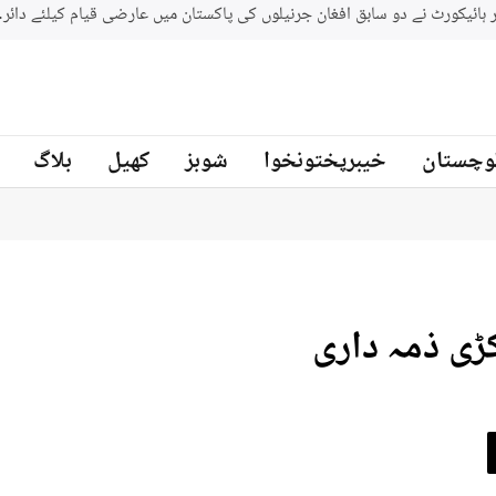
بلوچستان میں سکیورٹی فورسز کی 2 مختلف کارروائیاں ، 12 دہشتگرد ہلاک
نیوز
وچستان
خیبرپختونخوا
شوبز
کھیل
بلاگ
ڑی ذمہ داری