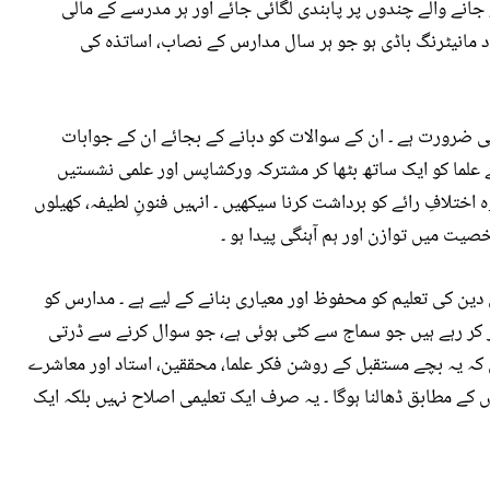
 جانے والے چندوں پر پابندی لگائی جائے اور ہر مدرسے کے مالی
د مانیٹرنگ باڈی ہو جو ہر سال مدارس کے نصاب، اساتذہ کی
ی ضرورت ہے ۔ ان کے سوالات کو دبانے کے بجائے ان کے جوابات
 علما کو ایک ساتھ بٹھا کر مشترکہ ورکشاپس اور علمی نشستیں
 اختلافِ رائے کو برداشت کرنا سیکھیں ۔ انہیں فنونِ لطیفہ، کھیلوں
یت میں توازن اور ہم آہنگی پیدا ہو ۔
ن کی تعلیم کو محفوظ اور معیاری بنانے کے لیے ہے ۔ مدارس کو
ر کر رہے ہیں جو سماج سے کٹی ہوئی ہے، جو سوال کرنے سے ڈرتی
 کہ یہ بچے مستقبل کے روشن فکر علما، محققین، استاد اور معاشرے
کے مطابق ڈھالنا ہوگا ۔ یہ صرف ایک تعلیمی اصلاح نہیں بلکہ ایک