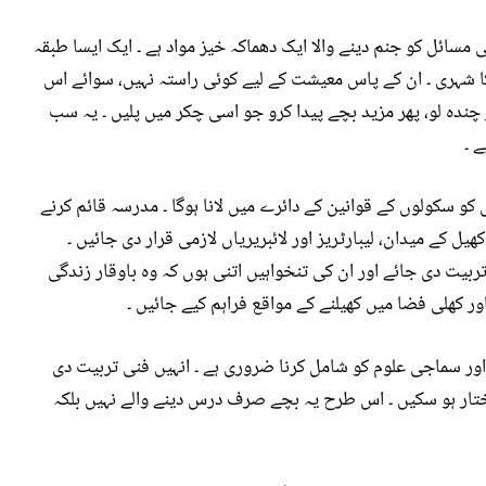
ائل کو جنم دینے والا ایک دھماکہ خیز مواد ہے ۔ ایک ایسا طبقہ
 کا شہری ۔ ان کے پاس معیشت کے لیے کوئی راستہ نہیں، سوائے اس
 چندہ لو، پھر مزید بچے پیدا کرو جو اسی چکر میں پلیں ۔ یہ سب
 ۔
و سکولوں کے قوانین کے دائرے میں لانا ہوگا ۔ مدرسہ قائم کرنے
یل کے میدان، لیبارٹریز اور لائبریریاں لازمی قرار دی جائیں ۔
بیت دی جائے اور ان کی تنخواہیں اتنی ہوں کہ وہ باوقار زندگی
اور کھلی فضا میں کھیلنے کے مواقع فراہم کیے جائیں ۔
ر سماجی علوم کو شامل کرنا ضروری ہے ۔ انہیں فنی تربیت دی
ختار ہو سکیں ۔ اس طرح یہ بچے صرف درس دینے والے نہیں بلکہ