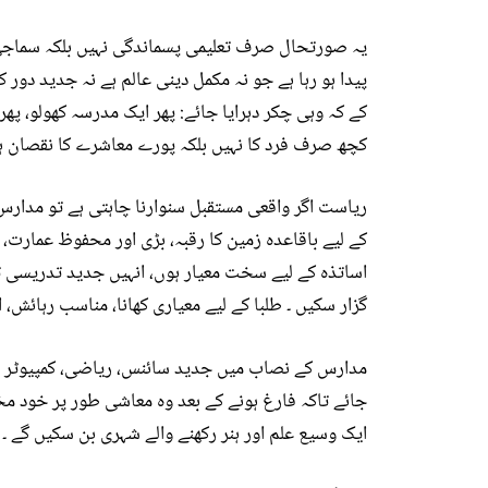
یہ صورتحال صرف تعلیمی پسماندگی نہیں بلکہ سماجی مس
پیدا ہو رہا ہے جو نہ مکمل دینی عالم ہے نہ جدید دور
کے کہ وہی چکر دہرایا جائے: پھر ایک مدرسہ کھولو، پھر
کچھ صرف فرد کا نہیں بلکہ پورے معاشرے کا نقصان ہے
ریاست اگر واقعی مستقبل سنوارنا چاہتی ہے تو مدارس ک
کے لیے باقاعدہ زمین کا رقبہ، بڑی اور محفوظ عمارت، کھ
اساتذہ کے لیے سخت معیار ہوں، انہیں جدید تدریسی تر
گزار سکیں ۔ طلبا کے لیے معیاری کھانا، مناسب رہائش، 
مدارس کے نصاب میں جدید سائنس، ریاضی، کمپیوٹر او
جائے تاکہ فارغ ہونے کے بعد وہ معاشی طور پر خود م
ایک وسیع علم اور ہنر رکھنے والے شہری بن سکیں گے ۔