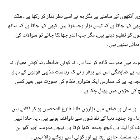
ی آنکھوں کے سامنے ہے مگر ہم نے اسے نظرانداز کر رکھا ہے ۔ ملک
ی کہا جاتا ہے کہ تیس ہزار رجسٹرڈ ہیں، کبھی کہا جاتا ہے کہ ساٹھ
چوں کو تعلیم دیتے ہیں، مگر جب اندر جھانکا جائے تو سوالات کی
بائے بیٹھے ہیں ۔
میں مدرسہ قائم کر لیتا ہے ۔ نہ کوئی ضابطہ، نہ کوئی معیار، نہ
 یہ بے ضابطگی اس لیے برقرار ہے کہ ریاست مذہبی قوتوں کے دباؤ
یجہ یہ ہے کہ مدارس ایک متوازی نظام کی صورت میں بغیر کسی
 کی جڑوں میں پھیل چکا ہے ۔
 ہر سال ہر ضلعے میں ہزاروں طلبا فارغ التحصیل ہو کر نکلتے ہیں
ا ۔ وہ جدید دنیا کے تقاضوں سے ناواقف ہوتے ہیں ۔ یہ خلا انہیں
کرا لیتا ہے، کچھ چندہ اکٹھا کرتا ہے، نیچے مدرسہ اوپر گھر بن
۔ یہ سلسلہ جاری رہتا ہے اور کوئی اسے روکنے والا نہیں ۔