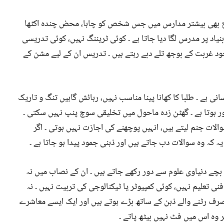
 آج بھی بیشتر مدارس میں جس شخص کو چاہا، محض چندہ اکٹھا
 پر مدرس لگا دیا جاتا ہے ۔ کوئی ٹریننگ نہیں، کوئی تدریسی
خود غربت کے بوجھ تلے دبے رہتے ہیں ۔ تدریس ان کے لیے مشن کے
ی ہے ۔ طلبا کا کھانا پینا مناسب نہیں، رہائش گاہیں تنگ و تاریک
ور ہوتا ہے ۔ گھٹن زدہ ماحول میں تخلیقی سوچ پنپ نہیں سکتی ۔
لات جنم لیتے ہیں، انہیں پوچھنے کی اجازت نہیں ہوتی ۔ اگر
یہ کہ وہ سوالات دب جاتے ہیں اور ذہنی جمود پیدا ہو جاتا ہے ۔
چے دنیاوی علوم سے دور رکھے جاتے ہیں ۔ ان کے نصاب میں نہ
 تعلیم نہیں، کوئی کمپیوٹر یا ٹیکنالوجی کی تربیت نہیں ۔ نہ
صرف رٹنے والے ذہن کے ساتھ بڑے ہوتے ہیں اور ایک ایسے معاشرے
ر وہ اس میں فٹ نہیں بیٹھ پاتے ۔