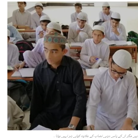
ہیں مگر ان کے پاس دینی نصاب کے علاوہ کوئی ہنر نہیں ہوتا ۔