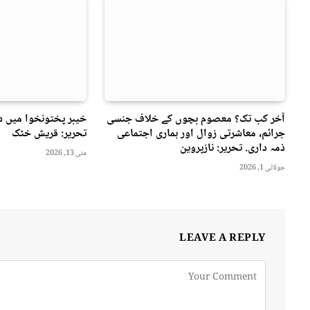
آخر کب تک؟ معصوم بچوں کے خلاف جنسی
خیبر پختونخوا میں د
جرائم، معاشرتی زوال اور ہماری اجتماعی
تحریر: قریش خٹک
ذمہ داری. تحریر: نازپروین
مئی 13, 2026
جولائی 1, 2026
LEAVE A REPLY