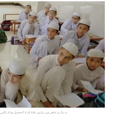
ہر سال ہر ضلعے میں ہزاروں طلبا فارغ التحصیل ہو کر نکلتے 