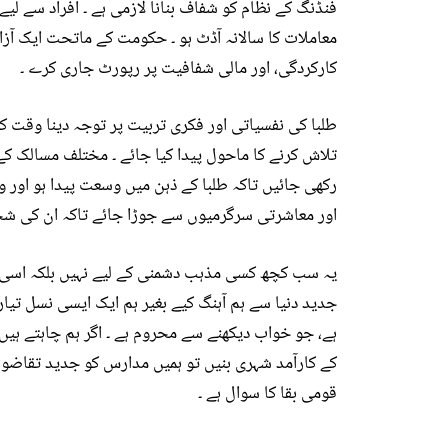
فنڈنگ کے نظام کو شفاف بنانا لازمی ہے ۔ افراد سے لیے
معاملات کا سالانہ آڈٹ ہو ۔ حکومت کے ماتحت ایک آزا
کارکردگی، اور مالی شفافیت پر رپورٹ جاری کرے ۔
طلبا کی نفسیاتی اور فکری تربیت پر توجہ دینا وقت ک
تلاش کرنے کا ماحول پیدا کیا جائے ۔ مختلف مسالک کے
رکھی جائیں تاکہ طلبا کے ذہن میں وسعت پیدا ہو اور وہ
اور معاشرتی سرگرمیوں سے جوڑا جائے تاکہ ان کی شخص
یہ سب کچھ کسی مذہب دشمنی کے لیے نہیں بلکہ اسی دی
جدید دنیا سے ہم آہنگ کیے بغیر ہم ایک ایسی نسل تیا
ہے، جو خواب دیکھنے سے محروم ہے ۔ اگر ہم چاہتے ہیں
کے کارآمد شہری بنیں تو ہمیں مدارس کو جدید تقاضوں 
قومی بقا کا سوال ہے ۔