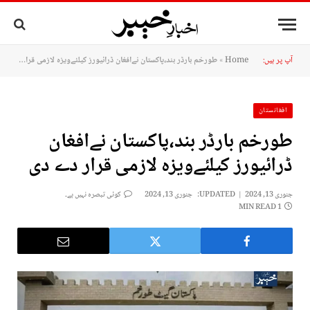
آپ پر ہیں:
Home
»
طورخم بارڈر بند،پاکستان نےافغان ڈرائیورز کیلئےویزہ لازمی قرار دے دی
افغانستان
طورخم بارڈر بند،پاکستان نےافغان
ڈرائیورز کیلئےویزہ لازمی قرار دے دی
جنوری 13, 2024
UPDATED:
جنوری 13, 2024
کوئی تبصرہ نہیں ہے۔
1 MIN READ