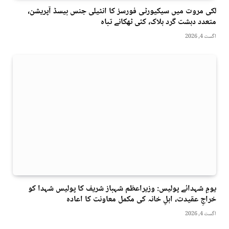
لکی مروت میں سیکیورٹی فورسز کا انٹیلی جنس بیسڈ آپریشن،
متعدد دہشت گرد ہلاک، کئی ٹھکانے تباہ
اگست 4, 2026
یومِ شہدائے پولیس: وزیراعظم شہباز شریف کا پولیس شہدا کو
خراجِ عقیدت، اہلِ خانہ کی مکمل معاونت کا اعادہ
اگست 4, 2026