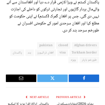
پاکستان کسٹم نے ویزا لازمی قرار دے دیا اور افغانستان سے آنے
والےمال بردار گاڑیوں اور تجارتی ٹرکوں کو داخلے کی اجازت
نہیں دی گئی۔ جس پر افغان گمرک (کسٹم) نے اپنی حکومت کو
مطلع کیا اور افغان سرحدی امور کے حکومتی افسران نے
طورخم سرحد بند کر دی۔
pakistan
closed
Afghan drivers
Torkham border
visa
افغان ڈرائیورز
بند
پاکستان
طورخم بارڈر
ویزہ
Email
Twitter
Facebook
NEXT ARTICLE
PREVIOUS ARTICLE
پشاور:2024انتخابات،سیکورٹی
پاکستانی اداکاراقرا عزیز کا اسکیچ