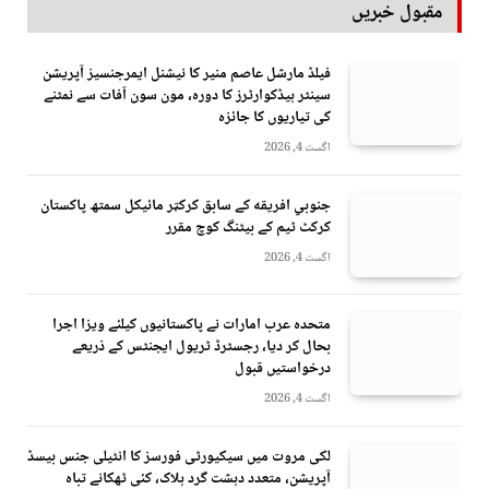
مقبول خبریں
فیلڈ مارشل عاصم منیر کا نیشنل ایمرجنسیز آپریشن
سینٹر ہیڈکوارٹرز کا دورہ، مون سون آفات سے نمٹنے
کی تیاریوں کا جائزہ
اگست 4, 2026
جنوبي افريقه کے سابق کرکټر مائیکل سمتھ پاکستان
کرکٹ ٹیم کے بیٹنگ کوچ مقرر
اگست 4, 2026
متحدہ عرب امارات نے پاکستانیوں کیلئے ویزا اجرا
بحال کر دیا، رجسٹرڈ ٹریول ایجنٹس کے ذریعے
درخواستیں قبول
اگست 4, 2026
لکی مروت میں سیکیورٹی فورسز کا انٹیلی جنس بیسڈ
آپریشن، متعدد دہشت گرد ہلاک، کئی ٹھکانے تباہ