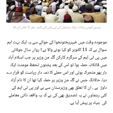
پشتون قومی عدالت جرگہ مستقبل کے لیے بنائے گئے لائحہ عمل کا اعلان کرےگا
موجودہ وقت میں خیبرپختونخوا کے حوالے سے یہ ایک بہت اہم
سوال ہے کہ 11 اکتوبر کو کیا ہونے والا ہے؟ رواں سال جولائی
میں پی ٹی ایم کے سرگرم کارکن گلہ من وزیر پر جب اسلام آباد
میں قاتلانہ حملہ ہوا تو اس کے بعد پشتون تحفظ مومنٹ ایک
بار پھر متحرک ہوئی اور اس حملے کا ذمہ دار ریاست کو قرار دے
دیا، حالانکہ جس نے گلہ من وزیر پر حملہ کیا تھا ان کا نام آزاد
داوڑ ہے ، ان کا تعلق بھی وزیرستان سے ہے اور پی ٹی ایم کے
کئی رہنماوں نے یہ تصدیق بھی کی ہے کہ یہ واقعہ ذاتی معاملے
کی بنیاد پر پیش آیا ہے۔