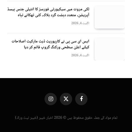
لکی مروت میں سیکیورٹی فورسز کا انٹیلی جنس بیسڈ
آپریشن، متعدد دہشت گرد ہلاک، کئی ٹھکانے تباہ
اگست 4, 2026
ایس ای سی پی نے کارپوریٹ ڈیٹ مارکیٹ اصلاحات
کیلئے اعلیٰ سطحی ورکنگ گروپ قائم کر دیا
اگست 4, 2026
Instagram
X
Facebook
(Twitter)
تمام مواد کے جملہ حقوق محفوظ ہیں © 2026 اخبار خیبر (خیبر نیٹ ورک)