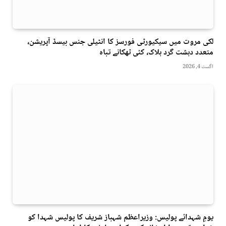
لکی مروت میں سیکیورٹی فورسز کا انٹیلی جنس بیسڈ آپریشن،
متعدد دہشت گرد ہلاک، کئی ٹھکانے تباہ
اگست 4, 2026
یومِ شہدائے پولیس: وزیراعظم شہباز شریف کا پولیس شہدا کو