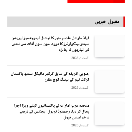
مقبول خبریں
فیلڈ مارشل عاصم منیر کا نیشنل ایمرجنسیز آپریشن
سینٹر ہیڈکوارٹرز کا دورہ، مون سون آفات سے نمٹنے
کی تیاریوں کا جائزہ
اگست 4, 2026
جنوبي افريقه کے سابق کرکټر مائیکل سمتھ پاکستان
کرکٹ ٹیم کے بیٹنگ کوچ مقرر
اگست 4, 2026
متحدہ عرب امارات نے پاکستانیوں کیلئے ویزا اجرا
بحال کر دیا، رجسٹرڈ ٹریول ایجنٹس کے ذریعے
درخواستیں قبول
اگست 4, 2026