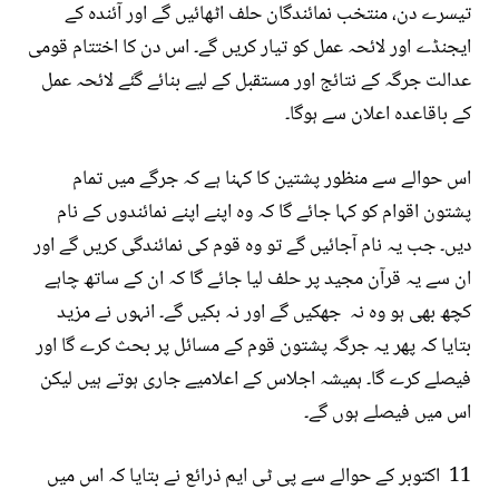
تیسرے دن، منتخب نمائندگان حلف اٹھائیں گے اور آئندہ کے
ایجنڈے اور لائحہ عمل کو تیار کریں گے۔ اس دن کا اختتام قومی
عدالت جرگہ کے نتائج اور مستقبل کے لیے بنائے گئے لائحہ عمل
کے باقاعدہ اعلان سے ہوگا۔
اس حوالے سے منظور پشتین کا کہنا ہے کہ جرگے میں تمام
پشتون اقوام کو کہا جائے گا کہ وہ اپنے اپنے نمائندوں کے نام
دیں۔ جب یہ نام آجائیں گے تو وہ قوم کی نمائندگی کریں گے اور
ان سے یہ قرآن مجید پر حلف لیا جائے گا کہ ان کے ساتھ چاہے
کچھ بھی ہو وہ نہ جھکیں گے اور نہ بکیں گے۔ انہوں نے مزید
بتایا کہ پھر یہ جرگہ پشتون قوم کے مسائل پر بحث کرے گا اور
فیصلے کرے گا۔ ہمیشہ اجلاس کے اعلامیے جاری ہوتے ہیں لیکن
اس میں فیصلے ہوں گے۔
11 اکتوبر کے حوالے سے پی ٹی ایم ذرائع نے بتایا کہ اس میں