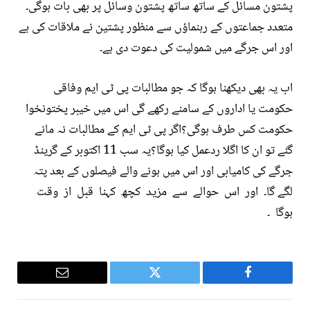
پشتون مسائل کے ساتھ ساتھ پشتون وسائل پر بھی بات ہوگی۔
متعدد جماعتوں کے رہنماؤں سے منظور پشتین نے ملاقات کی ہے
اور اس جرگے میں شمولیت کی دعوت دی ہے۔
اب یہ بھی دیکھنا ہوگا کہ جو مطالبات پی ٹی ایم وفاقی
حکومت یا اداروں کے سامنے رکھے گی اس میں خیبر پختونخوا
حکومت کس طرف ہوگی؟اگر پی ٹی ایم کے مطالبات نہ مانے
گئے تو ان کا اگلا ردعمل کیا ہوگا؟یہ سب 11 اکتوبر کے گرینڈ
جرگے کی کامیابی اور اس میں ہونے والے فیصلوں کے بعد پتہ
لگے گا۔ اور اس حوالے سے مزید کچھ کہنا قبل از وقت
ہوگا ۔
Email
Twitter
Facebook