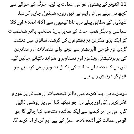
11 اکتوبر کے پشتون عوامی عدالت یا لویہ جرگہ کے حوالے سے
کچھ دن پہلے پی ٹی ایم نے تین روزہ شیڈول جاری کر دیا۔
شیڈول کے مطابق پہلے دن، 80 کیمپوں سے (45 اضلاع اور 35
سیاسی و دیگر شعبہ جات کے سربراہان) منتخب بااثر شخصیات
کو ایک بڑی سکرین پر پشتونوں کی گزشتہ سالوں میں دہشت
گردی اور فوجی اآپریشنز سے ہونے والے نقصانات اور متاثرین
کی پریزنٹیشنز، ویڈیوز اور دستاویزی شواہد دکھائے جائیں گے۔
اس دن کا مقصد ان حالات کی مکمل تصویر پیش کرنا ہے جو
قوم کو درپیش رہے ہیں۔
دوسرے دن، بند کمرے میں بااثر شخصیات ان مسائل پر غور و
فکر کریں گی اور پہلے دن جو دیکھا گیا اس پر روشنی ڈالیں
گی۔ اس دن ہر کیمپ سے ایک نمائندہ منتخب کیا جائے گا جو
قومی عدالت کے آئندہ لائحہ عمل کے لیے اہم کردار ادا کرے گا۔