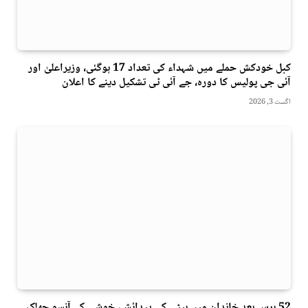
کبل خودکش حملے میں شہداء کی تعداد 17 ہوگئی، وزیراعلیٰ اور
آئی جی پولیس کا دورہ، جے آئی ٹی تشکیل دینے کا اعلان
اگست 3, 2026
52 برس بعد خاندان میں بیٹی کی پیدائش، خوشی کے آنسو چھلک