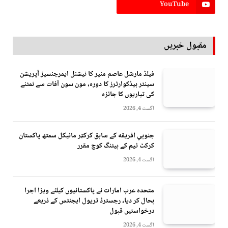
YouTube
مقبول خبریں
فیلڈ مارشل عاصم منیر کا نیشنل ایمرجنسیز آپریشن
سینٹر ہیڈکوارٹرز کا دورہ، مون سون آفات سے نمٹنے
کی تیاریوں کا جائزہ
اگست 4, 2026
جنوبي افريقه کے سابق کرکټر مائیکل سمتھ پاکستان
کرکٹ ٹیم کے بیٹنگ کوچ مقرر
اگست 4, 2026
متحدہ عرب امارات نے پاکستانیوں کیلئے ویزا اجرا
بحال کر دیا، رجسٹرڈ ٹریول ایجنٹس کے ذریعے
درخواستیں قبول
اگست 4, 2026