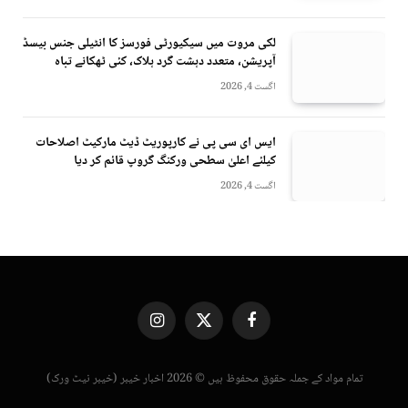
لکی مروت میں سیکیورٹی فورسز کا انٹیلی جنس بیسڈ
آپریشن، متعدد دہشت گرد ہلاک، کئی ٹھکانے تباہ
اگست 4, 2026
ایس ای سی پی نے کارپوریٹ ڈیٹ مارکیٹ اصلاحات
کیلئے اعلیٰ سطحی ورکنگ گروپ قائم کر دیا
اگست 4, 2026
Instagram
X
Facebook
(Twitter)
تمام مواد کے جملہ حقوق محفوظ ہیں © 2026 اخبار خیبر (خیبر نیٹ ورک)