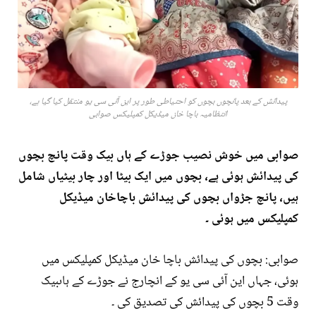
پیدائش کے بعد پانچوں بچوں کو احتیاطی طور پر این آئی سی یو منتقل کیا گیا ہے،
انتظامیہ باچا خان میڈیکل کمپلیکس صوابی
صوابی میں خوش نصیب جوڑے کے ہاں بیک وقت پانچ بچوں
کی پیدائش ہوئی ہے، بچوں میں ایک بیٹا اور چار بیٹیاں شامل
ہیں، پانچ جڑواں بچوں کی پیدائش باچاخان میڈیکل
کمپلیکس میں ہوئی ۔
صوابی: بچوں کی پیدائش باچا خان میڈیکل کمپلیکس میں
ہوئی، جہاں این آئی سی یو کے انچارج نے جوڑے کے ہاںبیک
وقت 5 بچوں کی پیدائش کی تصدیق کی ۔