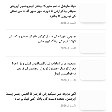
فیلڈ مارشل عاصم منیر کا نیشنل ایمرجنسیز آپریشن
سینٹر ہیڈکوارٹرز کا دورہ، مون سون آفات سے نمٹنے
کی تیاریوں کا جائزہ
اگست 4, 2026
جنوبي افريقه کے سابق کرکټر مائیکل سمتھ پاکستان
کرکٹ ٹیم کے بیٹنگ کوچ مقرر
اگست 4, 2026
متحدہ عرب امارات نے پاکستانیوں کیلئے ویزا اجرا
بحال کر دیا، رجسٹرڈ ٹریول ایجنٹس کے ذریعے
درخواستیں قبول
اگست 4, 2026
لکی مروت میں سیکیورٹی فورسز کا انٹیلی جنس بیسڈ
آپریشن، متعدد دہشت گرد ہلاک، کئی ٹھکانے تباہ
اگست 4, 2026