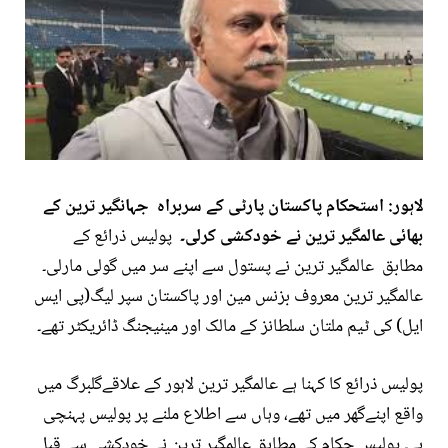
لاہور: استحکام پاکستان پارٹی کے سربراہ جہانگیر ترین کے
بھائی عالمگیر ترین نے خودکشی کرلی۔
پولیس ذرائع کے
مطابق عالمگیر ترین نے پستول سے اپنے سر میں گولی مارلی۔
عالمگیر ترین معروف بزنس مین اور پاکستان سپر لیگ(پی ایس
ایل) کی ٹیم ملتان سلطانز کے مالک اور مینیجنگ ڈائریکٹر تھے۔
پولیس ذرائع کا کہنا ہے عالمگیر ترین لاہور کے علاقےگلبرگ میں
واقع اپنےگھر میں تھے، وہاں سے اطلاع ملنے پر پولیس پہنچی
ہے۔ پولیس حکام کے مطابق عالمگیر ترین نے خودکشی سے قبل