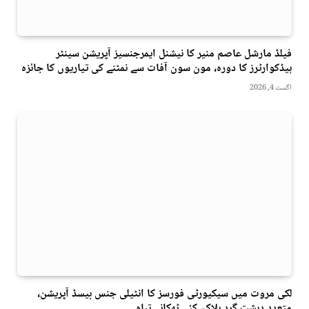
فیلڈ مارشل عاصم منیر کا نیشنل ایمرجنسیز آپریشن سینٹر
ہیڈکوارٹرز کا دورہ، مون سون آفات سے نمٹنے کی تیاریوں کا جائزہ
اگست 4, 2026
لکی مروت میں سیکیورٹی فورسز کا انٹیلی جنس بیسڈ آپریشن،
متعدد دہشت گرد ہلاک، کئی ٹھکانے تباہ