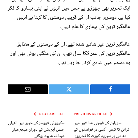
ایک تحریر بھی چھوڑی ہے جس میں انہوں نے اپنی بیماری کا ذکر
کیا ہے۔ دوسری جانب ان کے قریبی دوستوں کا کہنا ہے انہیں
عالمگیر ترین کی بیماری کا علم نہیں۔
عالمگیر ترین غیر شادی شدہ تھے، ان کے دوستوں کے مطابق
عالمگیر ترین کی عمر 63 سال تھی، ان کی منگنی ہوئی تھی اور
وہ دسمبر میں شادی کرنے جا رہے تھے۔
Email
Twitter
Facebook
NEXT ARTICLE
PREVIOUS ARTICLE
سویلین کے فوجی عدالتوں میں
سکیورٹی فورسز کے خیبر میں انٹیلی
ٹرائل کا کیس: آئینی درخواستوں کے
جنس آپریشن کے دوران میجر میاں
معاملے پر سپریم کورٹ کا تحریری
عبداللہ شہید ہوگئے