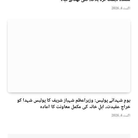
اگست 4, 2026
یومِ شہدائے پولیس: وزیراعظم شہباز شریف کا پولیس شہدا کو
خراجِ عقیدت، اہلِ خانہ کی مکمل معاونت کا اعادہ
اگست 4, 2026