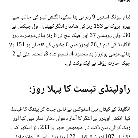
لیام لیونگ اسٹون 9 رنز ہی بنا سکے، انگلش ٹیم کی جانب سے
ہیری بروک نے 153 رنز کی شاندار اننگز کھیلی، ول جیکس نے
30، اولی روبنسن 37 اور جیک لیچ نے 6 رنز بنائے۔دوسرے روز
انگلینڈ کی ٹیم نے26 اوورز میں 6 وکٹوں کے نقصان پر 151 رنز
بنائے۔قومی بولرز زاہد محمود 4، نسیم شاہ 3، محمد علی نے 2
جبکہ حارث رؤف نے ایک وکٹ لی۔
راولپنڈی ٹیسٹ کا پہلا روز:
انگلینڈ کے کپتان بین اسٹوکس نے ٹاس جیت کر بیٹنگ کا فیصلہ
کیا، انکش اوپنرز نے اننگز کا آغاز دھواں دھار انداز میں کیا اور
زیک کرالی، بین ڈکٹ نے مجموعی طور پر 233 رنز اسکور کیے۔
ڈکٹ نے 107 اور زیک کرالی 122 رنز بنائے۔اس کے علاوہ اولی