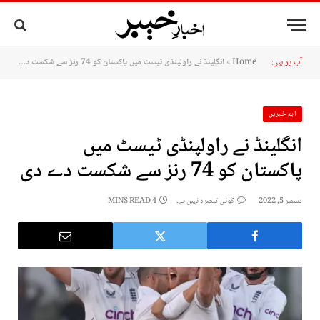
آپ پر ہیں:
Home
»
انگلینڈ نے راولپنڈی ٹیسٹ میں پاکستان کو 74 رنز سے شکست دے دی
اہم خبریں
انگلینڈ نے راولپنڈی ٹیسٹ میں
پاکستان کو 74 رنز سے شکست دے دی
دسمبر 5, 2022
کوئی تبصرہ نہیں ہے۔
4 MINS READ