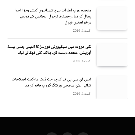
متحدہ عرب امارات نے پاکستانیوں کیلئے ویزا اجرا
بحال کر دیا، رجسٹرڈ ٹریول ایجنٹس کے ذریعے
درخواستیں قبول
اگست 4, 2026
لکی مروت میں سیکیورٹی فورسز کا انٹیلی جنس بیسڈ
آپریشن، متعدد دہشت گرد ہلاک، کئی ٹھکانے تباہ
اگست 4, 2026
ایس ای سی پی نے کارپوریٹ ڈیٹ مارکیٹ اصلاحات
کیلئے اعلیٰ سطحی ورکنگ گروپ قائم کر دیا
اگست 4, 2026