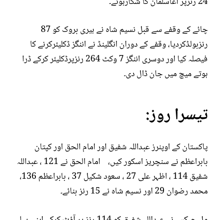
24 رنزپر آغاسلمان کا شکارہوئے۔
چائے کے وقفے سے قبل نسیم شاہ نے ہیری بروک کو 87
رنزبولڈکردیا، وقفے کے دوران انگلینڈ نے اننگز ڈکلیئرکرنے کا
فیصلہ کیا اور دوسری اننگز 7 وکٹ 264 رنزپرڈکلیئر کرکے ڈرا
ہوتے میچ میں جان ڈال دی۔
تیسرا روز:
پاکستان کے اوپنرز عبداللہ شفیق اور امام الحق اور کپتان
بابراعظم نے سنچریز اسکور کیں، امام الحق نے 121 ، عبداللہ
شفیق 114 ، اظہر علی 27 ، سعود شکیل 37 ، بابراعظم 136،
محمد رضوان 29 اور نسیم شاہ نے 15 رنز بنائے۔
وِل جیکس نے عبداللہ شفیق کو 114 رنز پر آؤٹ کرکے اپنی پہلی