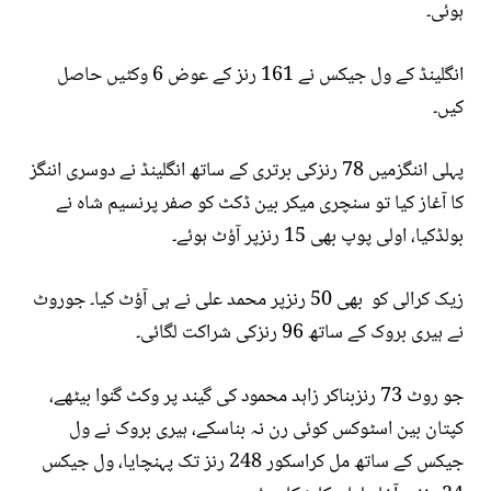
ہوئی۔
انگلینڈ کے ول جیکس نے 161 رنز کے عوض 6 وکٹیں حاصل
کیں۔
پہلی اننگزمیں 78 رنزکی برتری کے ساتھ انگلینڈ نے دوسری اننگز
کا آغاز کیا تو سنچری میکر بین ڈکٹ کو صفر پرنسیم شاہ نے
بولڈکیا، اولی پوپ بھی 15 رنزپر آؤٹ ہوئے۔
زیک کرالی کو بھی 50 رنزپر محمد علی نے ہی آؤٹ کیا۔ جوروٹ
نے ہیری بروک کے ساتھ 96 رنزکی شراکت لگائی۔
جو روٹ 73 رنزبناکر زاہد محمود کی گیند پر وکٹ گنوا بیٹھے،
کپتان بین اسٹوکس کوئی رن نہ بناسکے، ہیری بروک نے ول
جیکس کے ساتھ مل کراسکور 248 رنز تک پہنچایا، ول جیکس