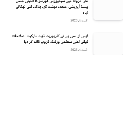
لکی مروت میں سیکیورٹی فورسز کا انٹیلی جنس
بیسڈ آپریشن، متعدد دہشت گرد ہلاک، کئی ٹھکانے
تباہ
اگست 4, 2026
ایس ای سی پی نے کارپوریٹ ڈیٹ مارکیٹ اصلاحات
کیلئے اعلیٰ سطحی ورکنگ گروپ قائم کر دیا
اگست 4, 2026