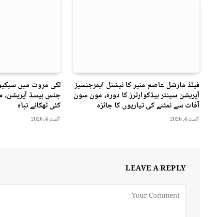
فیلڈ مارشل عاصم منیر کا نیشنل ایمرجنسیز
لکی مروت میں سیکیور
آپریشن سینٹر ہیڈکوارٹرز کا دورہ، مون سون
جنس بیسڈ آپریشن، مت
آفات سے نمٹنے کی تیاریوں کا جائزہ
کئی ٹھکانے تباہ
اگست 4, 2026
اگست 4, 2026
LEAVE A REPLY