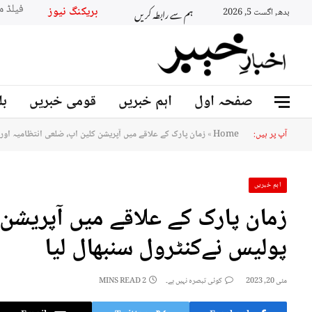
ہم سے رابطہ کریں
بریکنگ نیو
بدھ, اگست 5, 2026
صفحہ اول
اہم خبریں
قومی خبریں
بل
آپ پر ہیں:
Home
»
زمان پارک کے علاقے میں آپریشن کلین اپ، ضلعی انتظامیہ اور
اہم خبریں
زمان پارک کے علاقے میں آپریشن
پولیس نےکنٹرول سنبھال لیا
مئی 20, 2023
کوئی تبصرہ نہیں ہے۔
2 MINS READ