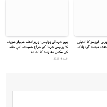
ٹی فورسز کا انٹیلی
یومِ شہدائے پولیس: وزیراعظم شہباز شریف
عدد دہشت گرد ہلاک،
کا پولیس شہدا کو خراجِ عقیدت، اہلِ خانہ
کی مکمل معاونت کا اعادہ
اگست 4, 2026