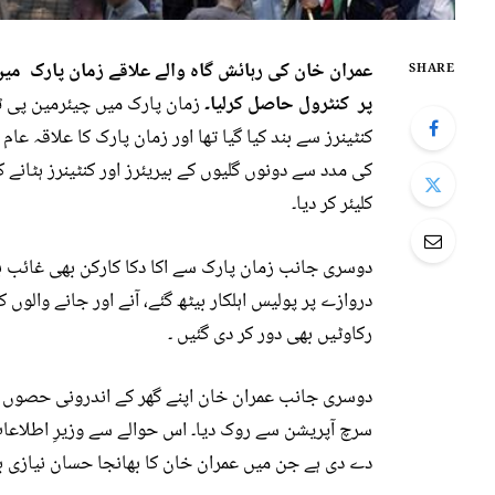
عمران خان کی رہائش گاہ والے علاقے زمان پارک میں
SHARE
پر کنٹرول حاصل کرلیا۔
زمان پارک میں چیئرمین پی ٹی
کنٹینرز سے بند کیا گیا تھا اور زمان پارک کا علاقہ عام
کی مدد سے دونوں گلیوں کے بیریئرز اور کنٹینرز ہٹانے ک
کلیئر کر دیا۔
دوسری جانب زمان پارک سے اکا دکا کارکن بھی غائب ہو
دروازے پر پولیس اہلکار بیٹھ گئے، آنے اور جانے والوں 
رکاوٹیں بھی دور کر دی گئیں ۔
دوسری جانب عمران خان اپنے گھر کے اندرونی حصوں کی
دے دی ہے جن میں عمران خان کا بھانجا حسان نیازی ب