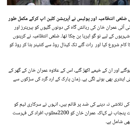
 ضلعی انتظامیہ اور پولیس نے آپریشن کلین اپ کرکے مکمل طور
 آئی عمران خان کی رہائش گاہ کی دونوں گلیوں کو بیریئرز اور
 شہریوں کے لیے نو گو ایریا بن چکا تھا۔ ضلعی انتظامیہ نے کرینوں
ا کام شروع کیا اور رات گئے تک کینال روڈ سے کنٹینر ہٹا کر روڈ کو
گئے اور ان کے خیمے اکھڑ گئے، اس کے علاوہ عمران خان کے گھر کے
کی اینٹری بھی ہونے لگی ہے۔
زمان پارک کے ارد گرد کی سڑکوں سے
 تلاشی نہ دینے کی ضد پر قائم ہیں، انہوں نے سرکاری ٹیم کو
سرچ آپریشن سے روک دیا۔ اس حوالے سے وزیرِ اطلاعات پنجاب نے کہاکہ عمران خان کو 2200مطلوب افراد کی فہرست
ھی شامل ہے۔