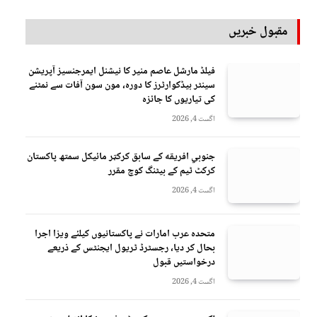
مقبول خبریں
فیلڈ مارشل عاصم منیر کا نیشنل ایمرجنسیز آپریشن
سینٹر ہیڈکوارٹرز کا دورہ، مون سون آفات سے نمٹنے
کی تیاریوں کا جائزہ
اگست 4, 2026
جنوبي افريقه کے سابق کرکټر مائیکل سمتھ پاکستان
کرکٹ ٹیم کے بیٹنگ کوچ مقرر
اگست 4, 2026
متحدہ عرب امارات نے پاکستانیوں کیلئے ویزا اجرا
بحال کر دیا، رجسٹرڈ ٹریول ایجنٹس کے ذریعے
درخواستیں قبول
اگست 4, 2026