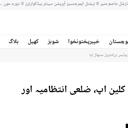
جنوبي افريقه کے سابق کرکټر مائیکل سمتھ پاکستان کرکٹ ٹیم کے بیٹنگ
ز
وچستان
خیبرپختونخوا
شوبز
کھیل
بلاگ
 پولیس نےکنٹرول سنبھال لیا
 کلین اپ، ضلعی انتظامیہ اور