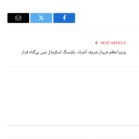
Email
Twitter
Facebook
NEXT ARTICLE
وزیراعظم شہباز شریف آشیانہ ہاؤسنگ اسکینڈل میں بےگناہ قرار