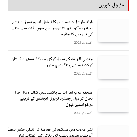
مقبول خبریں
فیلڈ مارشل عاصم منیر کا نیشنل ایمرجنسیز آپریشن
سینٹر ہیڈکوارٹرز کا دورہ، مون سون آفات سے نمٹنے
کی تیاریوں کا جائزہ
اگست 4, 2026
جنوبي افريقه کے سابق کرکټر مائیکل سمتھ پاکستان
کرکٹ ٹیم کے بیٹنگ کوچ مقرر
اگست 4, 2026
متحدہ عرب امارات نے پاکستانیوں کیلئے ویزا اجرا
بحال کر دیا، رجسٹرڈ ٹریول ایجنٹس کے ذریعے
درخواستیں قبول
اگست 4, 2026
لکی مروت میں سیکیورٹی فورسز کا انٹیلی جنس بیسڈ
آپریشن، متعدد دہشت گرد ہلاک، کئی ٹھکانے تباہ