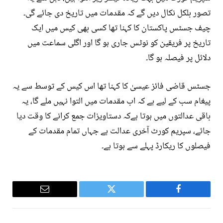
تصور بلکل نکال دیں گے کہ مقدمات میں تاریخ دی جائے گی۔
چیف جسٹس پاکستان کا کہنا تھا کسی بھی کیس میں ایک
تاریخ پر فریقین کو نوٹس جاری ہو گا اور اگلی سماعت میں
دلائل پر فیصلہ ہو گا۔
جسٹس قاضی فائز عیسیٰ کا کہنا تھا اس کیس کے توسط سے یہ
پیغام سب کے لیے ہے کہ اب مقدمات میں التوا نہیں ملے گا، یہ
باقی عدالتوں میں ہوتا ہےکہ دستاویزات جمع کرانے کا وقت دیا
جائے، سپریم کورٹ آخری عدالت ہے جہاں تمام مقدمات کے
فیصلوں کا ریکارڈ پہلے سے ہوتا ہے۔
Email
Twitter
Facebook