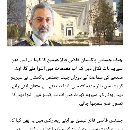
چیف جسٹس پاکستان قاضی فائز عیسیٰ کا کہنا ہے اپنے ذہن
سے یہ بات نکال دیں کہ اب مقدمات میں التوا ملے گا۔
ایک
مقدمے کی سماعت کے دوران چیف جسٹس پاکستان نے سپریم
کورٹ میں دائر مقدمات میں التوا نہ دینے سے متعلق اپنی رائے
دیتے ہوئے کہا سپریم کورٹ میں اب سےکیسز میں التوا دینےکا
تصور ختم سمجھا جائے۔
جسٹس قاضی فائز عیسیٰ نے اپنے ریمارکس میں یہ بھی کہا کہ
سپریم کورٹ میں بہت زیادہ کیسز زیر التوا ہیں، ذہن سے یہ