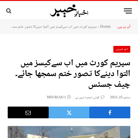
آپ پر ہیں:
Home
»
سپریم کورٹ میں اب سےکیسز میں التوا دینےکا تصور ختم سمجھا جائے۔ چیف جسٹس
اہم خبریں
سپریم کورٹ میں اب سےکیسز میں
التوا دینےکا تصور ختم سمجھا جائے۔
چیف جسٹس
ستمبر 25, 2023
کوئی تبصرہ نہیں ہے۔
1 MIN READ