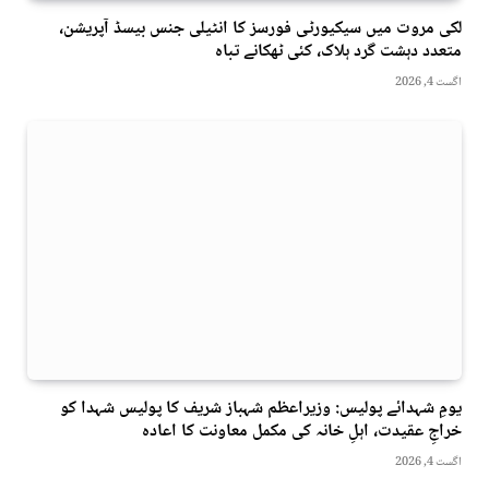
لکی مروت میں سیکیورٹی فورسز کا انٹیلی جنس بیسڈ آپریشن،
متعدد دہشت گرد ہلاک، کئی ٹھکانے تباہ
اگست 4, 2026
یومِ شہدائے پولیس: وزیراعظم شہباز شریف کا پولیس شہدا کو
خراجِ عقیدت، اہلِ خانہ کی مکمل معاونت کا اعادہ
اگست 4, 2026