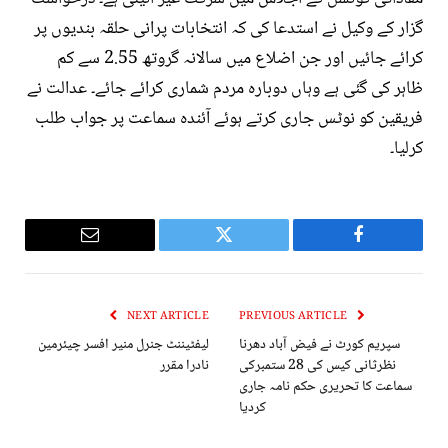
گزار کے وکیل نے استدعا کی کہ انتخابات پرانی حلقہ بندیوں پر
کرائے جائیں اور جن اضلاع میں سالانہ گروتھ 2.55 سے کم
ظاہر کی گئی ہے وہاں دوبارہ مردم شماری کرائے جائے۔ عدالت نے
فریقین کو نوٹس جاری کرتے ہوئے آئندہ سماعت پر جواب طلب
کرلیا۔
Email
Twitter
Facebook
NEXT ARTICLE
PREVIOUS ARTICLE
سپریم کورٹ نے فیض آباد دھرنا
لیفٹیننٹ جنرل منیر افسر چیئرمین
نظرثانی کیس کی 28 ستمبرکی
نادرا مقرر
سماعت کا تحریری حکم نامہ جاری
کردیا