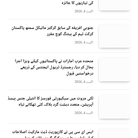
کی تیاریوں کا جائزہ
اگست 4, 2026
جنوبي افريقه کے سابق کرکټر مائیکل سمتھ پاکستان
کرکٹ ٹیم کے بیٹنگ کوچ مقرر
اگست 4, 2026
متحدہ عرب امارات نے پاکستانیوں کیلئے ویزا اجرا
بحال کر دیا، رجسٹرڈ ٹریول ایجنٹس کے ذریعے
درخواستیں قبول
اگست 4, 2026
لکی مروت میں سیکیورٹی فورسز کا انٹیلی جنس بیسڈ
آپریشن، متعدد دہشت گرد ہلاک، کئی ٹھکانے تباہ
اگست 4, 2026
ایس ای سی پی نے کارپوریٹ ڈیٹ مارکیٹ اصلاحات