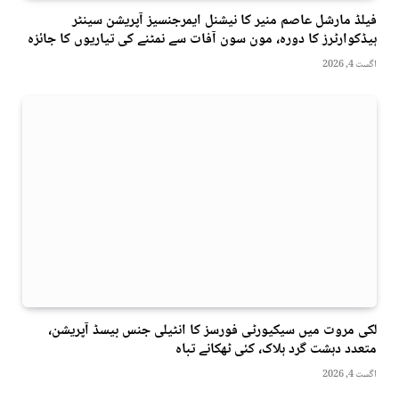
فیلڈ مارشل عاصم منیر کا نیشنل ایمرجنسیز آپریشن سینٹر
ہیڈکوارٹرز کا دورہ، مون سون آفات سے نمٹنے کی تیاریوں کا جائزہ
اگست 4, 2026
لکی مروت میں سیکیورٹی فورسز کا انٹیلی جنس بیسڈ آپریشن،
متعدد دہشت گرد ہلاک، کئی ٹھکانے تباہ
اگست 4, 2026