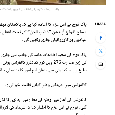
پاکستان دہشت گردی کے خلاف ہر ضروری اقدام کا ح
پاک فوج نے اس عزم کا اعادہ کیا ہے کہ پاکستان دہ
SHARE
مسلح افواج آپریشن "غضب للحق” کے تحت افغان س
بنیادوں پر کارروائیاں جاری رکھیں گی ۔
پاک فوج کے شعبہ اطلاعات عامہ کی جانب سے جاری بیا
کی زیر صدارت 276 ویں کور کمانڈرز کا
دفاع اور سیکیورٹی سے متعلق اہم امور کا تفصیلی جائزہ 
کانفرنس میں شہدائے وطن کیلئے فاتحہ خوانی : ۔
کانفرنس کے آغاز میں وطن کے دفاع میں جانوں کا نذرا
گئی، فورم نے اس عزم کا اظہار کیا کہ شہداء کی لازوا