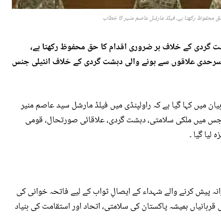
ق محفوظ رکھتا ہے، فیلڈ مارشل عاصم منیر کا خطاب
شت گردی کے خلاف ہر ضروری اقدام کا حق محفوظ رکھتا ہے،
رحدی علاقوں سے ہونے والی دہشت گردی کے خلاف انٹیلی جنس
ن میں کہا گیا ہے کہ راولپنڈی میں فیلڈ مارشل سید عاصم منیر
نفرنس ہوئی، جس میں ملکی سلامتی، دہشت گردی، علاقائی صورتحال، قومی
لیا گیا ۔
نہ پیش کرنے والے شہداء کے ایصالِ ثواب کے لیے فاتحہ خوانی کی
ل قربانیاں ہمیشہ پاکستان کی سلامتی، اتحاد اور استقامت کی بنیاد