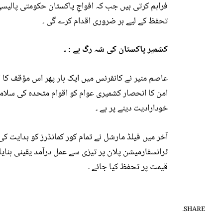
فراہم کرتی ہیں جب کہ افواجِ پاکستان حکومتی پالیس
تحفظ کے لیے ہر ضروری اقدام کرے گی ۔
کشمیر پاکستان کی شہ رگ ہے : ۔
عاصم منیر نے کانفرنس میں ایک بار پھر اس مؤقف کا اع
امن کا انحصار کشمیری عوام کو اقوام متحدہ کی سلامت
خودارادیت دینے پر ہے ۔
آخر میں فیلڈ مارشل نے تمام کور کمانڈرز کو ہدایت ک
ٹرانسفارمیشن پلان پر تیزی سے عمل درآمد یقینی بنایا
قیمت پر تحفظ کیا جائے ۔
SHARE.