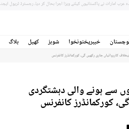
وچستان
خیبرپختونخوا
شوبز
کھیل
بلاگ
خلاف کارروائیاں جاری رکھیں گی، کورکمانڈرز کانفرنس
ں سے ہونے والی دہشتگردی
ی، کورکمانڈرز کانفرنس