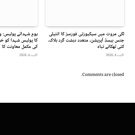
لکی مروت میں سیکیورٹی فورسز کا انٹیلی
یومِ شہدائے پولیس: 
جنس بیسڈ آپریشن، متعدد دہشت گرد ہلاک،
کا پولیس شہدا کو خرا
کئی ٹھکانے تباہ
کی مکمل معاونت کا ا
اگست 4, 2026
اگست 4, 2026
Comments are closed.