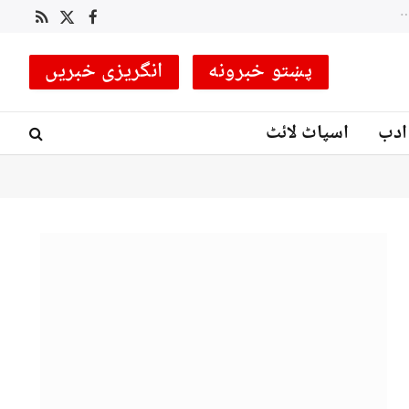
لکی مروت میں سیکیورٹی فورسز کا انٹیلی جنس بیسڈ آپریشن، متعدد دہشت گرد ہلاک، کئی ٹھکانے تباہ
RSS
Facebook
X
(Twitter)
پښتو خبرونه
انگریزی خبریں
ادب
اسپاٹ لائٹ