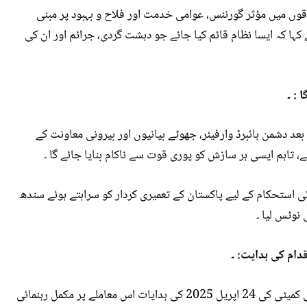
وں میں مؤثر گورننس، عوامی خدمت اور فلاح و بہبود پر مبنی
ا کہ ایسا نظام قائم کیا جائے جو دہشت گردی، جرائم اور ان کی
 : ۔
بعد دشمن ہائبرڈ وارفیئر، جھوٹے بیانیوں اور بیرونی معاونت کے
، تاہم ایسی ہر سازش کو پوری قوت سے ناکام بنایا جائے گا ۔
 استحکام کے لیے پاکستان کے تعمیری کردار کو سراہتے ہوئے سندھ
نوٹس لیا ۔
دام کی ہدایت: ۔
چیف آف ڈیفنس فورسز نے واضح کیا کہ قومی سلامتی کمیٹی کی 24 اپریل 2025 کی ہدایات اس معاملے پر مکمل رہنمائی