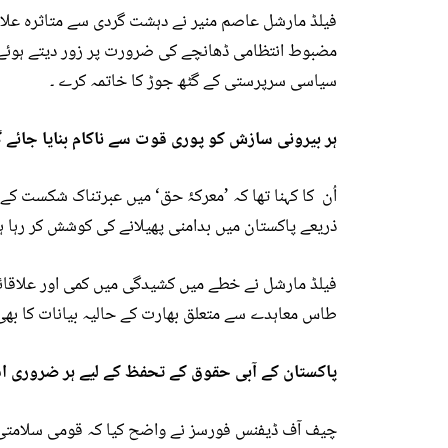
فیلڈ مارشل عاصم منیر نے دہشت گردی سے متاثرہ علاق
مضبوط انتظامی ڈھانچے کی ضرورت پر زور دیتے ہوئے کہ
سیاسی سرپرستی کے گٹھ جوڑ کا خاتمہ کرے ۔
ہر بيرونی سازش کو پوری قوت سے ناکام بنایا جائے گا
اُن کا کہنا تھا کہ ’معرکۂ حق‘ میں عبرتناک شکست کے 
ذریعے پاکستان میں بدامنی پھیلانے کی کوشش کر رہا ہے
فیلڈ مارشل نے خطے میں کشیدگی میں کمی اور علاقائی
طاس معاہدے سے متعلق بھارت کے حالیہ بیانات کا بھی 
پاکستان کے آبی حقوق کے تحفظ کے لیے ہر ضروری اق