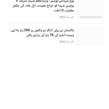
یومِ شہدائے پولیس: وزیراعظم شہباز شریف کا
پولیس شہدا کو خراجِ عقیدت، اہلِ خانہ کی مکمل
معاونت کا اعادہ
اگست 4, 2026
پاکستان نے پہلی اننگز دو وکٹوں پر 266 رنز بنا لیے،
ویسٹ انڈیز کی 78 رنز کی برتری باقی
اگست 4, 2026