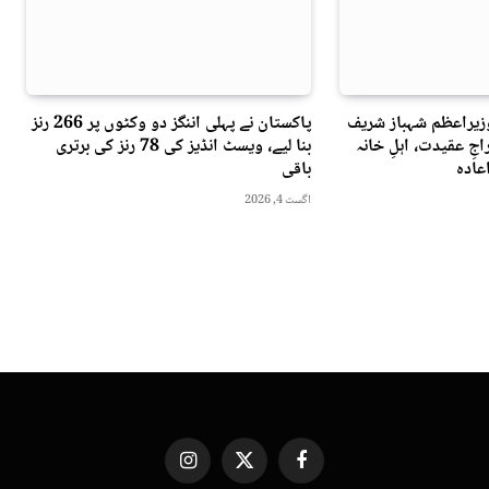
وزیراعظم شہباز شریف
پاکستان نے پہلی اننگز دو وکٹوں پر 266 رنز
جِ عقیدت، اہلِ خانہ
بنا لیے، ویسٹ انڈیز کی 78 رنز کی برتری
عادہ
باقی
اگست 4, 2026
Instagram
X
Facebook