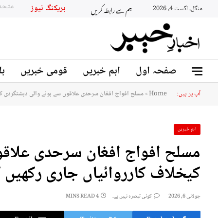
ہم سے رابطہ کریں
بریکنگ نیوز
منگل, اگست 4, 2026
صفحہ اول
اہم خبریں
قومی خبریں
بل
آپ پر ہیں:
Home
»
مسلح افواج افغان سرحدی علاقوں سے ہونے والی دہشتگردی کی
اہم خبریں
مسلح افواج افغان سرحدی علاقو
کیخلاف کارروائیاں جاری رکھیں گ
جولائی 6, 2026
کوئی تبصرہ نہیں ہے۔
4 MINS READ