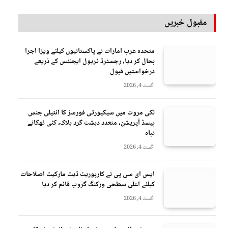
مقبول خبریں
متحدہ عرب امارات نے پاکستانیوں کیلئے ویزا اجرا
بحال کر دیا، رجسٹرڈ ٹریول ایجنٹس کے ذریعے
درخواستیں قبول
اگست 4, 2026
لکی مروت میں سیکیورٹی فورسز کا انٹیلی جنس
بیسڈ آپریشن، متعدد دہشت گرد ہلاک، کئی ٹھکانے
تباہ
اگست 4, 2026
ایس ای سی پی نے کارپوریٹ ڈیٹ مارکیٹ اصلاحات
کیلئے اعلیٰ سطحی ورکنگ گروپ قائم کر دیا
اگست 4, 2026