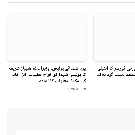
ٹی فورسز کا انٹیلی
یومِ شہدائے پولیس: وزیراعظم شہباز شریف
عدد دہشت گرد ہلاک،
کا پولیس شہدا کو خراجِ عقیدت، اہلِ خانہ
کی مکمل معاونت کا اعادہ
اگست 4, 2026