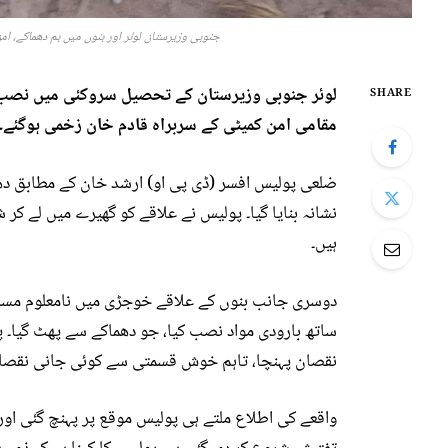
جنوبی وزیرستان لوئر اور بنوں میں بم دھماکے، 
لوئر جنوبی وزیرستان کے تحصیل سروکئی میں نصب ش
SHARE
مقامی امن کمیٹی کے سربراہ قادم خان زخمی ہوگئے۔ و
ضلعی پولیس افسر (ڈی پی او) ارشد خان کے مطابق دھ
نشانہ بنایا گیا۔ پولیس نے علاقے کو گھیرے میں لے کر 
ہیں۔
دوسری جانب بنوں کے علاقے خوجڑی میں نامعلوم مسلح
ساتھ بارودی مواد نصب کیا، جو دھماکے سے پھٹ گیا۔ 
نقصان پہنچا، تاہم خوش قسمتی سے کوئی جانی نقصان 
واقعے کی اطلاع ملتے ہی پولیس موقع پر پہنچ گئی او