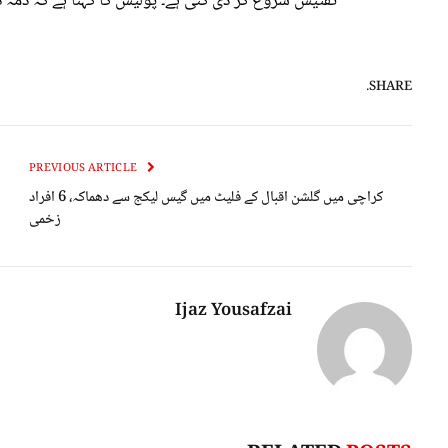
تفتیش شروع کر دی گئی ہے۔ پولیس کا کہنا ہے کہ ذمہ دا
SHARE.
PREVIOUS ARTICLE
کراچی میں گلشن اقبال کے فلیٹ میں گیس لیکج سے دھماکہ، 6 افراد
زخمی
Ijaz Yousafzai