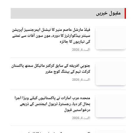
مقبول خبریں
فیلڈ مارشل عاصم منیر کا نیشنل ایمرجنسیز آپریشن
سینٹر ہیڈکوارٹرز کا دورہ، مون سون آفات سے نمٹنے
کی تیاریوں کا جائزہ
اگست 4, 2026
جنوبي افريقه کے سابق کرکټر مائیکل سمتھ پاکستان
کرکٹ ٹیم کے بیٹنگ کوچ مقرر
اگست 4, 2026
متحدہ عرب امارات نے پاکستانیوں کیلئے ویزا اجرا
بحال کر دیا، رجسٹرڈ ٹریول ایجنٹس کے ذریعے
درخواستیں قبول
اگست 4, 2026