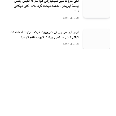
لکی مروت میں سیکیورٹی فورسز کا انٹیلی جنس
بیسڈ آپریشن، متعدد دہشت گرد ہلاک، کئی ٹھکانے
تباہ
اگست 4, 2026
ایس ای سی پی نے کارپوریٹ ڈیٹ مارکیٹ اصلاحات
کیلئے اعلیٰ سطحی ورکنگ گروپ قائم کر دیا
اگست 4, 2026
We