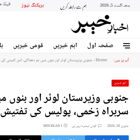
ہم سے رابطہ کریں
بریکنگ نیو
بدھ, اگست 5, 2026
صفحہ اول
اہم خبریں
قومی خبریں
بل
آپ پر ہیں:
Home
»
جنوبی وزیرستان لوئر اور بنوں میں بم دھماکے، امن کمیٹی کے
اہم خبریں
جنوبی وزیرستان لوئر اور بنوں م
سربراہ زخمی، پولیس کی تفتیش 
جنوری 10, 2026
کوئی تبصرہ نہیں ہے۔
1 MIN READ