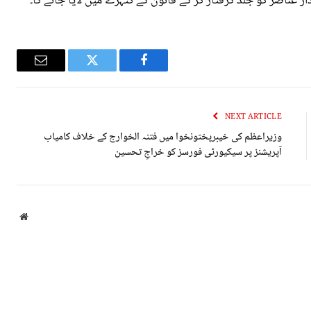
ر عناصر کو جلد گرفتار کر کے قانون کے کٹہرے میں لایا جائے گا۔
Email
Twitter
Facebook
NEXT ARTICLE
وزیراعظم کی خیبرپختونخوا میں فتنہ الخوارج کے خلاف کامیاب
آپریشنز پر سیکیورٹی فورسز کو خراجِ تحسین
bsite