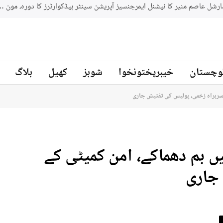
جنوبي افريقه کے سابق کرکټر مائیکل سمتھ پاکستان کرکٹ ٹیم کے بیٹنگ
ز
وچستان
خیبرپختونخوا
شوبز
کھیل
بلاگ
 سربراہ زخمی، پولیس کی تفتیش جاری
یں بم دھماکے، امن کمیٹی کے
جاری