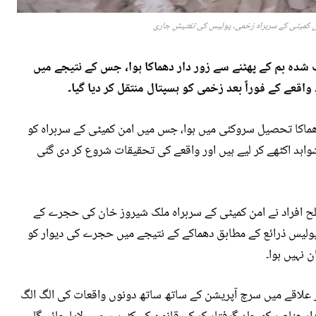
امن کمیٹی کے سربراہ زخمی، پولیس کی تفتیش جاری
دہ بم کے پھٹنے سے زور دار دھماکا ہوا، جس کے نتیجے میں
اقعے کے فوراً بعد زخمی کو ہسپتال منتقل کر دیا گیا۔
ماکا تحصیل سروکئی میں ہوا، جس میں امن کمیٹی کے سربراہ کو
شواہد اکٹھے کر لیے ہیں اور واقعے کی تحقیقات شروع کر دی گئی
 افراد نے امن کمیٹی کے سربراہ ملک شیروز خان کی حجرے کے
پولیس ذرائع کے مطابق دھماکے کے نتیجے میں حجرے کی دیوار کو
نہیں ہوا۔
ر علاقے میں سرچ آپریشن کے ساتھ ساتھ دونوں واقعات کی الگ الگ