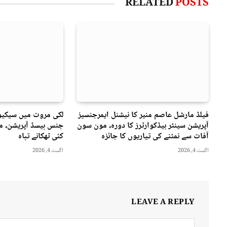
RELATED
POSTS
فیلڈ مارشل عاصم منیر کا نیشنل ایمرجنسیز
لکی مروت میں سیکیور
آپریشن سینٹر ہیڈکوارٹرز کا دورہ، مون سون
جنس بیسڈ آپریشن، مت
آفات سے نمٹنے کی تیاریوں کا جائزہ
کئی ٹھکانے تباہ
اگست 4, 2026
اگست 4, 2026
LEAVE A REPLY