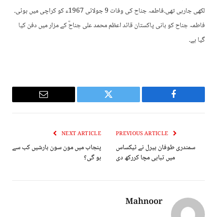
لکھی جارہی تھی۔فاطمہ جناح کی وفات 9 جولائی 1967ء کو کراچی میں ہوئی۔
فاطمہ جناح کو بانی پاکستان قائد اعظم محمد علی جناحؒ کے مزار میں دفن کیا
گیا ہے۔
Email
Twitter
Facebook
NEXT ARTICLE
PREVIOUS ARTICLE
سمندری طوفان بیرل نے ٹیکساس
پنجاب میں مون سون بارشیں کب سے
میں تباہی مچا کررکھ دی
ہو گی؟
Mahnoor