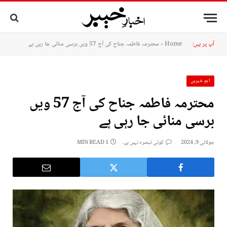
آپ پر ہیں:
Home
»
محترمہ فاطمہ جناح کی آج 57 ویں برسی منائی جا رہی ہے
اہم خبریں
محترمہ فاطمہ جناح کی آج 57 ویں
برسی منائی جا رہی ہے
جولائی 9, 2024
کوئی تبصرہ نہیں ہے۔
1 MIN READ