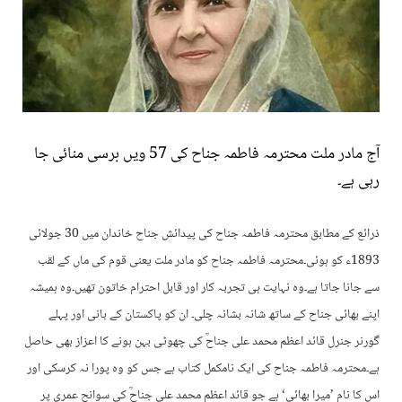
آج مادر ملت محترمہ فاطمہ جناح کی 57 ویں برسی منائی جا
رہی ہے۔
ذرائع کے مطابق
محترمہ فاطمہ جناح کی پیدائش جناح خاندان میں 30 جولائی
1893ء کو ہوئی۔
محترمہ فاطمہ جناح کو مادر ملت یعنی قوم کی ماں کے لقب
سے جانا جاتا ہے۔وہ نہایت ہی تجربہ کار اور قابل احترام خاتون تھیں۔وہ ہمیشہ
اپنے بھائی جناح کے ساتھ شانہ بشانہ چلی۔ ان کو پاکستان کے بانی اور پہلے
گورنر جنرل قائد اعظم محمد علی جناحؒ کی چھوٹی بہن ہونے کا اعزاز بھی حاصل
ہے۔
محترمہ فاطمہ جناح کی ایک نامکمل کتاب ہے جس کو وہ پورا نہ کرسکی اور
اس کا نام ’میرا بھائی‘ ہے جو قائد اعظم محمد علی جناحؒ کی سوانح عمری پر