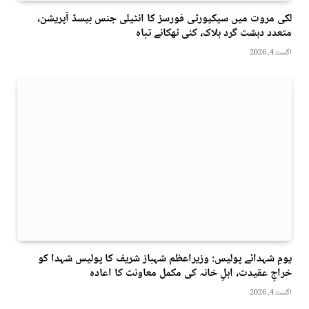
لکی مروت میں سیکیورٹی فورسز کا انٹیلی جنس بیسڈ آپریشن،
متعدد دہشت گرد ہلاک، کئی ٹھکانے تباہ
اگست 4, 2026
یومِ شہدائے پولیس: وزیراعظم شہباز شریف کا پولیس شہدا کو
خراجِ عقیدت، اہلِ خانہ کی مکمل معاونت کا اعادہ
اگست 4, 2026