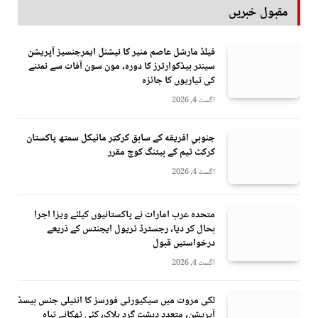
مقبول خبریں
فیلڈ مارشل عاصم منیر کا نیشنل ایمرجنسیز آپریشن
سینٹر ہیڈکوارٹرز کا دورہ، مون سون آفات سے نمٹنے
کی تیاریوں کا جائزہ
اگست 4, 2026
جنوبي افريقه کے سابق کرکټر مائیکل سمتھ پاکستان
کرکٹ ٹیم کے بیٹنگ کوچ مقرر
اگست 4, 2026
متحدہ عرب امارات نے پاکستانیوں کیلئے ویزا اجرا
بحال کر دیا، رجسٹرڈ ٹریول ایجنٹس کے ذریعے
درخواستیں قبول
اگست 4, 2026
لکی مروت میں سیکیورٹی فورسز کا انٹیلی جنس بیسڈ
آپریشن، متعدد دہشت گرد ہلاک، کئی ٹھکانے تباہ