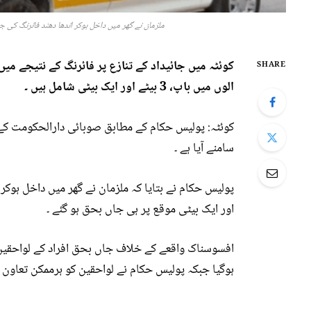
ملزمان نے گھر میں داخل ہوکر اندھا دھند فائرنگ کی جس کے نتیجے میں 5 افرادموق
SHARE
الوں میں باپ، 3 بیٹے اور ایک بیٹی شامل ہیں ۔
کوئٹہ: پولیس حکام کے مطابق صوبائی دارالحکومت کے ع
سامنے آیا ہے ۔
پولیس حکام نے بتایا کہ ملزمان نے گھر میں داخل ہوک
اور ایک بیٹی موقع پر ہی جاں بحق ہو گئے ۔
افسوسناک واقعے کے خلاف جاں بحق افراد کے لواحقی
ہوگیا جبکہ پولیس حکام نے لواحقین کو ہرممکن تعاون او