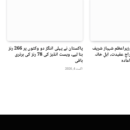
وزیراعظم شہباز شریف
پاکستان نے پہلی اننگز دو وکٹوں پر 266 رنز
جِ عقیدت، اہلِ خانہ
بنا لیے، ویسٹ انڈیز کی 78 رنز کی برتری
عادہ
باقی
اگست 4, 2026