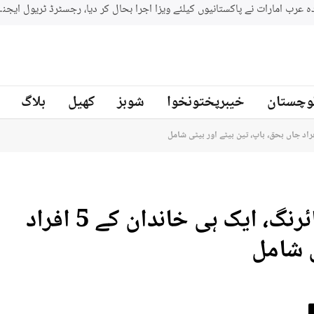
وچستان
خیبرپختونخوا
شوبز
کھیل
بلاگ
کوئٹہ میں جائیداد کے تنازع پر فائرنگ، ایک ہی خاندان کے 5 افراد
ی شامل