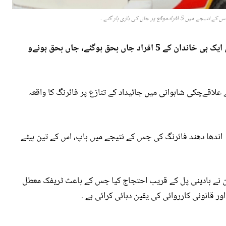
ع پر جان کی بازی ہار گئے ۔
کوئٹہ میں جائیداد کے تنازع پر فائرنگ کے نتیجے میں ایک ہی خاندان کے 5 افراد جاں بحق ہوگئے، جاں بحق ہونےو
لاقےچکی شاہوانی میں جائیداد کے تنازع پر فائرنگ کا واقعہ
ر اندھا دھند فائرنگ کی جس کے نتیجے میں باپ، اس کے تین بیٹے
ن نے بادینی پل کے قریب احتجاج کیا جس کے باعث ٹریفک معطل
ر قانونی کارروائی کی یقین دہائی کرائی ہے ۔