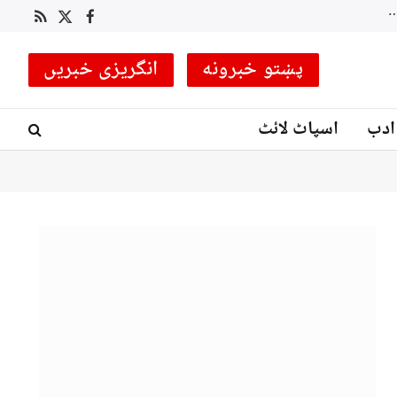
لکی مروت میں سیکیورٹی فورسز کا انٹیلی جنس بیسڈ آپریشن، متعدد دہشت گرد ہلاک، کئی ٹھکانے تباہ
RSS
Facebook
X
(Twitter)
پښتو خبرونه
انگریزی خبریں
ادب
اسپاٹ لائٹ