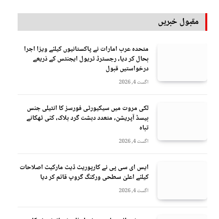
مقبول خبریں
متحدہ عرب امارات نے پاکستانیوں کیلئے ویزا اجرا
بحال کر دیا، رجسٹرڈ ٹریول ایجنٹس کے ذریعے
درخواستیں قبول
اگست 4, 2026
لکی مروت میں سیکیورٹی فورسز کا انٹیلی جنس
بیسڈ آپریشن، متعدد دہشت گرد ہلاک، کئی ٹھکانے
تباہ
اگست 4, 2026
ایس ای سی پی نے کارپوریٹ ڈیٹ مارکیٹ اصلاحات
کیلئے اعلیٰ سطحی ورکنگ گروپ قائم کر دیا
اگست 4, 2026