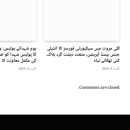
لکی مروت میں سیکیورٹی فورسز کا انٹیلی
یومِ شہدائے پولیس: 
جنس بیسڈ آپریشن، متعدد دہشت گرد ہلاک،
کا پولیس شہدا کو خرا
کئی ٹھکانے تباہ
کی مکمل معاونت کا ا
اگست 4, 2026
اگست 4, 2026
Comments are closed.