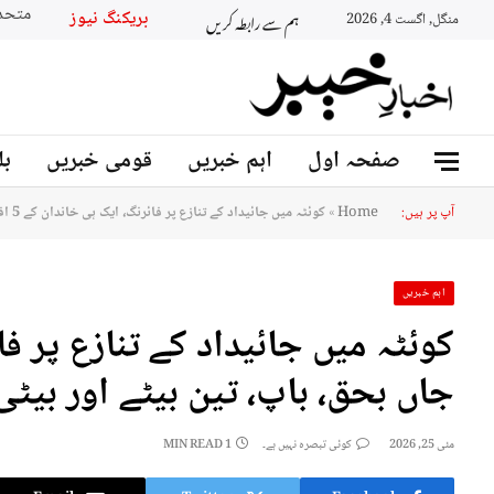
ہم سے رابطہ کریں
بریکنگ نیوز
منگل, اگست 4, 2026
صفحہ اول
اہم خبریں
قومی خبریں
بل
آپ پر ہیں:
Home
»
کوئٹہ میں جائیداد کے تنازع پر فائرنگ، ایک ہی خاندان کے 5 افراد جاں بحق، باپ، تین بیٹے اور بیٹی شامل
اہم خبریں
جاں بحق، باپ، تین بیٹے اور بیٹ
مئی 25, 2026
کوئی تبصرہ نہیں ہے۔
1 MIN READ