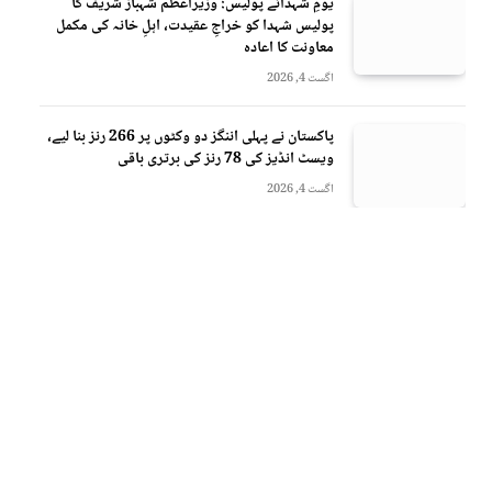
یومِ شہدائے پولیس: وزیراعظم شہباز شریف کا
پولیس شہدا کو خراجِ عقیدت، اہلِ خانہ کی مکمل
معاونت کا اعادہ
اگست 4, 2026
پاکستان نے پہلی اننگز دو وکٹوں پر 266 رنز بنا لیے،
ویسٹ انڈیز کی 78 رنز کی برتری باقی
اگست 4, 2026