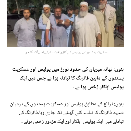
عسکریت پسندوں نے پولیس کی گاڑی قبضہ کرکے اسے آگ لگا دی ۔
بنوں: تھانہ میریان کی حدود نورڑ میں پولیس اور عسکریت
پسندوں کے مابین فائرنگ کا تبادلہ ہوا ہے جس میں ایک
پولیس اہلکار زخمی ہوا ہے ۔
بنوں: ذرائع کے مطابق پولیس اور عسکریت پسندوں کے درمیان
شدید فائرنگ کا تبادلہ کئی گھنٹے تک جاری رہا،فائرنگ کے
تبادلے میں ایک پولیس اہلکار اور ایک مزدور زخمی ہوئے ۔