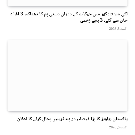
لکی مروت: گھر میں جھگڑے کے دوران دستی بم کا دھماکہ، 3 افراد
جان سے گئے، 3 بچے زخمی
اگست 5, 2026
پاکستان ریلویز کا بڑا فیصلہ، دو بند ٹرینیں بحال کرنے کا اعلان
اگست 5, 2026