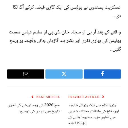
عسکریت پسندوں نے پولیس کی ایک گاڑی قبضہ کرکے آگ لگا
دی ۔
واقعے کے بعد آر پی او سجاد خان ،ڈی پی او سلیم عباس سمیت
پولیس کی بھاری نفری اور بکتر بند گاڑیاں جائے وقوعہ پر پہنچ
گئیں ۔
Email
Twitter
Facebook
NEXT ARTICLE
PREVIOUS ARTICLE
وزیراعظم سے ترک وزرائے خارجہ
حج 2026 کی رجسٹریشن کی آخری
اور دفاع کی ملاقات، مختلف شعبوں
تاریخ میں دو دن کی توسیع
میں تعاون مزید مضبوط بنانے کے
عزم کا اعادہ