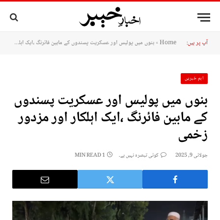
آپ پر ہیں:
Home
»
بنوں میں پولیس اور عسکریت پسندوں کے مابین فائرنگ ،ایک اہلکار اور مزدور زخمی
اہم خبریں
بنوں میں پولیس اور عسکریت پسندوں
کے مابین فائرنگ ،ایک اہلکار اور مزدور
زخمی
جولائی 9, 2025
کوئی تبصرہ نہیں ہے۔
1 MIN READ