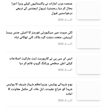
متحدہ عرب امارات نے پاکستانیوں کیلئے ویزا اجرا
بحال کر دیا، رجسٹرڈ ٹریول ایجنٹس کے ذریعے
درخواستیں قبول
اگست 4, 2026
لکی مروت میں سیکیورٹی فورسز کا انٹیلی جنس بیسڈ
آپریشن، متعدد دہشت گرد ہلاک، کئی ٹھکانے تباہ
اگست 4, 2026
ایس ای سی پی نے کارپوریٹ ڈیٹ مارکیٹ اصلاحات
کیلئے اعلیٰ سطحی ورکنگ گروپ قائم کر دیا
اگست 4, 2026
یومِ شہدائے پولیس: وزیراعظم شہباز شریف کا پولیس
شہدا کو خراجِ عقیدت، اہلِ خانہ کی مکمل معاونت کا
اعادہ
اگست 4, 2026