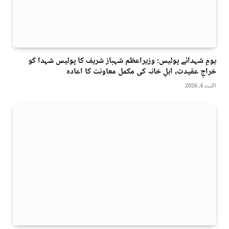
یومِ شہدائے پولیس: وزیراعظم شہباز شریف کا پولیس شہدا کو
خراجِ عقیدت، اہلِ خانہ کی مکمل معاونت کا اعادہ
اگست 4, 2026