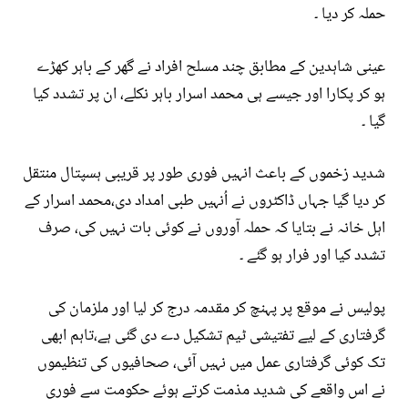
حملہ کر دیا ۔
عینی شاہدین کے مطابق چند مسلح افراد نے گھر کے باہر کھڑے
ہو کر پکارا اور جیسے ہی محمد اسرار باہر نکلے، ان پر تشدد کیا
گیا ۔
شدید زخموں کے باعث انہیں فوری طور پر قریبی ہسپتال منتقل
کر دیا گیا جہاں ڈاکٹروں نے اُنہیں طبی امداد دی،محمد اسرار کے
اہل خانہ نے بتایا کہ حملہ آوروں نے کوئی بات نہیں کی، صرف
تشدد کیا اور فرار ہو گئے ۔
پولیس نے موقع پر پہنچ کر مقدمہ درج کر لیا اور ملزمان کی
گرفتاری کے لیے تفتیشی ٹیم تشکیل دے دی گئی ہے،تاہم ابھی
تک کوئی گرفتاری عمل میں نہیں آئی، صحافیوں کی تنظیموں
نے اس واقعے کی شدید مذمت کرتے ہوئے حکومت سے فوری