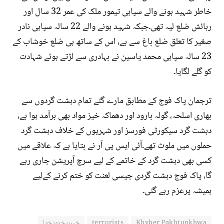
خاطر شہید ہونے والے سپاہی تیمور ملک کی عمر 32 سال اور
رہائش ضلع لیہ تھی۔جبکہ شہید ہونے والے 22 سالہ سپاہی نادر
صغیر کا تعلق ضلع باغ سے ہے، اس کے ساتھ ہی ضلع خوشاب کے
23 سالہ سپاہی محمد یاسین نے بہادری سے لڑتے ہوئے شہادت
کو گلے لگایا۔
ترجمان پاک فوج کے مطابق مارے گئے تمام دہشت گردوں سے
بھاری اسلحہ، گولہ بارود اور دھماکہ خیز مواد بھی برآمد ہوا ہے،
دہشت گرد سیکورٹی فورسز اور شہریوں کے خلاف دہشت گرد
حملوں میں ملوث تھے۔آئی ایس پی آر نے بتایا ہے کہ علاقے میں
کسی بھی دہشت گرد کے خاتمے کے لیے سرچ آپریشن جاری رہے
گا، پاک فوج دہشت گردی جیسی لعنت کو ختم کرنے کےلیے
ہمیشہ پرعزم رہے گئی۔
Khyber Pakhtunkhwa
terrorists
خیبرپختونخوا