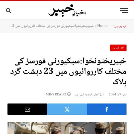
آپ پر ہیں:
Home
»
خیبرپختونخوا:سیکیورٹی فورسز کی مختلف کارروائیوں میں 23 دہشت گرد ہلاک
اہم خبریں
خیبرپختونخوا:سیکیورٹی فورسز کی
مختلف کارروائیوں میں 23 دہشت گرد
ہلاک
مئی 27, 2024
کوئی تبصرہ نہیں ہے۔
2 MINS READ