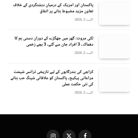
پاکستان اور امریکہ کے درمیان دہشتگردی کے خلاف
تعاون مزید مضبوط بنانے پر اتفاق
اگست 5, 2026
لکی مروت: گھر میں جھگڑے کے دوران دستی بم کا
دھماکہ، 3 افراد جان سے گئے، 3 بچے زخمی
اگست 5, 2026
کراچی کی بندرگاہوں کے لیے تاریخی ٹرانس شپمنٹ
مراعاتی پیکیج، پاکستان کو علاقائی شپنگ حب بنانے
کی نئی حکمت عملی
اگست 5, 2026