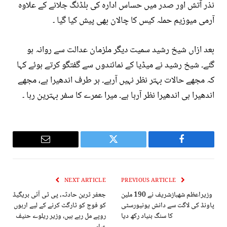
نذر آتش اور صدر میں حساس ادارہ کی بلڈنگ جلانے کے علاوہ
آرمی میوزیم حملہ کیس کا چالان بھی پیش کیا گیا ۔
بعد ازاں شیخ رشید سمیت دیگر ملزمان عدالت سے روانہ ہو
گئے۔ شیخ رشید نے میڈیا کے نمائندوں سے گفتگو کرتے ہوئے کہا
کہ مجھے حالات بہتر نظر نہیں آرہے۔ ہر طرف اندھیرا ہے، مجھے
اندھیرا ہی اندھیرا نظر آرہا ہے۔ میرا عمرے کا سفر بہترین رہا ۔
Email
Twitter
Facebook
NEXT ARTICLE
PREVIOUS ARTICLE
وزيراعظم شهبازشريف نے 190 ملین
جعفر ٹرین حادثہ، پی ٹی آئی بریگیڈ
پاونڈ کی لاگت سے دانش یونیورسٹی
کو فوج کو ٹارگٹ کرنے کے لیے اربوں
کا سنگ بنیاد رکھ دیا
روپے مل رہے ہیں، وزیر ریلوے حنیف
عباسی