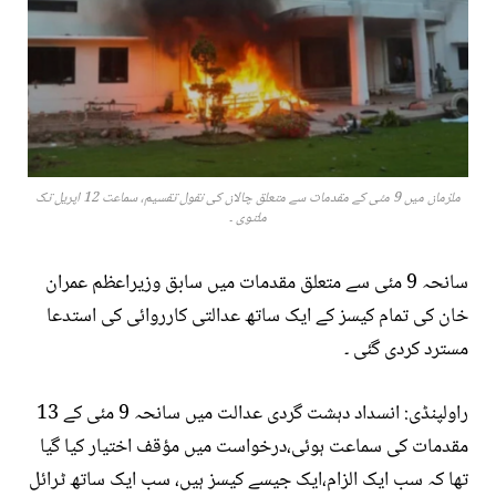
ملزمان میں 9 مئی کے مقدمات سے متعلق چالان کی نقول تقسیم، سماعت 12 اپریل تک
ملتوی ۔
سانحہ 9 مئی سے متعلق مقدمات میں سابق وزیراعظم عمران
خان کی تمام کیسز کے ایک ساتھ عدالتی کارروائی کی استدعا
مسترد کردی گئی ۔
راولپنڈی: انسداد دہشت گردی عدالت میں سانحہ 9 مئی کے 13
مقدمات کی سماعت ہوئی،درخواست میں مؤقف اختیار کیا گیا
تھا کہ سب ایک الزام،ایک جیسے کیسز ہیں، سب ایک ساتھ ٹرائل