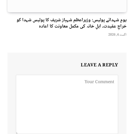
یومِ شہدائے پولیس: وزیراعظم شہباز شریف کا پولیس شہدا کو
خراجِ عقیدت، اہلِ خانہ کی مکمل معاونت کا اعادہ
اگست 4, 2026
LEAVE A REPLY