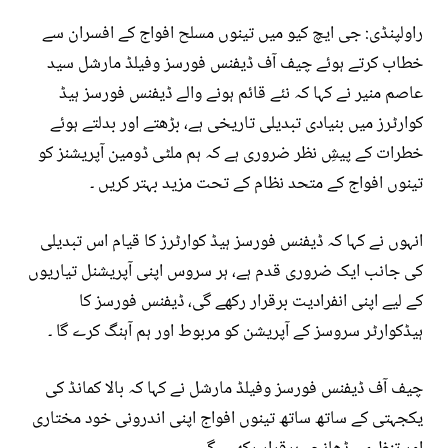
راولپنڈی: جی ایچ کیو میں تینوں مسلح افواج کے افسران سے
خطاب کرتے ہوئے چیف آف ڈیفنس فورسز وفیلڈ مارشل سید
عاصم منیر نے کہا کہ نئے قائم ہونے والے ڈیفنس فورسز ہیڈ
کوارٹرز میں بنیادی تبدیلی تاریخی ہے، بڑھتے اور بدلتے ہوئے
خطرات کے پیشِ نظر ضروری ہے کہ ہم ملٹی ڈومین آپریشنز کو
تینوں افواج کے متحد نظام کے تحت مزید بہتر کریں ۔
انہوں نے کہا کہ ڈیفنس فورسز ہیڈ کوارٹرز کا قیام اس تبدیلی
کی جانب ایک ضروری قدم ہے، ہر سروس اپنی آپریشنل تیاریوں
کے لیے اپنی انفرادیت برقرار رکھے گی، ڈیفنس فورسز کا
ہیڈکوارٹر سروسز کے آپریشن کو مربوط اور ہم آہنگ کرے گا ۔
چیف آف ڈیفنس فورسز وفیلڈ مارشل نے کہا کہ بالا کمانڈ کی
یکجہتی کے ساتھ ساتھ تینوں افواج اپنی اندرونی خود مختاری