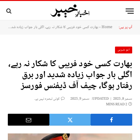
آپ پر ہیں:
Home
»
بھارت کسی خود فریبی کا شکار نہ رہے، اگلی بار جواب زیادہ شدید اور برق رفتار ہوگا، چيف آف ڈیفنس فورسز
اہم خبریں
بھارت کسی خود فریبی کا شکار نہ رہے،
اگلی بار جواب زیادہ شدید اور برق
رفتار ہوگا، چيف آف ڈیفنس فورسز
دسمبر 8, 2025
UPDATED:
دسمبر 9, 2025
کوئی تبصرہ نہیں ہے۔
2 MINS READ