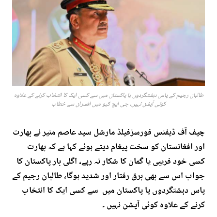
طالبان رجیم کے پاس دہشتگردوں یا پاکستان میں سے کسی ایک کا انتخاب کرنے کے علاوہ
کوئی آپشن نہیں، جی ایچ کیو میں افسران سے خطاب
چیف آف ڈیفنس فورسزفیلڈ مارشل سید عاصم منیر نے بھارت
اور افغانستان کو سخت پیغام دیتے ہوئے کہا ہے کہ بھارت
کسی خود فریبی یا گمان کا شکار نہ رہے، اگلی بار پاکستان کا
جواب اس سے بھی برق رفتار اور شدید ہوگا،
طالبان رجیم کے
پاس دہشتگردوں یا پاکستان میں سے کسی ایک کا انتخاب
کرنے کے علاوہ کوئی آپشن نہیں ۔