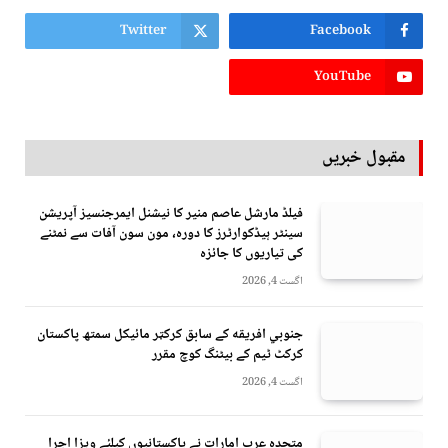
Twitter
Facebook
YouTube
مقبول خبریں
فیلڈ مارشل عاصم منیر کا نیشنل ایمرجنسیز آپریشن
سینٹر ہیڈکوارٹرز کا دورہ، مون سون آفات سے نمٹنے
کی تیاریوں کا جائزہ
اگست 4, 2026
جنوبي افريقه کے سابق کرکټر مائیکل سمتھ پاکستان
کرکٹ ٹیم کے بیٹنگ کوچ مقرر
اگست 4, 2026
متحدہ عرب امارات نے پاکستانیوں کیلئے ویزا اجرا