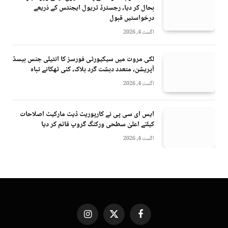
بحال کر دیا، رجسٹرڈ ٹریول ایجنٹس کے ذریعے
درخواستیں قبول
اگست 4, 2026
لکی مروت میں سیکیورٹی فورسز کا انٹیلی جنس بیسڈ
آپریشن، متعدد دہشت گرد ہلاک، کئی ٹھکانے تباہ
اگست 4, 2026
ایس ای سی پی نے کارپوریٹ ڈیٹ مارکیٹ اصلاحات
کیلئے اعلیٰ سطحی ورکنگ گروپ قائم کر دیا
اگست 4, 2026
Instagram
X
Facebook
(Twitter)