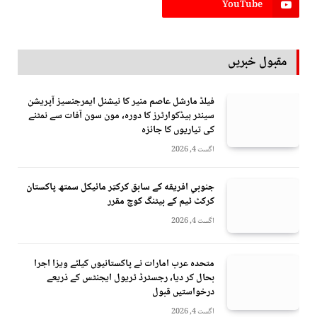
YouTube
مقبول خبریں
فیلڈ مارشل عاصم منیر کا نیشنل ایمرجنسیز آپریشن
سینٹر ہیڈکوارٹرز کا دورہ، مون سون آفات سے نمٹنے
کی تیاریوں کا جائزہ
اگست 4, 2026
جنوبي افريقه کے سابق کرکټر مائیکل سمتھ پاکستان
کرکٹ ٹیم کے بیٹنگ کوچ مقرر
اگست 4, 2026
متحدہ عرب امارات نے پاکستانیوں کیلئے ویزا اجرا
بحال کر دیا، رجسٹرڈ ٹریول ایجنٹس کے ذریعے
درخواستیں قبول
اگست 4, 2026