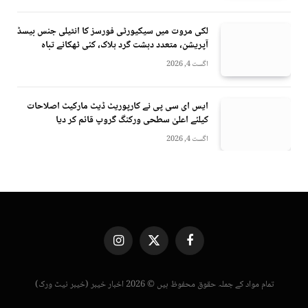
لکی مروت میں سیکیورٹی فورسز کا انٹیلی جنس بیسڈ
آپریشن، متعدد دہشت گرد ہلاک، کئی ٹھکانے تباہ
اگست 4, 2026
ایس ای سی پی نے کارپوریٹ ڈیٹ مارکیٹ اصلاحات
کیلئے اعلیٰ سطحی ورکنگ گروپ قائم کر دیا
اگست 4, 2026
Instagram
X
Facebook
(Twitter)
تمام مواد کے جملہ حقوق محفوظ ہیں © 2026 اخبار خیبر (خیبر نیٹ ورک)