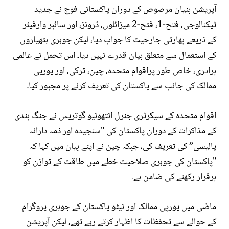
آپریشن بنیان مرصوص کے دوران پاکستانی فوج نے جدید
ٹیکنالوجی، فتح-1، فتح-2 میزائلوں، ڈرونز، اور سائبر وارفیئر
کے ذریعے بھارتی جارحیت کا جواب دیا، لیکن جوہری ہتھیاروں
کے استعمال سے متعلق بیان قدرے نہیں دیا۔ اس تحمل نے عالمی
برادری، خاص طور پراقوام متحدہ، چین، ترکی، اور یورپی
ممالک کی جانب سے پاکستان کی تعریف کرنے پر مجبور کیا۔
اقوام متحدہ کے سیکرٹری جنرل انتھونیو گوتریس نے جنگ بندی
کے مذاکرات کے دوران پاکستان کی "سنجیدہ اور ذمہ دارانہ
پالیسی” کی تعریف کی، جبکہ چین نے اپنے بیان میں کہا کہ
"پاکستان کی جوہری صلاحیت خطے میں طاقت کے توازن کو
برقرار رکھنے کی ضامن ہے۔
ماضی میں یورپی ممالک اور نیٹو پاکستان کے جوہری پروگرام
کے حوالے سے تحفظات کا اظہار کرتے رہے تھے، لیکن آپریشن