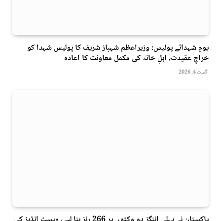
یومِ شہدائے پولیس: وزیراعظم شہباز شریف کا پولیس شہدا کو
خراجِ عقیدت، اہلِ خانہ کی مکمل معاونت کا اعادہ
اگست 4, 2026
پاکستان نے پہلی اننگز دو وکٹوں پر 266 رنز بنا لیے، ویسٹ انڈیز کی