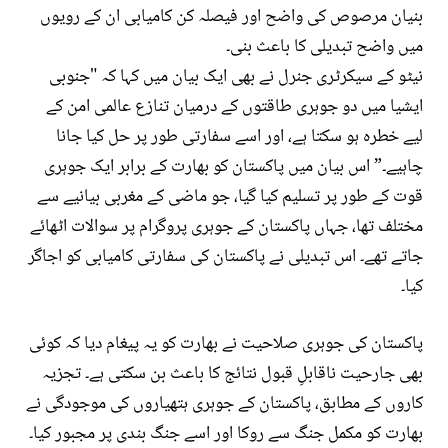
بنیان مرصوص کی واضح اور فیصلہ کن کامیابی ان کے رویوں
میں واضح تبدیلی کا باعث بنی۔
نیٹو کے سیکرٹری جنرل نے بھی ایک بیان میں کہا کہ "جنوبی
ایشیا میں دو جوہری طاقتوں کے درمیان تنازع عالمی امن کے
لیے خطرہ ہو سکتا ہے، اور اسے سفارتی طور پر حل کیا جانا
چاہیے۔” اس بیان میں پاکستان کو بھارت کے برابر ایک جوہری
قوت کے طور پر تسلیم کیا گیا، جو ماضی کے مغربی بیانیے سے
مختلف تھا، جہاں پاکستان کے جوہری پروگرام پر سوالات اٹھائے
جاتے تھے۔ اس تبدیلی نے پاکستان کی سفارتی کامیابی کو اجاگر
کیا۔
پاکستان کی جوہری صلاحیت نے بھارت کو یہ پیغام دیا کہ کوئی
بھی جارحیت ناقابلِ قبول نتائج کا باعث بن سکتی ہے۔ تجزیہ
کاروں کے مطابق، پاکستان کے جوہری ہتھیاروں کی موجودگی نے
بھارت کو مکمل جنگ سے روکا اور اسے جنگ بندی پر مجبور کیا۔