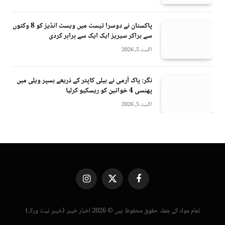
پاکستان نے دوسرا ٹیسٹ میں ویسٹ انڈیز کو 8 وکٹوں
سے ہراکر سیریز ایک ایک سے برابر کردی
اگست 5, 2026
نگر: پاک آرمی نے ہیلی کاپٹر کے ذریعے ہسپر ویلی میں
پھنسی 4 خواتین کو ریسکیو کرلیا
اگست 5, 2026
Instagram
X
Facebook
(Twitter)
تمام مواد کے جملہ حقوق محفوظ ہیں © 2026 اخبار خیبر (خیبر نیٹ ورک)