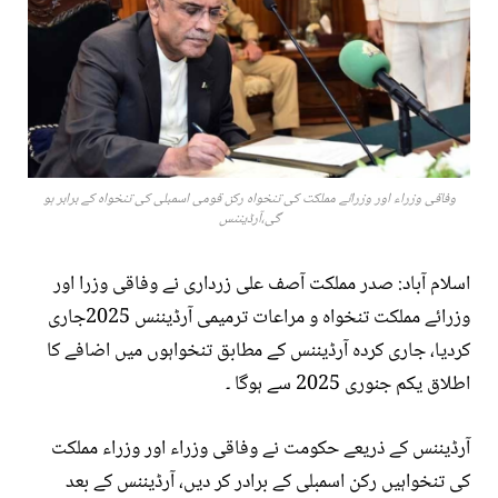
وفاقی وزراء اور وزرائے مملکت کی تنخواہ رکن قومی اسمبلی کی تنخواہ کے برابر ہو
گی،آرڈیننس
اسلام آباد: صدر مملکت آصف علی زرداری نے وفاقی وزرا اور
وزرائے مملکت تنخواہ و مراعات ترمیمی آرڈیننس 2025جاری
کردیا، جاری کردہ آرڈیننس کے مطابق تنخواہوں میں اضافے کا
اطلاق یکم جنوری 2025 سے ہوگا ۔
آرڈیننس کے ذریعے حکومت نے وفاقی وزراء اور وزراء مملکت
کی تنخواہیں رکن اسمبلی کے برادر کر دیں، آرڈیننس کے بعد