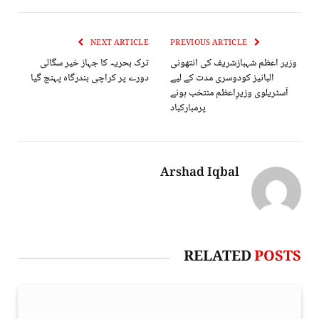
NEXT ARTICLE
PREVIOUS ARTICLE
وزیر اعظم شہبازشریف کی انتھونی
ترک بحریہ کا جہاز خیر سگالی
البانیز کودوسری مدت کے لیے
دورے پر کراچی بندرگاہ پہنچ گیا
آسٹریلوی وزیرِاعظم منتخب ہونے
پرمبارکباد
Arshad Iqbal
RELATED
POSTS