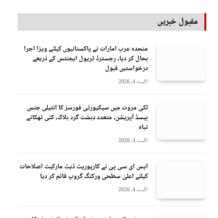
مقبول خبریں
متحدہ عرب امارات نے پاکستانیوں کیلئے ویزا اجرا
بحال کر دیا، رجسٹرڈ ٹریول ایجنٹس کے ذریعے
درخواستیں قبول
اگست 4, 2026
لکی مروت میں سیکیورٹی فورسز کا انٹیلی جنس
بیسڈ آپریشن، متعدد دہشت گرد ہلاک، کئی ٹھکانے
تباہ
اگست 4, 2026
ایس ای سی پی نے کارپوریٹ ڈیٹ مارکیٹ اصلاحات
کیلئے اعلیٰ سطحی ورکنگ گروپ قائم کر دیا
اگست 4, 2026