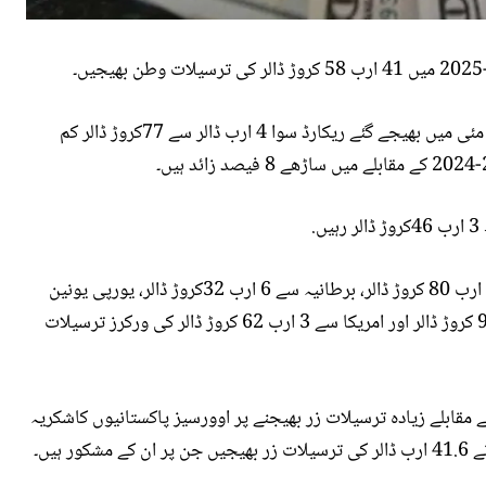
سٹیٹ بینک آف پاکستان کے مطابق جون کی ترسیلات مئی میں بھیجے گئے ریکارڈ سوا 4 ارب ڈالر سے 77کروڑ ڈالر کم
.
سعودی عرب سے پونے 10ارب ڈالر، عرب امارات سے 8 ارب 80 کروڑ ڈالر، برطانیہ سے 6 ارب 32کروڑ ڈالر، یورپی یونین
سے 5 ارب 22کروڑ ڈالر، دیگر گلف ممالک سے 3 ارب 93 کروڑ ڈالر اور امریکا سے 3 ارب 62 کروڑ ڈالر کی ورکرز ترسیلات
قابلے زیادہ ترسیلات زر بھیجنے پر اوورسیز پاکستانیوں کاشکریہ
ہیں۔