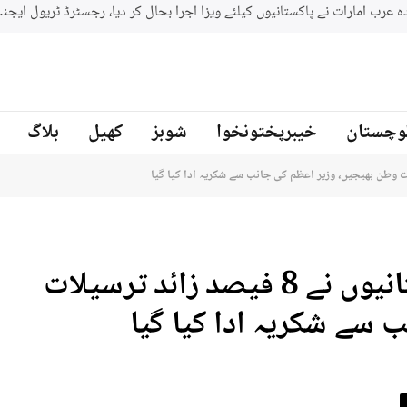
وچستان
خیبرپختونخوا
شوبز
کھیل
بلاگ
مالی سال 2026: اوورسیز پاکستانیوں نے 8 فیصد زائد ترسیلات
 سے شکریہ ادا کیا گیا