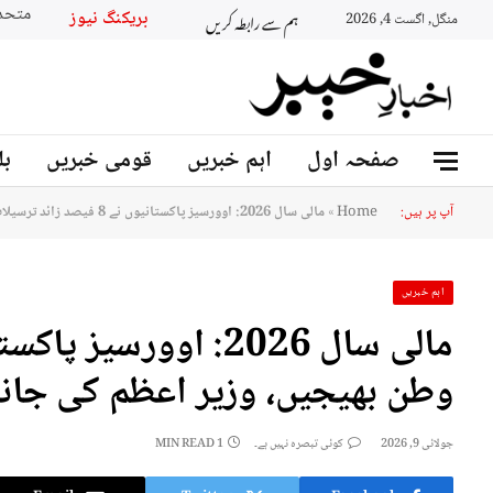
ہم سے رابطہ کریں
بریکنگ نیوز
منگل, اگست 4, 2026
صفحہ اول
اہم خبریں
قومی خبریں
بل
آپ پر ہیں:
Home
»
مالی سال 2026: اوورسیز پاکستانیوں نے 8 فیصد زائد ترسیلات وطن بھیجیں، وزیر اعظم کی جانب سے شکریہ ادا کیا گیا
اہم خبریں
وطن بھیجیں، وزیر اعظم کی جانب
جولائی 9, 2026
کوئی تبصرہ نہیں ہے۔
1 MIN READ