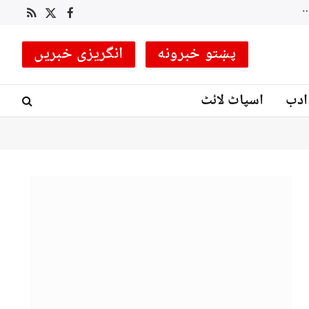
لکی مروت میں سیکیورٹی فورسز کا انٹیلی جنس بیسڈ آپریشن، متعدد دہشت گرد ہلاک، کئی ٹھکانے تباہ
RSS
Facebook
X
(Twitter)
پښتو خبرونه
انگریزی خبریں
ادب
اسپاٹ لائٹ