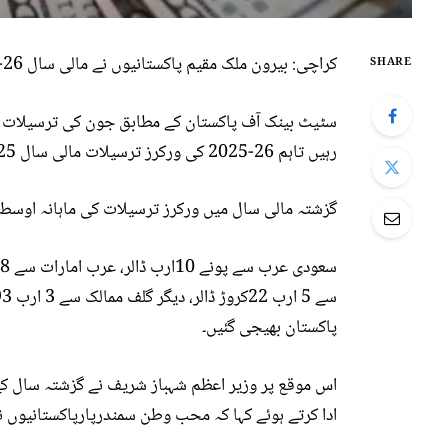
کراچی: بیرون ملک مقیم پاکستانیوں نے مالی سال 26-2025 میں 41 ارب 58 کروڑ ڈالر کی ترسیلات وطن بھیجیں۔
SHARE
رہیں تاہم 26-2025 کی ورکرز ترسیلات مالی سال 25-2024 کے مقابلے میں ساڑھے 8 فیصد زائد ہیں۔
گزشتہ مالی سال میں ورکرز ترسیلات کی ماہانہ اوسط 3 ارب 46کروڑ ڈالر رہیں
پاکستان بھیجی گئیں۔
اس موقع پر وزیر اعظم شہباز شریف نے گزشتہ سال کے م
ادا کرتے ہوئے کہا کہ محب وطن سمندرپارپاکستانیوں نے 41.6 ارب ڈالر کی ترسیلات زر بھیجیں جن پر ان کے مشکور 