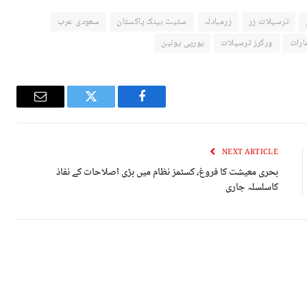
ترسیلات زر
زرمبادلہ
سٹیٹ بینک پاکستان
سعودی عرب
ارات
ورکرز ترسیلات
یورپی یونین
Email
Twitter
Facebook
NEXT ARTICLE
بحری معیشت کا فروغ، کسٹمز نظام میں بڑی اصلاحات کے نفاذ
کاسلسلہ جاری