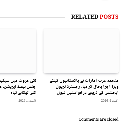
RELATED
POSTS
متحدہ عرب امارات نے پاکستانیوں کیلئے
لکی مروت میں سیکیور
ویزا اجرا بحال کر دیا، رجسٹرڈ ٹریول
جنس بیسڈ آپریشن، مت
ایجنٹس کے ذریعے درخواستیں قبول
کئی ٹھکانے تباہ
اگست 4, 2026
اگست 4, 2026
Comments are closed.