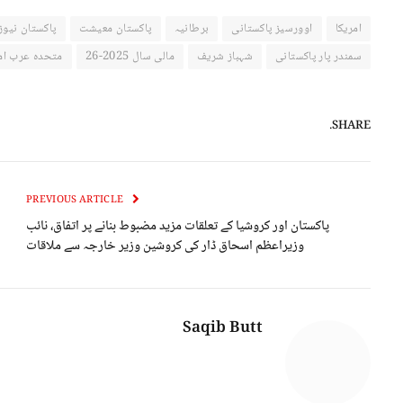
امریکا
اوورسیز پاکستانی
برطانیہ
پاکستان معیشت
پاکستان نیوز
سمندر پار پاکستانی
شہباز شریف
مالی سال 2025-26
متحدہ عرب ام
SHARE.
PREVIOUS ARTICLE
پاکستان اور کروشیا کے تعلقات مزید مضبوط بنانے پر اتفاق، نائب
وزیراعظم اسحاق ڈار کی کروشین وزیر خارجہ سے ملاقات
Saqib Butt