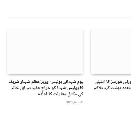
ٹی فورسز کا انٹیلی
یومِ شہدائے پولیس: وزیراعظم شہباز شریف
عدد دہشت گرد ہلاک،
کا پولیس شہدا کو خراجِ عقیدت، اہلِ خانہ
کی مکمل معاونت کا اعادہ
اگست 4, 2026