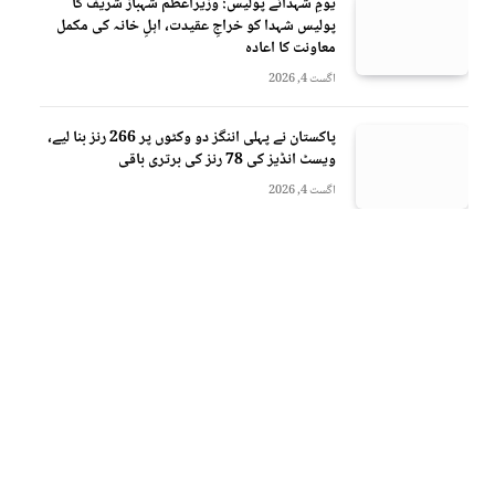
یومِ شہدائے پولیس: وزیراعظم شہباز شریف کا
پولیس شہدا کو خراجِ عقیدت، اہلِ خانہ کی مکمل
معاونت کا اعادہ
اگست 4, 2026
پاکستان نے پہلی اننگز دو وکٹوں پر 266 رنز بنا لیے،
ویسٹ انڈیز کی 78 رنز کی برتری باقی
اگست 4, 2026