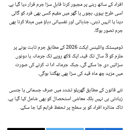
افراد کے ساتھ رہنے پر مجبور کرنا قابلِ سزا جرم قرار دیا گیا ہے۔
اسی طرح بیوی، بچوں یا گھر میں مقیم کسی بھی فرد کو گالی
دینا یا انہیں ذہنی، جذباتی اور نفسیاتی دباؤ میں مبتلا کرنا بھی
جرم تصور ہوگا۔
ڈومیسٹک وائلینس ایکٹ 2026 کے مطابق جرم ثابت ہونے پر
ملزم کو 3 سال تک قید، ایک لاکھ روپے تک جرمانہ یا دونوں
سزائیں دی جا سکے گی، جبکہ جرمانہ ادا نہ کرنے کی صورت
میں مزید چھ ماہ قید کی سزا بھی بھگتنا ہوگی۔
نئے قانون کے مطابق گھریلو تشدد میں صرف جسمانی یا جنسی
زیادتی ہی نہیں بلکہ معاشی استحصال کو بھی شامل کیا گیا ہے،
تاکہ متاثرہ افراد کو ہر سطح پر تحفظ فراہم کیا جا سکے۔