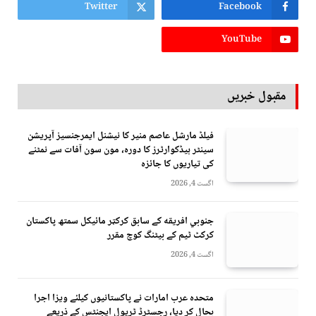
Twitter
Facebook
YouTube
مقبول خبریں
فیلڈ مارشل عاصم منیر کا نیشنل ایمرجنسیز آپریشن
سینٹر ہیڈکوارٹرز کا دورہ، مون سون آفات سے نمٹنے
کی تیاریوں کا جائزہ
اگست 4, 2026
جنوبي افريقه کے سابق کرکټر مائیکل سمتھ پاکستان
کرکٹ ٹیم کے بیٹنگ کوچ مقرر
اگست 4, 2026
متحدہ عرب امارات نے پاکستانیوں کیلئے ویزا اجرا
بحال کر دیا، رجسٹرڈ ٹریول ایجنٹس کے ذریعے