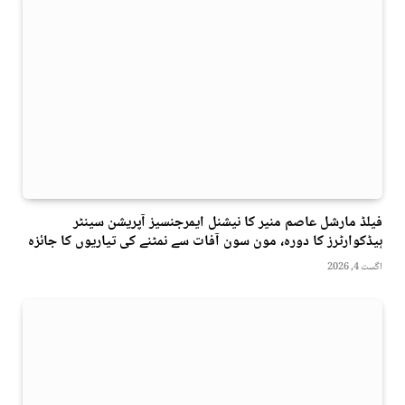
فیلڈ مارشل عاصم منیر کا نیشنل ایمرجنسیز آپریشن سینٹر
ہیڈکوارٹرز کا دورہ، مون سون آفات سے نمٹنے کی تیاریوں کا جائزہ
اگست 4, 2026