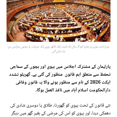
جرم ثابت ہونے پر ملزم کو 3 سال تک قید، ایک لاکھ روپے تک جرمانہ یا دونوں سزائیں دی
جا سکے گی
پارلیمان کے مشترکہ اجلاس میں بیوی اور بچوں کے سماجی
تحفظ سے متعلق اہم قانون منظور کی گئی ہے۔ گھریلو تشدد
ایکٹ 2026 کے نام سے منظور ہونے والا یہ قانون وفاقی
دارالحکومت اسلام آباد میں نافذ العمل ہوگا۔
نئے قانون کے تحت بیوی کو گھورنا، طلاق یا دوسری شادی کی
دھمکی دینا، اور بیوی کو اس کی مرضی کے بغیر گھر میں دیگر