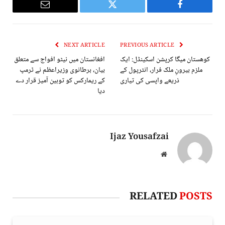
Email
Twitter
Facebook
NEXT ARTICLE
PREVIOUS ARTICLE
کوهستان میگا کرپشن اسکینڈل: ایک
افغانستان میں نیٹو افواج سے متعلق
ملزم بیرونِ ملک فرار، انٹرپول کے
بیان، برطانوی وزیراعظم نے ٹرمپ
ذریعے واپسی کی تیاری
کے ریمارکس کو توہین آمیز قرار دے
دیا
Ijaz Yousafzai
Website
RELATED
POSTS