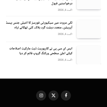
درخواستیں قبول
اگست 4, 2026
لکی مروت میں سیکیورٹی فورسز کا انٹیلی جنس بیسڈ
آپریشن، متعدد دہشت گرد ہلاک، کئی ٹھکانے تباہ
اگست 4, 2026
ایس ای سی پی نے کارپوریٹ ڈیٹ مارکیٹ اصلاحات
کیلئے اعلیٰ سطحی ورکنگ گروپ قائم کر دیا
اگست 4, 2026
Instagram
X
Facebook
(Twitter)