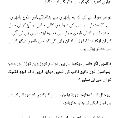
بھاری کنٹینرز کو کیسے ہٹائینگے آپ لوگ؟
تو موصوفہ نے کہا کہ ہم ہاتھوں سے ہٹائینگے،اس طرح ہاتھوں
سے اگر سٹیل اور لوہے کی دیواریں کاٹی جاتی تو آج کوئی جیل
محفوظ اور کوئی قیدی جیل میں نہ ہوتا،پتہ نہیں پی ٹی آئی
کے ان ایکٹرنما لیڈرز سلطان راہی کی کونسی فلمیں دیکھ کر ان
سے متاثر ہوتے ہیں۔
ظالموں اگر فلمیں دیکھنا ہی ہیں تو ٹام کروز،وین ڈیزل اور مشن
ایمپاسبل فور فائیو ٹائپ کی فلمیں دیکھا کریں تاکہ کچھ تکنیک
تو ان سے لے سکیں؟
بہرحال ایسا معلوم ہورہاتھا جیسے ان کارکنوں کو مروانے کے لئے
ہی تیار کرکے لے جایا جارہاہو،