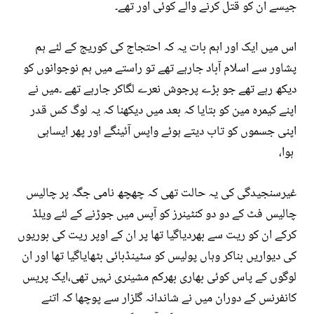
جیسے ان کو قتل کرنے والے کوئی اور تھے۔
اس میں ایک اور اہم بات یہ کہ احتجاج کی کوریج کے لئے ہم
پشاور سے اسلام آباد جارہے تھے تو راستے میں ہم نوجوانوں کو
دیکھ رہے تھے جو بڑے پرجوش نعرے لگاکر جارہے تھے ۔میں نے
اپنے کیمرہ مین کو بتایا کہ بعد میں دیکھنا کہ یہ لوگ کس قدر
اپنی جسموں کو تاب دیتے ہوئے واپس آئینگے اور پھر ایساہی
ہوا،
غیرسنجیدگی کی یہ حالت تھی کہ چھچھ نامی جگہ پر چالیس
چالیس فٹ کے دو دو کنٹینرز کو آپس میں جوڑنے کے لئے ویلڈ
کرکے ان کو ریت سے بھردیاگیا تھا پر ان کے اوپر ریت کی بوریوں
کی دیواریں بناکر وہاں پولیس کو سٹینڈبائی بٹھایاگیا تھا اور ان
لوگوں کے پاس کوئی بھاری بھرکم مشینری نہیں تھی،ایک پریس
کانفرنس کے دوران میں نے شاندانہ گلزار سے پوچھا کہ اتنے