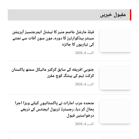
مقبول خبریں
فیلڈ مارشل عاصم منیر کا نیشنل ایمرجنسیز آپریشن
سینٹر ہیڈکوارٹرز کا دورہ، مون سون آفات سے نمٹنے
کی تیاریوں کا جائزہ
اگست 4, 2026
جنوبي افريقه کے سابق کرکټر مائیکل سمتھ پاکستان
کرکٹ ٹیم کے بیٹنگ کوچ مقرر
اگست 4, 2026
متحدہ عرب امارات نے پاکستانیوں کیلئے ویزا اجرا
بحال کر دیا، رجسٹرڈ ٹریول ایجنٹس کے ذریعے
درخواستیں قبول
اگست 4, 2026