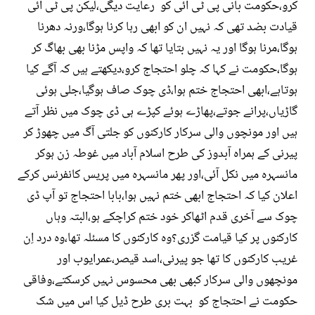
کرو،حکومت بانی پی ٹی آئی کو رعایت دیگی،لیکن پی ٹی آئی
قیادت بضد تھی کہ نہیں ان کو ابھی رہا کرنا ہوگا،ورنہ دھرنا
ہوگا،مرنا ہوگا اور یہ نہیں بتایا تھا کہ واپس مڑنا بھی بھاگ کر
ہوگا،حکومت نے کہا کہ چلو احتجاج کرو،دیکھتے ہیں کہ آگے کیا
ہوتاہے،ابھی احتجاج ختم ہوا،ڈی چوک صاف ہوگیا،جلی ہوئی
گاڑیاں،پرانے جوتے،پھاڑے ہوئے کپڑے ہی ڈی چوک میں نظر آتے
ہیں اور مونچوں والی سرکار کارکنوں کو جلتی آگ میں چھوڑ کر
پیرنی کے ہمراہ آبدوز کی طرح اسلام آباد میں غوطہ زن ہوکر
مانسہرہ میں نکل آئی،اور پھر مانسہرہ میں پریس کانفرنس کرکے
اعلان کیا کہ احتجاج ابھی ختم نہیں ہوا،بابا احتجاج تو آپ ڈی
چوک سے آخری قدم اٹھاکر خود ختم کراچکے ہو،البتہ وہاں
کارکنوں پر کیا قیامت گزری؟وہ کارکنوں کا مسئلہ تھا،وہ درد اِن
غریب کارکنوں کا تھا جو پیرنی،اسد قیصر،عمرایوب اور
مونچھوں والی سرکار کبھی بھی محسوس نہیں کرسکتے،وفاقی
حکومت نے احتجاج کو بہت بری طرح ڈیل کیا اس میں شک