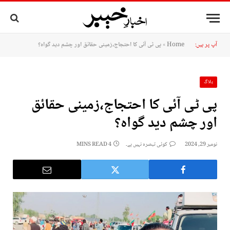
آپ پر ہیں:
Home
»
پی ٹی آئی کا احتجاج،زمینی حقائق اور چشم دید گواہ؟
بلاگ
پی ٹی آئی کا احتجاج،زمینی حقائق
اور چشم دید گواہ؟
نومبر 29, 2024
کوئی تبصرہ نہیں ہے۔
4 MINS READ