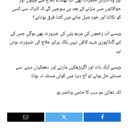
اور وہ کارکن حضرات بھی اب ٹھنڈے دماغ سے جیلوں اور
حوالاتوں میں سڑنے کے بعد ہی سوچیں گے کہ اڈیالہ سے کسی
کو نکالنا اور خود جیل جانے میں کتنا فرق ہوتاہے؟
ویسے اب زخموں کی مرہم پٹی کی ضرورت بھی ہوگی جس کے
لئے گنڈاپوری شہد کافی نہیں بلکہ پراپر علاج کی ضرورت ہوتی
ہے۔
ویسے ایک بات اور اگربڑھکیں مارنے اور دھمکیاں دینے سے
مسئلے حل ہوتے تو آج دنیا میں کوئی مسئلہ نہ ہوتا۔
اللہ تعالیٰ ہم سب کا حامی وناصر ہو۔
Email
Twitter
Facebook