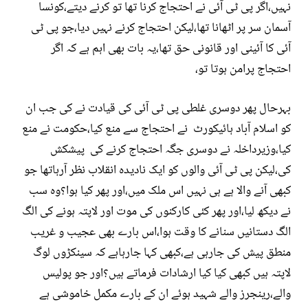
نہیں،اگر پی ٹی آئی نے احتجاج کرنا تھا تو کرنے دیتے،کونسا
آسمان سر پر اٹھانا تھا،لیکن احتجاج کرنے نہیں دیا،جو پی ٹی
آئی کا آئینی اور قانونی حق تھا،یہ بات بھی اہم ہے کہ اگر
احتجاج پرامن ہوتا تو،
بہرحال پھر دوسری غلطی پی ٹی آئی کی قیادت نے کی جب ان
کو اسلام آباد ہائیکورٹ نے احتجاج سے منع کیا،حکومت نے منع
کیا،وزیرداخلہ نے دوسری جگہ احتجاج کرنے کی پیشکش
کی،لیکن پی ٹی آئی والوں کو ایک نادیدہ انقلاب نظر آرہاتھا جو
کبھی آنے والا ہے ہی نہیں اس ملک میں،اور پھر کیا ہوا؟وہ سب
نے دیکھ لیا،اور پھر کئی کارکنوں کی موت اور لاپتہ ہونے کی الگ
الگ دستانیں سنانے کا وقت ہوا،اس بارے بھی عجیب و غریب
منطق پیش کی جارہی ہے،کبھی کہا جارہاہے کہ سینکڑوں لوگ
لاپتہ ہیں کبھی کیا کیا ارشادات فرماتے ہیں؟اور جو پولیس
والے،رینجرز والے شہید ہوئے ان کے بارے مکمل خاموشی ہے