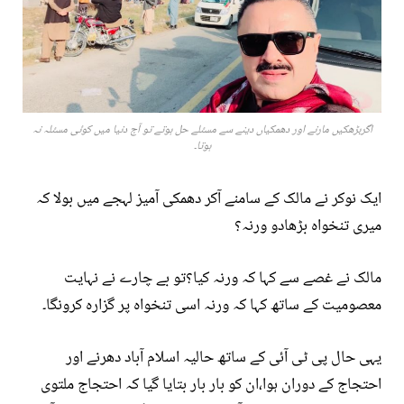
اگربڑھکیں مارنے اور دھمکیاں دینے سے مسئلے حل ہوتے تو آج دنیا میں کوئی مسئلہ نہ
ہوتا۔
ایک نوکر نے مالک کے سامنے آکر دھمکی آمیز لہجے میں بولا کہ
میری تنخواہ بڑھادو ورنہ؟
مالک نے غصے سے کہا کہ ورنہ کیا؟تو بے چارے نے نہایت
معصومیت کے ساتھ کہا کہ ورنہ اسی تنخواہ پر گزارہ کرونگا۔
یہی حال پی ٹی آئی کے ساتھ حالیہ اسلام آباد دھرنے اور
احتجاج کے دوران ہوا،ان کو بار بار بتایا گیا کہ احتجاج ملتوی