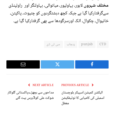
مختلف شہروں
لاہور، بہاولپور، میانوالی، بہاولنگر اور راولپنڈی
سےگرفتارکیا گیا ہے جبکہ کچھ دہشتگردوں کو چنیوٹ، پاکپتن،
خانیوال، چکوال، اٹک اورسرگودھا سے بھی گرفتارکیا گیا ہے۔
CTD
punjab
پنجاب
سی ٹی ڈی
Email
Twitter
Facebook
NEXT ARTICLE
PREVIOUS ARTICLE
الیکشن کمیشن:اسپیکر بلوچستان
مداحوں سے بچھڑےپاکستانی گلوکار
اسمبلی کی کامیابی کا نوٹیفکیشن
شوکت علی کو3برس بیت گئے
معطل