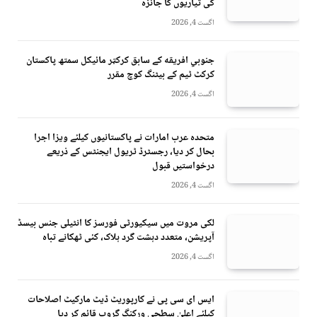
کی تیاریوں کا جائزہ
اگست 4, 2026
جنوبي افريقه کے سابق کرکټر مائیکل سمتھ پاکستان
کرکٹ ٹیم کے بیٹنگ کوچ مقرر
اگست 4, 2026
متحدہ عرب امارات نے پاکستانیوں کیلئے ویزا اجرا
بحال کر دیا، رجسٹرڈ ٹریول ایجنٹس کے ذریعے
درخواستیں قبول
اگست 4, 2026
لکی مروت میں سیکیورٹی فورسز کا انٹیلی جنس بیسڈ
آپریشن، متعدد دہشت گرد ہلاک، کئی ٹھکانے تباہ
اگست 4, 2026
ایس ای سی پی نے کارپوریٹ ڈیٹ مارکیٹ اصلاحات
کیلئے اعلیٰ سطحی ورکنگ گروپ قائم کر دیا