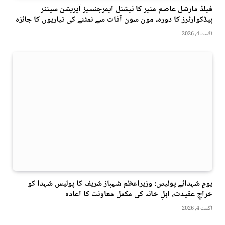
فیلڈ مارشل عاصم منیر کا نیشنل ایمرجنسیز آپریشن سینٹر
ہیڈکوارٹرز کا دورہ، مون سون آفات سے نمٹنے کی تیاریوں کا جائزہ
اگست 4, 2026
یومِ شہدائے پولیس: وزیراعظم شہباز شریف کا پولیس شہدا کو
خراجِ عقیدت، اہلِ خانہ کی مکمل معاونت کا اعادہ
اگست 4, 2026