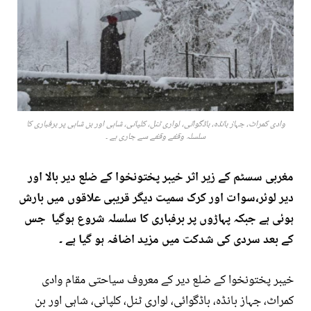
وادی کمراٹ، جہاز بانڈہ، باڈگوائی، لواری ٹنل، کلپانی، شاہی اور بن شاہی پر برفباری کا
سلسلہ وقفے وقفے سے جاری ہے ۔
مغربی سسٹم کے زیر اثر خیبر پختونخوا کے ضلع دیر بالا اور
دیر لوئر،سوات اور کرک سمیت دیگر قریبی علاقوں میں بارش
ہوئی ہے جبکہ پہاڑوں پر برفباری کا سلسلہ شروع ہوگیا جس
کے بعد سردی کی شدکت میں مزید اضافہ ہو گیا ہے ۔
خیبر پختونخوا کے ضلع دیر کے معروف سیاحتی مقام وادی
کمراٹ، جہاز بانڈہ، باڈگوائی، لواری ٹنل، کلپانی، شاہی اور بن