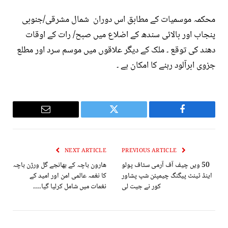
محکمہ موسمیات کے مطابق اس دوران شمال مشرقی/جنوبی
پنجاب اور بالائی سندھ کے اضلاع میں صبح/ رات کے اوقات
دھند کی توقع ۔ ملک کے دیگر علاقوں میں موسم سرد اور مطلع
جزوی ابرآلود رہنے کا امکان ہے ۔
Email
Twitter
Facebook
NEXT ARTICLE
PREVIOUS ARTICLE
50 ویں چیف آف آرمی سٹاف پولو
ھارون باچہ کے بھانجے گل ورژن باچہ
اینڈ ٹینٹ پیگنگ چیمپئن شپ پشاور
کا نغمہ عالمی امن اور امید کے
کور نے جیت لی
نغمات میں شامل کرلیا گیا۔۔۔۔