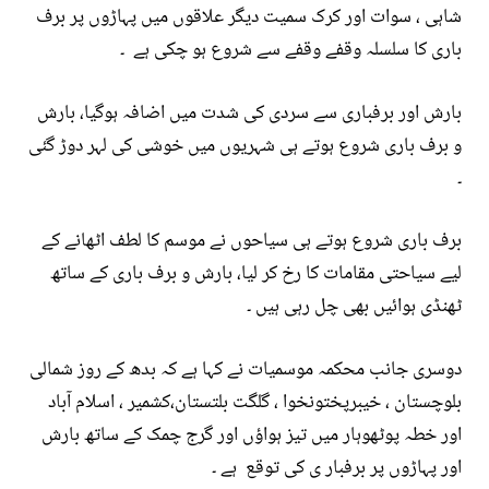
شاہی ، سوات اور کرک سمیت دیگر علاقوں میں پہاڑوں پر برف
باری کا سلسلہ وقفے وقفے سے شروع ہو چکی ہے ۔
بارش اور برفباری سے سردی کی شدت میں اضافہ ہوگیا، بارش
و برف باری شروع ہوتے ہی شہریوں میں خوشی کی لہر دوڑ گئی
۔
برف باری شروع ہوتے ہی سیاحوں نے موسم کا لطف اٹھانے کے
لیے سیاحتی مقامات کا رخ کر لیا، بارش و برف باری کے ساتھ
ٹھنڈی ہوائیں بھی چل رہی ہیں ۔
دوسری جانب محکمہ موسمیات نے کہا ہے کہ بدھ کے روز شمالی
بلوچستان ، خیبرپختونخوا ، گلگت بلتستان،کشمیر ، اسلام آباد
اور خطہ پوٹھوہار میں تیز ہواؤں اور گرج چمک کے ساتھ بارش
اور پہاڑوں پر برفبار ی کی توقع ہے ۔