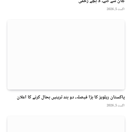
جان سے گئے، 3 بچے زخمی
اگست 5, 2026
پاکستان ریلویز کا بڑا فیصلہ، دو بند ٹرینیں بحال کرنے کا اعلان
اگست 5, 2026