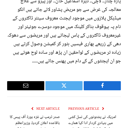
پاڑہ چنار۔۔ لاچی۔۔ ڈیرہ اسماعیل خان۔۔ اور پیزو سے علاج
معالجہ کی غرض سے جو مریض پشاور لائے جاتے ہیں انکو
میڈیکل پلازوں میں موجود ایجنٹ معروف سینئر ڈاکٹروں کے
نام پہ بیوقوف بناکر کلینک میں موجود دوسرے جونیئر اور
غیرمعروف ڈاکٹروں کے پاس لیجاتے ہیں اور مریضوں سے دھوکہ
دھی کے زریعے بھاری فیسیں بٹور کر کمیشن وصول کرتے ہیں
زیادہ تر مریضوں کے لواحقین ان پڑھ اور سادہ لوح ھوتے ہیں
جو ان ایجنٹوں کے کے دام میں پھنس جاتے ہیں۔۔۔۔۔
Email
Twitter
Facebook
NEXT ARTICLE
PREVIOUS ARTICLE
امریکہ نے پشتونوں کی نسل کشی
صدر ٹرمپ نے غزہ بورڈ آف پیس کا
میں بنیادی کردار ادا کیا ھمارے
باقاعده اعلان کردیا، وزیراعظم