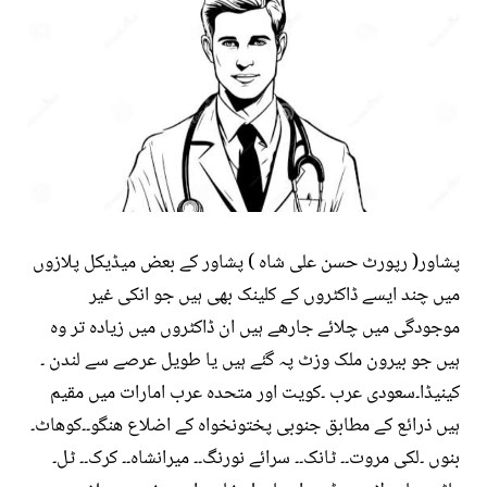
پشاور( رپورٹ حسن علی شاہ ) پشاور کے بعض میڈیکل پلازوں
میں چند ایسے ڈاکٹروں کے کلینک بھی ہیں جو انکی غیر
موجودگی میں چلائے جارھے ہیں ان ڈاکٹروں میں زیادہ تر وہ
ہیں جو بیرون ملک وزٹ پہ گئے ہیں یا طویل عرصے سے لندن ۔
کینیڈا۔سعودی عرب ۔کویت اور متحدہ عرب امارات میں مقیم
ہیں ذرائع کے مطابق جنوبی پختونخواہ کے اضلاع ھنگو۔۔کوھاٹ۔
بنوں ۔لکی مروت۔۔ ٹانک۔۔ سرائے نورنگ۔۔ میرانشاہ۔۔ کرک۔۔ ٹل۔