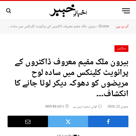
آپ پر ہیں:
Home
»
بیرون ملک مقیم معروف ڈاکٹروں کے پرائویٹ کلینکس میں سادہ لوح مریضوں کو دھوکہ دیکر لوٹا جانے کا انکشاف۔۔۔
میگزین
بیرون ملک مقیم معروف ڈاکٹروں کے
پرائویٹ کلینکس میں سادہ لوح
مریضوں کو دھوکہ دیکر لوٹا جانے کا
انکشاف۔۔۔
جنوری 22, 2026
کوئی تبصرہ نہیں ہے۔
1 MIN READ