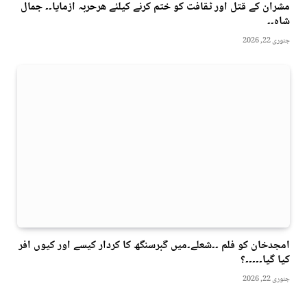
مشران کے قتل اور ٹقافت کو ختم کرنے کیلئے ھرحربہ ازمایا۔۔ جمال
شاہ۔۔
جنوری 22, 2026
امجدخان کو فلم ۔۔شعلے۔میں گبرسنگھ کا کردار کیسے اور کیوں افر
کیا گیا۔۔۔۔۔؟
جنوری 22, 2026