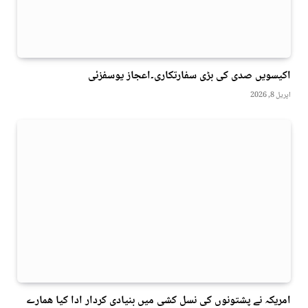
اکیسویں صدی کی بڑی سفارتکاری۔اعجاز یوسفزئی
اپریل 8, 2026
امریکہ نے پشتونوں کی نسل کشی میں بنیادی کردار ادا کیا ھمارے