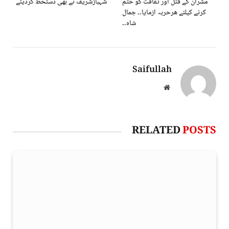
مشران کے قتل اور ٹقافت کو ختم
شہبازشریف نے بھی دستخط کرديئے
کرنے کیلئے ھرحربہ ازمایا۔۔ جمال
شاہ۔۔
Saifullah
Website
RELATED
POSTS