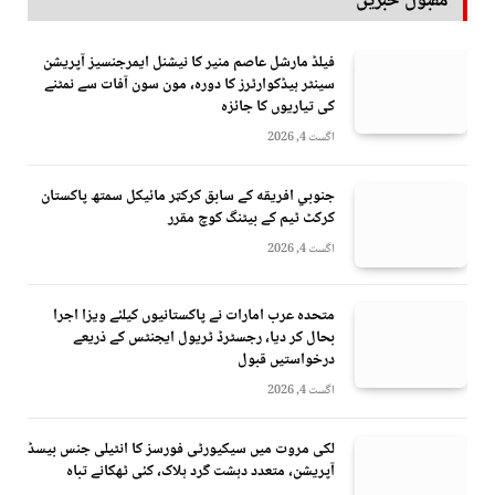
مقبول خبریں
فیلڈ مارشل عاصم منیر کا نیشنل ایمرجنسیز آپریشن
سینٹر ہیڈکوارٹرز کا دورہ، مون سون آفات سے نمٹنے
کی تیاریوں کا جائزہ
اگست 4, 2026
جنوبي افريقه کے سابق کرکټر مائیکل سمتھ پاکستان
کرکٹ ٹیم کے بیٹنگ کوچ مقرر
اگست 4, 2026
متحدہ عرب امارات نے پاکستانیوں کیلئے ویزا اجرا
بحال کر دیا، رجسٹرڈ ٹریول ایجنٹس کے ذریعے
درخواستیں قبول
اگست 4, 2026
لکی مروت میں سیکیورٹی فورسز کا انٹیلی جنس بیسڈ
آپریشن، متعدد دہشت گرد ہلاک، کئی ٹھکانے تباہ