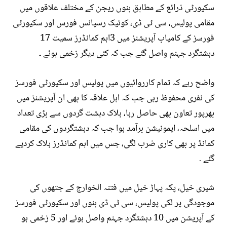
سکیورٹی ذرائع کے مطابق بنوں ریجن کے مختلف علاقوں میں
مقامی پولیس، سی ٹی ڈی، کوئیک رسپانس فورس اور سکیورٹی
فورسز کے کامیاب آپریشنز میں 3اہم کمانڈرز سمیت 17
دہشتگرد جہنم واصل گئے جب کہ کئی دیگر زخمی ہوئے ۔
واضح رہے کہ تمام کارروائیوں میں پولیس اور سکیورٹی فورسز
کی نفری محفوظ رہی جب کہ اہل علاقہ کا بھی ان آپریشنز میں
بھرپور تعاون بھی حاصل رہا، ہلاک دہشت گردوں سے بڑی تعداد
میں اسلحہ، ایمونیشن برآمد ہوا جب کہ دہشتگردوں کی مقامی
کمانڈ پر بھی کاری ضرب لگی، جس میں اہم کمانڈرز ہلاک کردیے
گئے ۔
شیری خیل، پکہ پہاڑ خیل میں فتنہ الخوارج کے جتھوں کی
موجودگی پر لکی پولیس، سی ٹی ڈی بنوں اور سکیورٹی فورسز
کے آپریشن میں 10 دہشتگرد جہنم واصل ہوئے اور 5 زخمی ہو