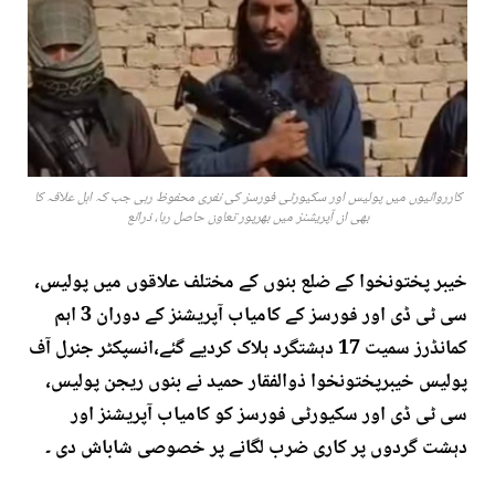
کارروائیوں میں پولیس اور سکیورٹی فورسز کی نفری محفوظ رہی جب کہ اہل علاقہ کا
بھی ان آپریشنز میں بھرپور تعاون حاصل رہا، ذرائع
خیبر پختونخوا کے ضلع بنوں کے مختلف علاقوں میں پولیس،
سی ٹی ڈی اور فورسز کے کامیاب آپریشنز کے دوران 3 اہم
کمانڈرز سمیت 17 دہشتگرد ہلاک کردیے گئے،انسپکٹر جنرل آف
پولیس خیبرپختونخوا ذوالفقار حمید نے بنوں ریجن پولیس،
سی ٹی ڈی اور سکیورٹی فورسز کو کامیاب آپریشنز اور
دہشت گردوں پر کاری ضرب لگانے پر خصوصی شاباش دی ۔