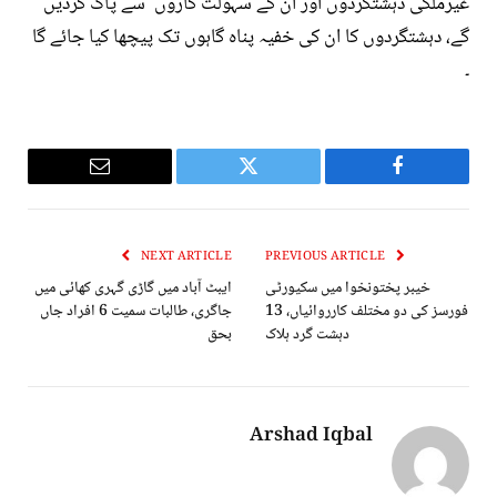
غیرملکی دہشتگردوں اور ان کے سہولت کاروں سے پاک کردیں
گے، دہشتگردوں کا ان کی خفیہ پناہ گاہوں تک پیچھا کیا جائے گا
۔
Email
Twitter
Facebook
NEXT ARTICLE
PREVIOUS ARTICLE
خیبر پختونخوا میں سکیورٹی
ایبٹ آباد میں گاڑی گہری کھائی میں
فورسز کی دو مختلف کارروائیاں، 13
جاگری، طالبات سمیت 6 افراد جاں
دہشت گرد ہلاک
بحق
Arshad Iqbal