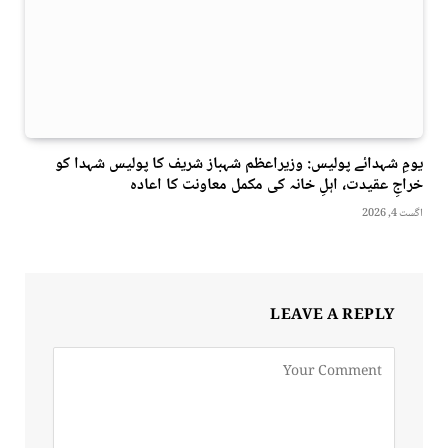
یومِ شہدائے پولیس: وزیراعظم شہباز شریف کا پولیس شہدا کو
خراجِ عقیدت، اہلِ خانہ کی مکمل معاونت کا اعادہ
اگست 4, 2026
LEAVE A REPLY