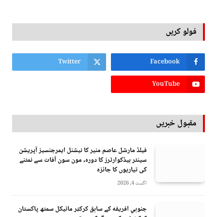
فولو کریں
Twitter
Facebook
YouTube
مقبول خبریں
فیلڈ مارشل عاصم منیر کا نیشنل ایمرجنسیز آپریشن
سینٹر ہیڈکوارٹرز کا دورہ، مون سون آفات سے نمٹنے
کی تیاریوں کا جائزہ
اگست 4, 2026
جنوبي افريقه کے سابق کرکټر مائیکل سمتھ پاکستان