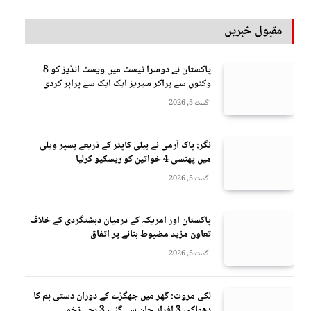
مقبول خبریں
پاکستان نے دوسرا ٹیسٹ میں ویسٹ انڈیز کو 8
وکٹوں سے ہراکر سیریز ایک ایک سے برابر کردی
اگست 5, 2026
نگر: پاک آرمی نے ہیلی کاپٹر کے ذریعے ہسپر ویلی
میں پھنسی 4 خواتین کو ریسکیو کرلیا
اگست 5, 2026
پاکستان اور امریکہ کے درمیان دہشتگردی کے خلاف
تعاون مزید مضبوط بنانے پر اتفاق
اگست 5, 2026
لکی مروت: گھر میں جھگڑے کے دوران دستی بم کا
دھماکہ، 3 افراد جان سے گئے، 3 بچے زخمی