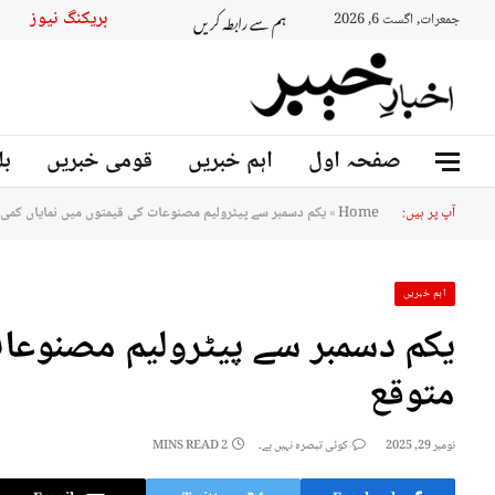
ہم سے رابطہ کریں
بریکنگ نیوز
جمعرات, اگست 6, 2026
صفحہ اول
اہم خبریں
قومی خبریں
بل
آپ پر ہیں:
Home
»
یکم دسمبر سے پیٹرولیم مصنوعات کی قیمتوں میں نمایاں کمی 
اہم خبریں
یکم دسمبر سے پیٹرولیم مصنوعات
متوقع
نومبر 29, 2025
کوئی تبصرہ نہیں ہے۔
2 MINS READ