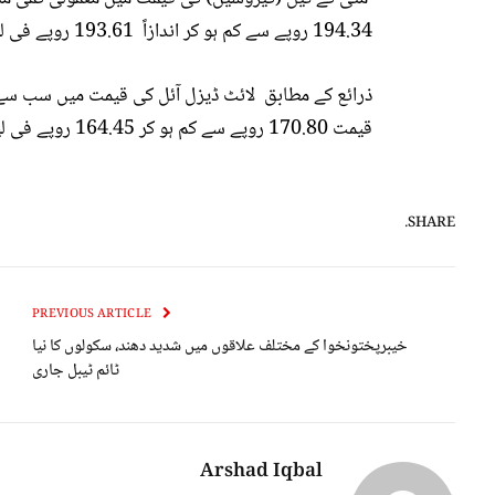
194.34 روپے سے کم ہو کر اندازاً 193.61 روپے فی لیٹر ہو سکتی ہے ۔
قیمت 170.80 روپے سے کم ہو کر 164.45 روپے فی لیٹر ہو جائے گی ۔
SHARE.
PREVIOUS ARTICLE
خیبرپختونخوا کے مختلف علاقوں میں شدید دھند، سکولوں کا نیا
ٹائم ٹیبل جاری
Arshad Iqbal