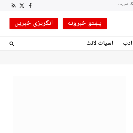
نگر: پاک آرمی نے ہیلی کاپٹر کے ذریعے ہسپر ویلی میں پھنسی 4 خواتین کو ریسکیو کرلیا
RSS
Facebook
X
(Twitter)
پښتو خبرونه
انگریزی خبریں
ادب
اسپاٹ لائٹ