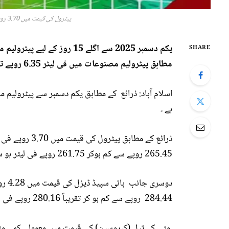
پیٹرول کی قیمت میں 3.70 روپے فی لیٹر کمی کا امکان ہے، ذرائع
یکم دسمبر 2025 سے اگلے 15 رو
SHARE
مطابق پیٹرولیم مصنوعات میں فی لیٹر 6.35 روپے تک کمی کا امکان ظاہر کیا جا رہا ہے ۔
ہے ۔
ذرائع کے مطابق
265.45 روپے سے کم ہوکر 261.75 روپے فی لیٹر ہو سکتی ہے ۔
دوسر
284.44 روپے سے کم ہو کر تقریباً 280.16 روپے فی لیٹر ہوسکتی ہے ۔