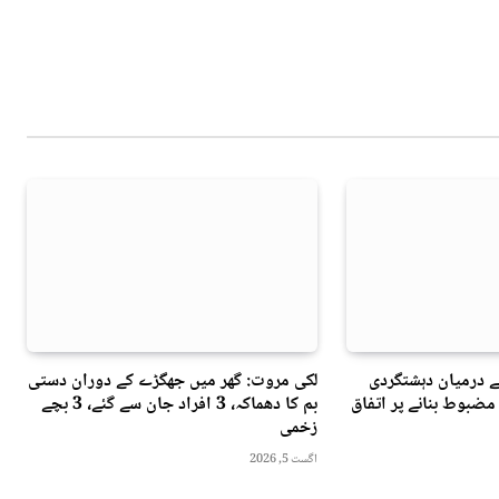
ے درمیان دہشتگردی
لکی مروت: گھر میں جھگڑے کے دوران دستی
مضبوط بنانے پر اتفاق
بم کا دھماکہ، 3 افراد جان سے گئے، 3 بچے
زخمی
اگست 5, 2026