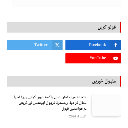
فولو کریں
Twitter
Facebook
YouTube
مقبول خبریں
متحدہ عرب امارات نے پاکستانیوں کیلئے ویزا اجرا
بحال کر دیا، رجسٹرڈ ٹریول ایجنٹس کے ذریعے
درخواستیں قبول
اگست 4, 2026