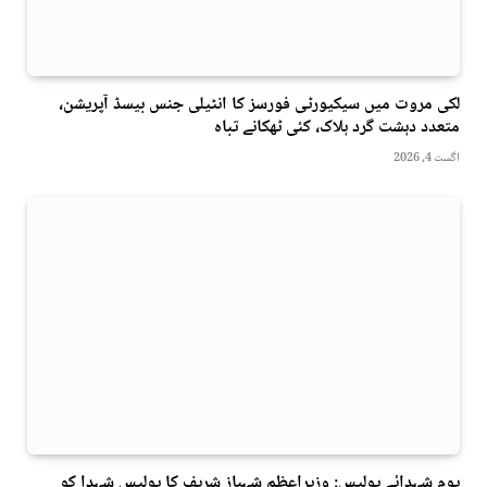
لکی مروت میں سیکیورٹی فورسز کا انٹیلی جنس بیسڈ آپریشن،
متعدد دہشت گرد ہلاک، کئی ٹھکانے تباہ
اگست 4, 2026
یومِ شہدائے پولیس: وزیراعظم شہباز شریف کا پولیس شہدا کو