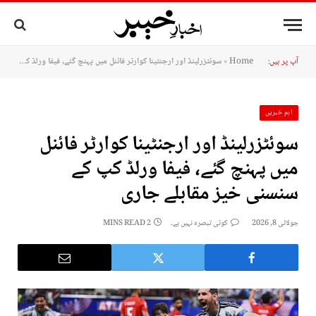
آپ پر ہیں:
Home
»
سوئٹزرلینڈ اور ارجنٹینا کوارٹر فائنل میں پہنچ گئے، فیفا ورلڈ کپ کے سنسنی خیز مقابلے جاری
اہم خبریں
سوئٹزرلینڈ اور ارجنٹینا کوارٹر فائنل
میں پہنچ گئے، فیفا ورلڈ کپ کے
سنسنی خیز مقابلے جاری
جولائی 8, 2026
کوئی تبصرہ نہیں ہے۔
2 MINS READ