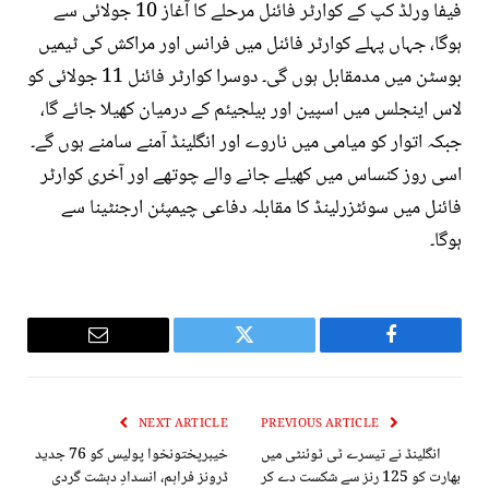
فیفا ورلڈ کپ کے کوارٹر فائنل مرحلے کا آغاز 10 جولائی سے
ہوگا، جہاں پہلے کوارٹر فائنل میں فرانس اور مراکش کی ٹیمیں
بوسٹن میں مدمقابل ہوں گی۔ دوسرا کوارٹر فائنل 11 جولائی کو
لاس اینجلس میں اسپین اور بیلجیئم کے درمیان کھیلا جائے گا،
جبکہ اتوار کو میامی میں ناروے اور انگلینڈ آمنے سامنے ہوں گے۔
اسی روز کنساس میں کھیلے جانے والے چوتھے اور آخری کوارٹر
فائنل میں سوئٹزرلینڈ کا مقابلہ دفاعی چیمپئن ارجنٹینا سے
ہوگا۔
Email
Twitter
Facebook
NEXT ARTICLE
PREVIOUS ARTICLE
انگلینڈ نے تیسرے ٹی ٹوئنٹی میں
خیبرپختونخوا پولیس کو 76 جدید
بھارت کو 125 رنز سے شکست دے کر
ڈرونز فراہم، انسدادِ دہشت گردی