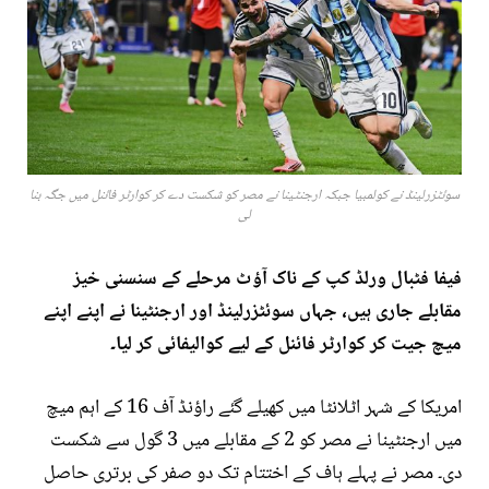
سوئٹزرلینڈ نے کولمبیا جبکہ ارجنٹینا نے مصر کو شکست دے کر کوارٹر فائنل میں جگہ بنا
لی
فیفا فٹبال ورلڈ کپ کے ناک آؤٹ مرحلے کے سنسنی خیز
مقابلے جاری ہیں، جہاں سوئٹزرلینڈ اور ارجنٹینا نے اپنے اپنے
میچ جیت کر کوارٹر فائنل کے لیے کوالیفائی کر لیا۔
امریکا کے شہر اٹلانٹا میں کھیلے گئے راؤنڈ آف 16 کے اہم میچ
میں ارجنٹینا نے مصر کو 2 کے مقابلے میں 3 گول سے شکست
دی۔ مصر نے پہلے ہاف کے اختتام تک دو صفر کی برتری حاصل