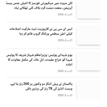
لکی مروت میں سیکیورٹی فورسز کا انٹیلی جنس بیسڈ
آپریشن، متعدد دہشت گرد ہلاک، کئی ٹھکانے تباہ
اگست 4, 2026
ایس ای سی پی نے کارپوریٹ ڈیٹ مارکیٹ اصلاحات
کیلئے اعلیٰ سطحی ورکنگ گروپ قائم کر دیا
اگست 4, 2026
یومِ شہدائے پولیس: وزیراعظم شہباز شریف کا پولیس
شہدا کو خراجِ عقیدت، اہلِ خانہ کی مکمل معاونت کا
اعادہ
اگست 4, 2026
پاکستان نے پہلی اننگز دو وکٹوں پر 266 رنز بنا لیے،
ویسٹ انڈیز کی 78 رنز کی برتری باقی
اگست 4, 2026