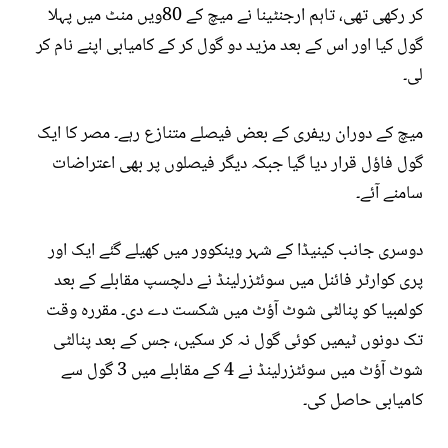
کر رکھی تھی، تاہم ارجنٹینا نے میچ کے 80ویں منٹ میں پہلا
گول کیا اور اس کے بعد مزید دو گول کر کے کامیابی اپنے نام کر
لی۔
میچ کے دوران ریفری کے بعض فیصلے متنازع رہے۔ مصر کا ایک
گول فاؤل قرار دیا گیا جبکہ دیگر فیصلوں پر بھی اعتراضات
سامنے آئے۔
دوسری جانب کینیڈا کے شہر وینکوور میں کھیلے گئے ایک اور
پری کوارٹر فائنل میں سوئٹزرلینڈ نے دلچسپ مقابلے کے بعد
کولمبیا کو پنالٹی شوٹ آؤٹ میں شکست دے دی۔ مقررہ وقت
تک دونوں ٹیمیں کوئی گول نہ کر سکیں، جس کے بعد پنالٹی
شوٹ آؤٹ میں سوئٹزرلینڈ نے 4 کے مقابلے میں 3 گول سے
کامیابی حاصل کی۔