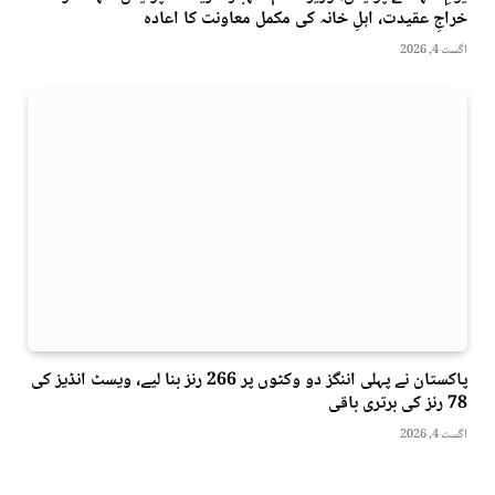
خراجِ عقیدت، اہلِ خانہ کی مکمل معاونت کا اعادہ
اگست 4, 2026
پاکستان نے پہلی اننگز دو وکٹوں پر 266 رنز بنا لیے، ویسٹ انڈیز کی
78 رنز کی برتری باقی
اگست 4, 2026