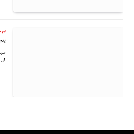
اہم خ
پنج
سپیک
کے 