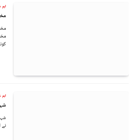
اہم خ
مخص
مخص
مخص
کون
اہم خ
شہب
شہب
نے 