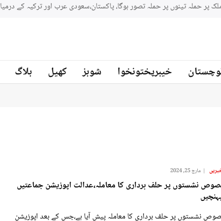
وچستان
خیبرپختونخوا
شوبز
کھیل
بلاگ
بریں
مارچ 25, 2024
وص نشستوں پر حلف برداری کا معاملہ،عدالت اپوزیشن جماعتیں
ہنچیں
وص نشستوں پر حلف برداری کا معاملہ پیش آیا ہے،جس کے بعد اپوزیشن