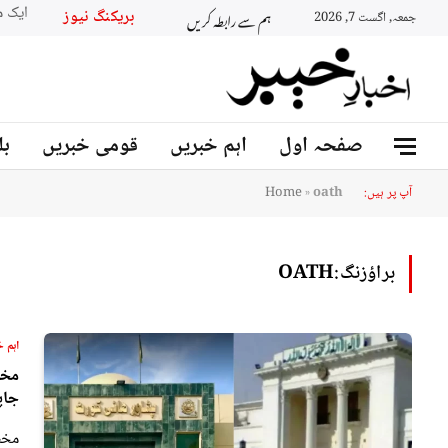
ہم سے رابطہ کریں
بریکنگ نیوز
جمعہ, اگست 7, 2026
صفحہ اول
اہم خبریں
قومی خبریں
بل
آپ پر ہیں:
oath
»
Home
براؤزنگ:
OATH
اہم خ
مخص
جاپ
مخص