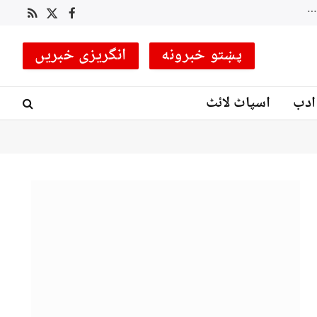
پاکستان کے خلاف پہلے 2 ٹیسٹ میچز کے لیے انگلینڈ نے 16 رکنی اسکواڈ کا اعلان کر دیا
RSS
Facebook
X
(Twitter)
پښتو خبرونه
انگریزی خبریں
ادب
اسپاٹ لائٹ