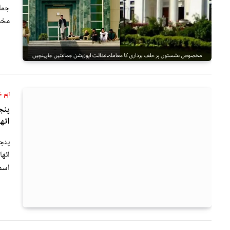
جما
مخص
اہم خ
پنج
اٹھا
پنج
اٹھا
اسم