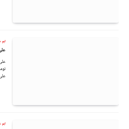
اہم خ
علی
علی 
نومن
علی
اہم خ