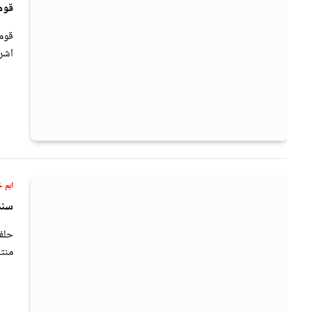
قوم
قومی
اشر
اہم خ
سند
منتخ