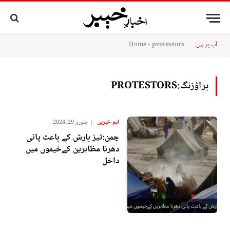
آپ پر ہیں:
protestors
»
Home
براؤزنگ:
PROTESTORS
اہم خبریں
جنوری 29, 2024
چمن:تیز بارش کے باعث پانی
دھرنا مظاہرین کےخیموں میں
داخل