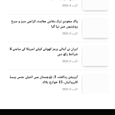
اگست 9, 2026
پاک سعودی ترک دفاعی معاہدہ، کراچی سبز و سرخ
روشنیوں میں نہا گیا
اگست 9, 2026
ایران نے آبنائے ہرمز کھولنے کیلئے امریکا کے سامنے 6
شرائط رکھ دیں
اگست 9, 2026
آپریشن ردالفتنہ 3: بلوچستان میں انٹیلی جنس بیسڈ
کارروائیاں، 15 خوارج ہلاک
اگست 9, 2026