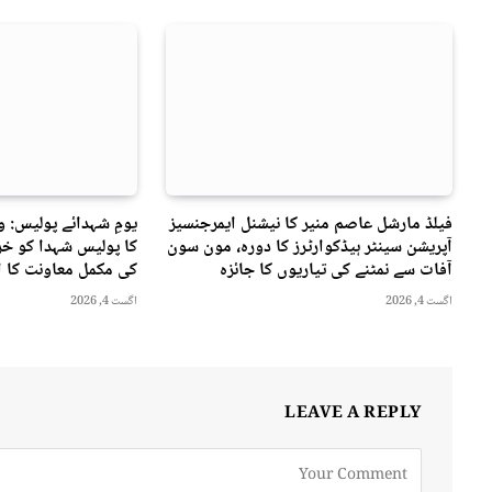
فیلڈ مارشل عاصم منیر کا نیشنل ایمرجنسیز
یومِ شہدائے پولیس: 
آپریشن سینٹر ہیڈکوارٹرز کا دورہ، مون سون
کا پولیس شہدا کو خرا
آفات سے نمٹنے کی تیاریوں کا جائزہ
کی مکمل معاونت کا ا
اگست 4, 2026
اگست 4, 2026
LEAVE A REPLY