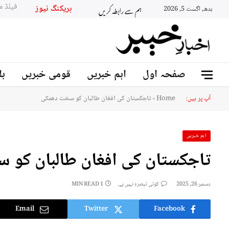
ہم سے رابطہ کریں
بریکنگ نیو
بدھ, اگست 5, 2026
صفحہ اول
اہم خبریں
قومی خبریں
بل
آپ پر ہیں:
Home
»
تاجکستان کی افغان طالبان کو سخت دھمکی
اہم خبریں
تاجکستان کی افغان طالبان کو 
دسمبر 26, 2025
کوئی تبصرہ نہیں ہے۔
1 MIN READ
Email
Twitter
Facebook