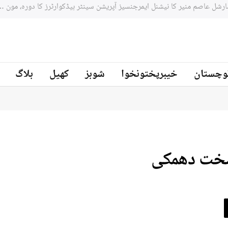
جنوبي افريقه کے سابق کرکټر مائیکل سمتھ پاکستان کرکٹ ٹیم کے بیٹنگ
ز
وچستان
خیبرپختونخوا
شوبز
کھیل
بلاگ
سخت دھمکی