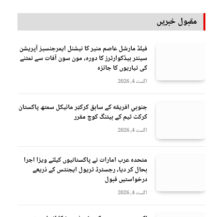
مقبول خبریں
فیلڈ مارشل عاصم منیر کا نیشنل ایمرجنسیز آپریشن
سینٹر ہیڈکوارٹرز کا دورہ، مون سون آفات سے نمٹنے
کی تیاریوں کا جائزہ
اگست 4, 2026
جنوبي افريقه کے سابق کرکټر مائیکل سمتھ پاکستان
کرکٹ ٹیم کے بیٹنگ کوچ مقرر
اگست 4, 2026
متحدہ عرب امارات نے پاکستانیوں کیلئے ویزا اجرا
بحال کر دیا، رجسٹرڈ ٹریول ایجنٹس کے ذریعے
درخواستیں قبول
اگست 4, 2026