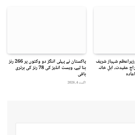
وزیراعظم شہباز شریف
پاکستان نے پہلی اننگز دو وکٹوں پر 266 رنز
جِ عقیدت، اہلِ خانہ
بنا لیے، ویسٹ انڈیز کی 78 رنز کی برتری
عادہ
باقی
اگست 4, 2026