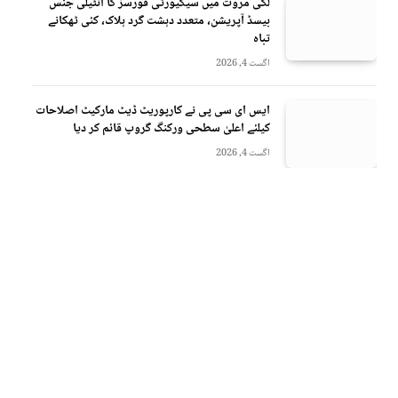
لکی مروت میں سیکیورٹی فورسز کا انٹیلی جنس
بیسڈ آپریشن، متعدد دہشت گرد ہلاک، کئی ٹھکانے
تباہ
اگست 4, 2026
ایس ای سی پی نے کارپوریٹ ڈیٹ مارکیٹ اصلاحات
کیلئے اعلیٰ سطحی ورکنگ گروپ قائم کر دیا
اگست 4, 2026
We