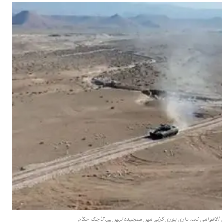
 الاقوامی ذمہ داری پوری کرنے میں سنجیدہ نہیں ہے، تاجک حکام