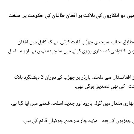
ں دو اہلکاروں کی ہلاکت پر افغان طالبان کی حکومت پر سخت
ابق حالیہ سرحدی جھڑپ ثابت کرتی ہے کہ کابل میں افغان
ن الاقوامی ذمہ داری پوری کرنے میں سنجیدہ نہیں ہے۔ اور مسلسل
تاجکستان کی مطبوعاتی اداروں کے مطابق بدھ کے روز افغانستان سے ملحقہ بارڈر پر جھڑپ کے دوران 3 دہشتگرد ہلاک
اکت کی بھی تصدیق ہوگی تھی۔
ی مقدار میں گولہ بارود اور جدید اسلحہ قبضے میں لیا گیا ہے۔
 جھڑپوں کے بعد مزید چار سرحدی چوکیاں قائم کی ہیں۔