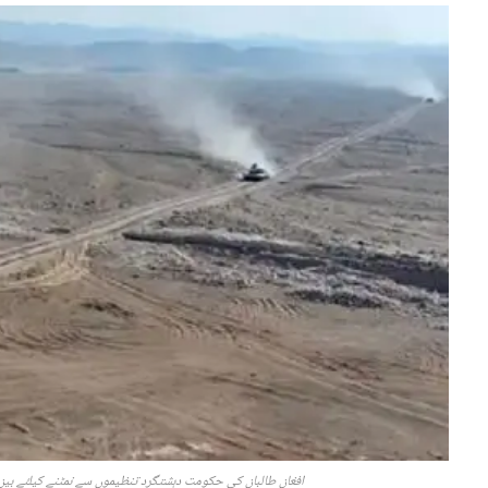
افغان طالبان کی حکومت دہشتگرد تنظیموں سے نمٹنے کیلئے بین