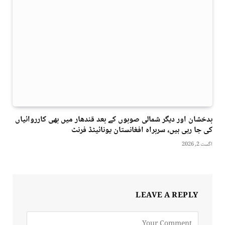
بدخشان اور دیگر شمالی صوبوں کے بعد قندھار میں بھی کارروائیاں
کی جا رہی ہیں، سربراہ افغانستان یونائیٹڈ فرنٹ
اگست 2, 2026
LEAVE A REPLY