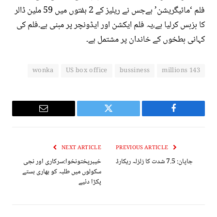
فلم ‘مائیگریشن’ ہےجس نے ریلیز کے 2 ہفتوں میں 59 ملین ڈالر
کا بزبس کرلیا ہے،یہ فلم ایکشن اور ایڈونچر پر مبنی ہے۔فلم کی
کہانی بطخوں کے خاندان پر مشتمل ہے۔
wonka
US box office
bussiness
143 millions
Email
Twitter
Facebook
NEXT ARTICLE
PREVIOUS ARTICLE
جاپان: 7.5 شدت کا زلزلہ ریکارڈ
خیبرپختونخوا:سرکاری اور نجی
سکولوں میں طلبہ کو بھاری بستے
پکڑا دئیے