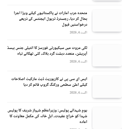
متحدہ عرب امارات نے پاکستانیوں کیلئے ویزا اجرا
بحال کر دیا، رجسٹرڈ ٹریول ایجنٹس کے ذریعے
درخواستیں قبول
اگست 4, 2026
لکی مروت میں سیکیورٹی فورسز کا انٹیلی جنس بیسڈ
آپریشن، متعدد دہشت گرد ہلاک، کئی ٹھکانے تباہ
اگست 4, 2026
ایس ای سی پی نے کارپوریٹ ڈیٹ مارکیٹ اصلاحات
کیلئے اعلیٰ سطحی ورکنگ گروپ قائم کر دیا
اگست 4, 2026
یومِ شہدائے پولیس: وزیراعظم شہباز شریف کا پولیس
شہدا کو خراجِ عقیدت، اہلِ خانہ کی مکمل معاونت کا
اعادہ