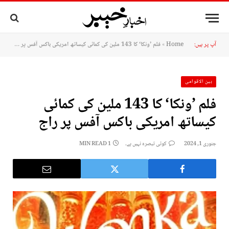
آپ پر ہیں:
Home
»
فلم ’ونکا‘ کا 143 ملین کی کمائی کیساتھ امریکی باکس آفس پر راج
بین الاقوامی
فلم ’ونکا‘ کا 143 ملین کی کمائی
کیساتھ امریکی باکس آفس پر راج
جنوری 1, 2024
کوئی تبصرہ نہیں ہے۔
1 MIN READ