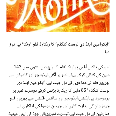
‘ایکوامین اینڈ دی لوسٹ کنگڈم’ کا ریکارڈ فلم ’ونکا‘ نے
توڑ
دیا
امریکی باکس آفس پر’ونکا’فلم کا راج،تین ہفتوں میں 143
ملین کی کمائی کرکے پہلے نمبر پر آگئی۔ایڈونچر اور کامیڈی سے
بھرپور فلم نے مداحوں کے دل جیت لیے۔’ایکوامین اینڈ دی
لوسٹ کنگڈم’ 85 ملین کا ریکارڈ بزنس کرکے دوسرے نمبر پر
پرموجود ہے،ایکشن،ایڈونچر اور سائنس فکشن سے بھرپور فلم
جیمز وان کی ہدایت کاری اور جیسن موموا کی اداکاری نے
صارفین کے دل جیت لیے۔تیسرے نمبرپرہالی ووڈ کی اینی میٹیڈ