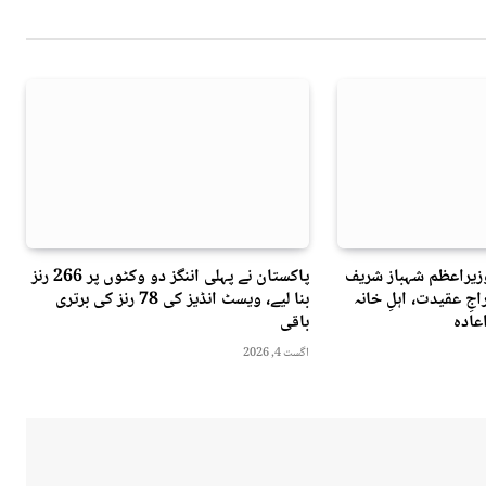
وزیراعظم شہباز شریف
پاکستان نے پہلی اننگز دو وکٹوں پر 266 رنز
جِ عقیدت، اہلِ خانہ
بنا لیے، ویسٹ انڈیز کی 78 رنز کی برتری
عادہ
باقی
اگست 4, 2026