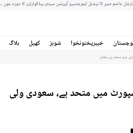
جنوبي افريقه کے سابق کرکټر مائیکل سمتھ پاکستان کرکٹ ٹیم کے بیٹنگ
ز
وچستان
خیبرپختونخوا
شوبز
کھیل
بلاگ
لی عہد محمد بن سلمان
سپورٹ میں متحد ہے، سعودی ولی