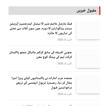
مقبول خبریں
فیلڈ مارشل عاصم منیر کا نیشنل ایمرجنسیز آپریشن
سینٹر ہیڈکوارٹرز کا دورہ، مون سون آفات سے نمٹنے
کی تیاریوں کا جائزہ
اگست 4, 2026
جنوبي افريقه کے سابق کرکټر مائیکل سمتھ پاکستان
کرکٹ ٹیم کے بیٹنگ کوچ مقرر
اگست 4, 2026
متحدہ عرب امارات نے پاکستانیوں کیلئے ویزا اجرا
بحال کر دیا، رجسٹرڈ ٹریول ایجنٹس کے ذریعے
درخواستیں قبول
اگست 4, 2026