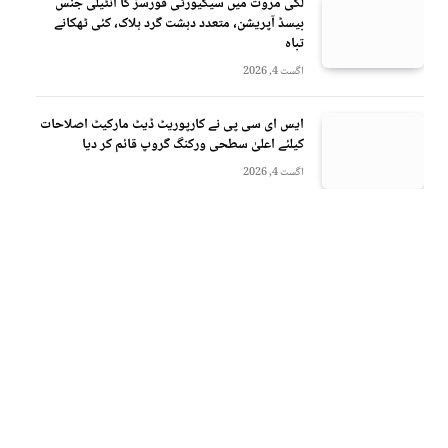
لکی مروت میں سیکیورٹی فورسز کا انٹیلی جنس
بیسڈ آپریشن، متعدد دہشت گرد ہلاک، کئی ٹھکانے
تباہ
اگست 4, 2026
ایس ای سی پی نے کارپوریٹ ڈیٹ مارکیٹ اصلاحات
کیلئے اعلیٰ سطحی ورکنگ گروپ قائم کر دیا
اگست 4, 2026