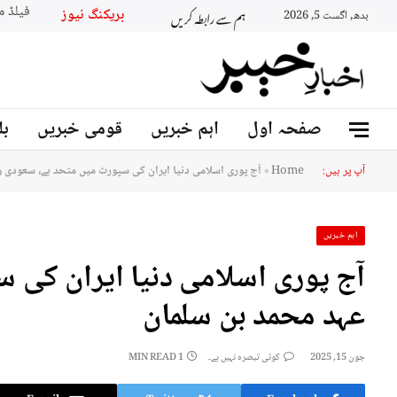
ہم سے رابطہ کریں
بریکنگ نیو
بدھ, اگست 5, 2026
صفحہ اول
اہم خبریں
قومی خبریں
بل
آپ پر ہیں:
Home
»
آج پوری اسلامی دنیا ایران کی سپورٹ میں متحد ہے، سعودی و
اہم خبریں
آج پوری اسلامی دنیا ایران کی 
عہد محمد بن سلمان
جون 15, 2025
کوئی تبصرہ نہیں ہے۔
1 MIN READ