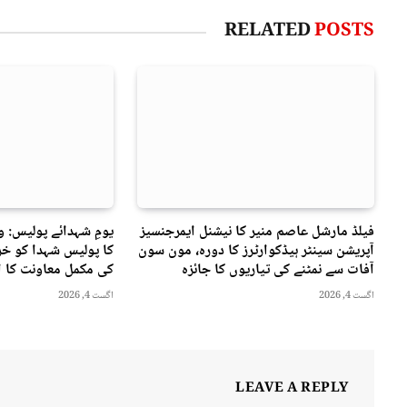
RELATED
POSTS
فیلڈ مارشل عاصم منیر کا نیشنل ایمرجنسیز
یومِ شہدائے پولیس: 
آپریشن سینٹر ہیڈکوارٹرز کا دورہ، مون سون
کا پولیس شہدا کو خرا
آفات سے نمٹنے کی تیاریوں کا جائزہ
کی مکمل معاونت کا ا
اگست 4, 2026
اگست 4, 2026
LEAVE A REPLY