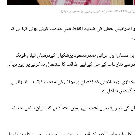
یے طاقت کااستعمال نہ کرنے پر زور دیا ،سعودی میڈیا
اسرائیلی حملے کی شدید الفاظ میں مذمت کرتے ہوئے کہا ہے کہ
۔
 بن سلمان اور ایرانی صدرمسعود پزشکیان کےدرمیان ٹیلی فونک
رسے تنازعات کے حل کے لیے طاقت کااستعمال نہ کرنے پر زور دیا ۔
تاری اورسلامتی کو نقصان پہنچانے کی مذمت کرتا ہے، اسرائیلی
جنگ میں شامل ہو ۔
ان کی سپورٹ میں متحد ہے، ہمیں اعتماد ہے کہ ایران دانش مندانہ
کاہدف حاصل کرنےکےقریب پہنچنے پر اسرائیل اسے ناکام بناتا رہا،