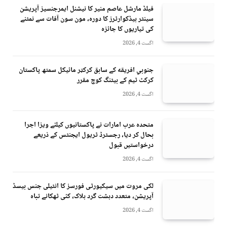
فیلڈ مارشل عاصم منیر کا نیشنل ایمرجنسیز آپریشن
سینٹر ہیڈکوارٹرز کا دورہ، مون سون آفات سے نمٹنے
کی تیاریوں کا جائزہ
اگست 4, 2026
جنوبي افريقه کے سابق کرکټر مائیکل سمتھ پاکستان
کرکٹ ٹیم کے بیٹنگ کوچ مقرر
اگست 4, 2026
متحدہ عرب امارات نے پاکستانیوں کیلئے ویزا اجرا
بحال کر دیا، رجسٹرڈ ٹریول ایجنٹس کے ذریعے
درخواستیں قبول
اگست 4, 2026
لکی مروت میں سیکیورٹی فورسز کا انٹیلی جنس بیسڈ
آپریشن، متعدد دہشت گرد ہلاک، کئی ٹھکانے تباہ
اگست 4, 2026