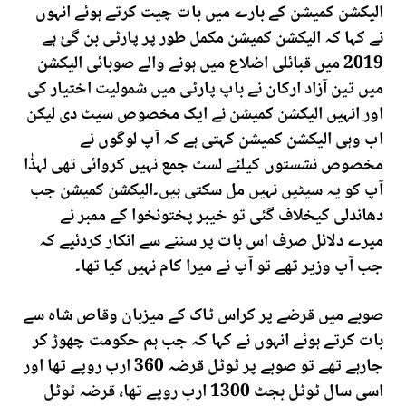
الیکشن کمیشن کے بارے میں بات چیت کرتے ہوئے انہوں
نے کہا کہ الیکشن کمیشن مکمل طور پر پارٹی بن گئ ہے
2019 میں قبائلی اضلاع میں ہونے والے صوبائی الیکشن
میں تین آزاد ارکان نے باپ پارٹی میں شمولیت اختیار کی
اور انہیں الیکشن کمیشن نے ایک مخصوص سیٹ دی لیکن
اب وہی الیکشن کمیشن کہتی ہے کہ آپ لوگوں نے
مخصوص نشستوں کیلئے لسٹ جمع نہیں کروائی تھی لہذٰا
آپ کو یہ سیٹیں نہیں مل سکتی ہیں۔الیکشن کمیشن جب
دھاندلی کیخلاف گئی تو خیبر پختونخوا کے ممبر نے
میرے دلائل صرف اس بات پر سننے سے انکار کردئیے کہ
جب آپ وزیر تھے تو آپ نے میرا کام نہیں کیا تھا۔
صوبے میں قرضے پر کراس ٹاک کے میزبان وقاص شاہ سے
بات کرتے ہوئے انہوں نے کہا کہ جب ہم حکومت چھوڑ کر
جارہے تھے تو صوبے پر ٹوٹل قرضہ 360 ارب روپے تھا اور
اسی سال ٹوٹل بجٹ 1300 ارب روپے تھا، قرضہ ٹوٹل