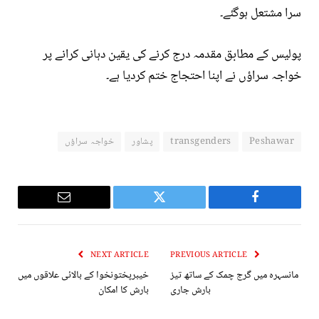
سرا مشتعل ہوگئے۔
پولیس کے مطابق مقدمہ درج کرنے کی یقین دہانی کرانے پر
خواجہ سراؤں نے اپنا احتجاج ختم کردیا ہے۔
Peshawar
transgenders
پشاور
خواجہ سراﺅں
Email
Twitter
Facebook
NEXT ARTICLE
PREVIOUS ARTICLE
مانسہرہ میں گرج چمک کے ساتھ تیز
خیبرپختونخوا کے بالائی علاقوں میں
بارش جاری
بارش کا امکان