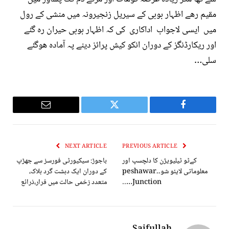
مقیم رھے اظہار بوبی کے سیریل زنجیرونہ میں منشی کے رول
میں ایسی لاجواب اداکاری کی کہ اظہار بوبی حیران رہ گئے
اور ریکارڈنگز کے دوران انکو کیش پرائز دینے پہ آمادہ ھوگئے
سلی…
Email
Twitter
Facebook
NEXT ARTICLE
PREVIOUS ARTICLE
کےٹو ٹیلیویژن کا دلچسپ اور
باجوڑ: سیکیورٹی فورسز سے جھڑپ
معلوماتی لایئو شو۔۔peshawar
کے دوران ایک دہشت گرد ہلاک،
Junction…..
متعدد زخمی حالت میں فرار،ذرائع