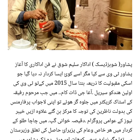
پشاور( شوبزڈیسک ) اداکار سلیم شوق نے فن اداکاری کا آغاز
پشاور ٹی وی سے کیا مگر اسے کوئ ایسا کردار نہ دیا گیا جو
اسکی مقبولیت کا ذریعہ بنتا سال 2015 میں کےٹو ٹی وی کی
اولین ھندکو سیریل ۔آغا جی ڈاٹ کام۔۔ میں جب مرحوم رفیقہ
کے اسٹاک کریکٹر میں جلوہ گر ھوئے تو اپنی لاجواب پرفارمنس
کی بدولت ناظرین کی توجہ کا مرکز بن گئے علاوہ ازیں خیبر
نیوز کے عوامی پروگرام ۔دقیصہ خوانی گپ۔ میں چاچا طلو کے
کردار میں ھر خاص وعام کی پزیرائ حاصل کی تعلق وزیرستان
سے تھا مگر زیادہ عرصہ کوھاٹ اور مرتے دم تک پشاور میں