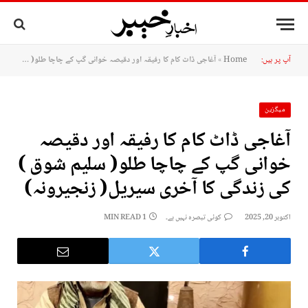
آپ پر ہیں:
Home
»
آغاجی ڈاٹ کام کا رفیقہ اور دقیصہ خوانی گپ کے چاچا طلو( سلیم شوق ) کی زندگی کا آخری سیریل( زنجیرونہ)
میگزین
آغاجی ڈاٹ کام کا رفیقہ اور دقیصہ
خوانی گپ کے چاچا طلو( سلیم شوق )
کی زندگی کا آخری سیریل( زنجیرونہ)
اکتوبر 20, 2025
کوئی تبصرہ نہیں ہے۔
1 MIN READ