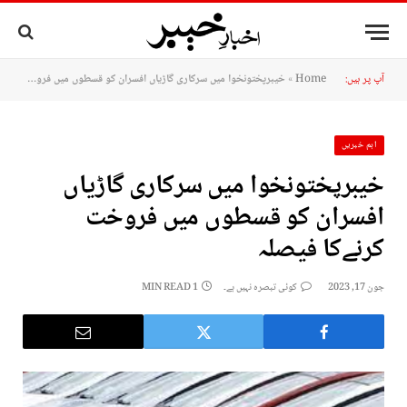
آپ پر ہیں:
Home
»
خیبرپختونخوا میں سرکاری گاڑیاں افسران کو قسطوں میں فروخت کرنےکا فیصلہ
اہم خبریں
خیبرپختونخوا میں سرکاری گاڑیاں
افسران کو قسطوں میں فروخت
کرنےکا فیصلہ
جون 17, 2023
کوئی تبصرہ نہیں ہے۔
1 MIN READ