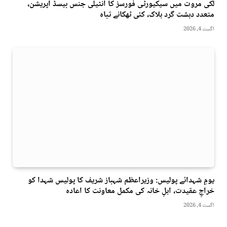
لکی مروت میں سیکیورٹی فورسز کا انٹیلی جنس بیسڈ آپریشن،
متعدد دہشت گرد ہلاک، کئی ٹھکانے تباہ
اگست 4, 2026
یومِ شہدائے پولیس: وزیراعظم شہباز شریف کا پولیس شہدا کو
خراجِ عقیدت، اہلِ خانہ کی مکمل معاونت کا اعادہ
اگست 4, 2026