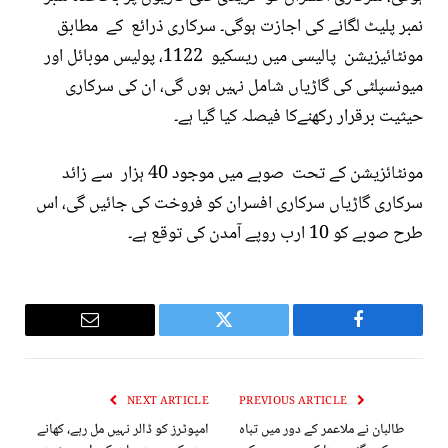
نمبر پلیٹ لگانے کی اجازت ہوگی۔
سرکاری ذرائع کے مطابق
مونٹائیزیشن پالیسی میں ریسکیو 1122، پولیس موبائل اور
میونسپلٹی کی گاڑیاں شامل نہیں ہوں گی، ان کی سرکاری
حیثیت برقرار رکھنےکا فیصلہ کیا گیا ہے۔
مونٹائزیشن کے تحت صوبے میں موجود 40 ہزار سے زائد
سرکاری گاڑیاں سرکاری افسران کو فروخت کی جائیں گی، اس
طرح صوبے کو 10 ارب روپے آمدن کی توقع ہے۔
Email
Twitter
Facebook
NEXT ARTICLE
PREVIOUS ARTICLE
طالبان نے ملاعمر کے دور میں تباہ
امپوٹرز کو ڈالر نہیں مل رہے، کھانے