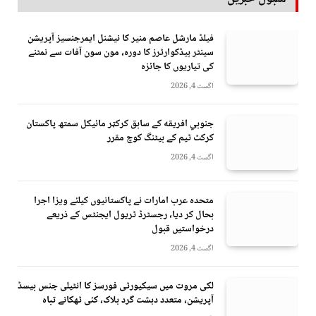
فیلڈ مارشل عاصم منیر کا نیشنل ایمرجنسیز آپریشن
سینٹر ہیڈکوارٹرز کا دورہ، مون سون آفات سے نمٹنے
کی تیاریوں کا جائزہ
اگست 4, 2026
جنوبي افريقه کے سابق کرکټر مائیکل سمتھ پاکستان
کرکٹ ٹیم کے بیٹنگ کوچ مقرر
اگست 4, 2026
متحدہ عرب امارات نے پاکستانیوں کیلئے ویزا اجرا
بحال کر دیا، رجسٹرڈ ٹریول ایجنٹس کے ذریعے
درخواستیں قبول
اگست 4, 2026
لکی مروت میں سیکیورٹی فورسز کا انٹیلی جنس بیسڈ
آپریشن، متعدد دہشت گرد ہلاک، کئی ٹھکانے تباہ