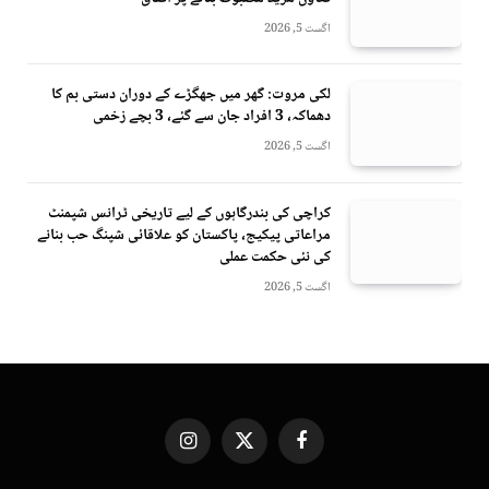
اگست 5, 2026
لکی مروت: گھر میں جھگڑے کے دوران دستی بم کا
دھماکہ، 3 افراد جان سے گئے، 3 بچے زخمی
اگست 5, 2026
کراچی کی بندرگاہوں کے لیے تاریخی ٹرانس شپمنٹ
مراعاتی پیکیج، پاکستان کو علاقائی شپنگ حب بنانے
کی نئی حکمت عملی
اگست 5, 2026
Instagram
X
Facebook
(Twitter)