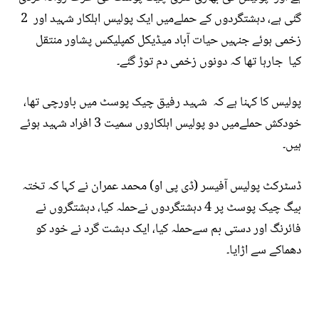
گئی ہے، دہشتگردوں کے حملےمیں ایک پولیس اہلکار شہید اور 2
زخمی ہوئے جنہیں حیات آباد میڈیکل کمپلیکس پشاور منتقل
کیا جارہا تھا کہ دونوں زخمی دم توڑ گئے۔
پولیس کا کہنا ہے کہ شہید رفیق چیک پوسٹ میں باورچی تھا،
خودکش حملےمیں دو پولیس اہلکاروں سمیت 3 افراد شہید ہوئے
ہیں۔
ڈسٹرکٹ پولیس آفیسر (ڈی پی او) محمد عمران نے کہا کہ تختہ
بیگ چیک پوسٹ پر 4 دہشتگردوں نےحملہ کیا، دہشتگروں نے
فائرنگ اور دستی بم سےحملہ کیا، ایک دہشت گرد نے خود کو
دھماکے سے اڑایا۔