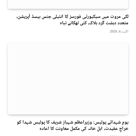
لکی مروت میں سیکیورٹی فورسز کا انٹیلی جنس بیسڈ آپریشن،
متعدد دہشت گرد ہلاک، کئی ٹھکانے تباہ
اگست 4, 2026
یومِ شہدائے پولیس: وزیراعظم شہباز شریف کا پولیس شہدا کو
خراجِ عقیدت، اہلِ خانہ کی مکمل معاونت کا اعادہ