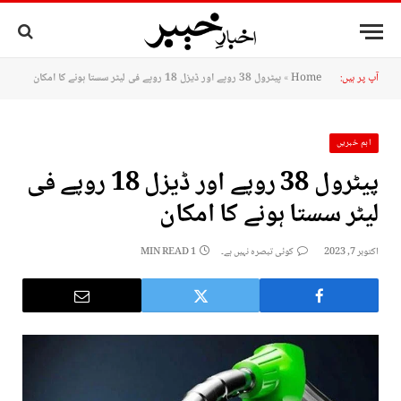
آپ پر ہیں:
Home
»
پیٹرول 38 روپے اور ڈیزل 18 روپے فی لیٹر سستا ہونے کا امکان
اہم خبریں
پیٹرول 38 روپے اور ڈیزل 18 روپے فی
لیٹر سستا ہونے کا امکان
اکتوبر 7, 2023
کوئی تبصرہ نہیں ہے۔
1 MIN READ