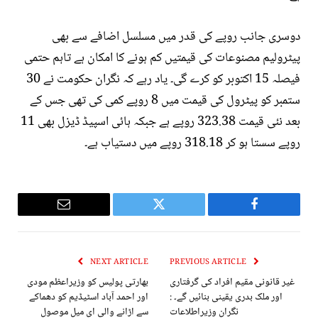
دوسری جانب روپے کی قدر میں مسلسل اضافے سے بھی
پیٹرولیم مصنوعات کی قیمتیں کم ہونے کا امکان ہے تاہم حتمی
فیصلہ 15 اکتوبر کو کرے گی۔ یاد رہے کہ نگران حکومت نے 30
ستمبر کو پیٹرول کی قیمت میں 8 روپے کمی کی تھی جس کے
بعد نئی قیمت 323.38 روپے ہے جبکہ ہائی اسپیڈ ڈیزل بھی 11
روپے سستا ہو کر 318.18 روپے میں دستیاب ہے۔
Email
Twitter
Facebook
NEXT ARTICLE
PREVIOUS ARTICLE
غیر قانونی مقیم افراد کی گرفتاری
بھارتی پولیس کو وزیراعظم مودی
اور ملک بدری یقینی بنائیں گے۔ :
اور احمد آباد اسٹیڈیم کو دھماکے
نگران وزیراطلاعات
سے اڑانے والی ای میل موصول