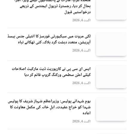
متحدہ عرب امارات نے پاکستانیوں کیلئے ویزا اجرا
بحال کر دیا، رجسٹرڈ ٹریول ایجنٹس کے ذریعے
درخواستیں قبول
اگست 4, 2026
لکی مروت میں سیکیورٹی فورسز کا انٹیلی جنس بیسڈ
آپریشن، متعدد دہشت گرد ہلاک، کئی ٹھکانے تباہ
اگست 4, 2026
ایس ای سی پی نے کارپوریٹ ڈیٹ مارکیٹ اصلاحات
کیلئے اعلیٰ سطحی ورکنگ گروپ قائم کر دیا
اگست 4, 2026
یومِ شہدائے پولیس: وزیراعظم شہباز شریف کا پولیس
شہدا کو خراجِ عقیدت، اہلِ خانہ کی مکمل معاونت کا
اعادہ
اگست 4, 2026