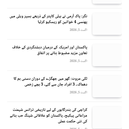
نگر: پاک آرمی نے ہیلی کاپٹر کے ذریعے ہسپر ویلی میں
پھنسی 4 خواتین کو ریسکیو کرلیا
اگست 5, 2026
پاکستان اور امریکہ کے درمیان دہشتگردی کے خلاف
تعاون مزید مضبوط بنانے پر اتفاق
اگست 5, 2026
لکی مروت: گھر میں جھگڑے کے دوران دستی بم کا
دھماکہ، 3 افراد جان سے گئے، 3 بچے زخمی
اگست 5, 2026
کراچی کی بندرگاہوں کے لیے تاریخی ٹرانس شپمنٹ
مراعاتی پیکیج، پاکستان کو علاقائی شپنگ حب بنانے
کی نئی حکمت عملی