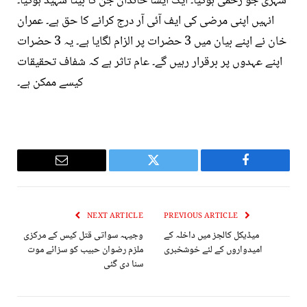
شہری جو زخمی ہوگیا۔ ایک ایسا خاندان جن کا بیٹا شہید ہوگیا۔
انہیں اپنی مرضی کی ایف آئی آر درج کرانے کا حق ہے۔ عمران
خان نے اپنے بیان میں 3 حضرات پر الزام لگایا ہے۔ یہ 3 حضرات
اپنے عہدوں پر برقرار رہیں گے۔ عام تاثر ہے کہ شفاف تحقیقات
کیسے ممکن ہے۔
Email
Twitter
Facebook
NEXT ARTICLE
PREVIOUS ARTICLE
میڈیکل کالجز میں داخلہ کے
وجیہہ سواتی قتل کیس کے مرکزی
امیدواروں کے لئے خوشخبری
ملزم رضوان حبیب کو سزائے موت
سنا دی گئی