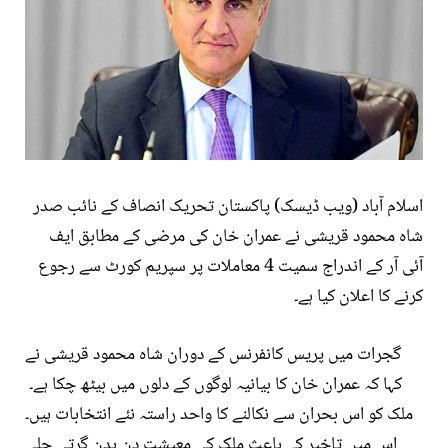
اسلام آباد (ویب ڈیسک) پاکستان تحریک انصاف کے نائب صدر
شاہ محمود قریشی نے عمران خان کی مرضی کے مطابق ایف
آئی آر کے اندراج سمیت 4 معاملات پر سپریم کورٹ سے رجوع
کرنے کا اعلان کیا ہے۔
گجرات میں پریس کانفرنس کے دوران شاہ محمود قریشی نے
کہا کہ عمران خان کا بیانیہ لوگوں کے دلوں میں بیٹھ چکا ہے۔
ملک کو اس بحران سے نکالنے کا واحد راستہ نئے انتخابات ہیں۔
اس میں تاخیر کے باعث ملک کی معیشت دن بدن گرتی چلی