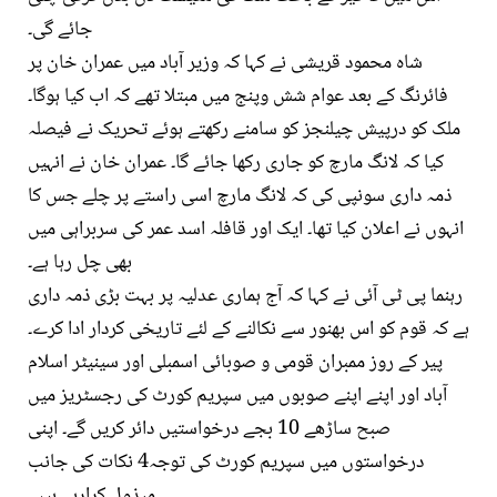
جائے گی۔
شاہ محمود قریشی نے کہا کہ وزیر آباد میں عمران خان پر
فائرنگ کے بعد عوام شش وپنج میں مبتلا تھے کہ اب کیا ہوگا۔
ملک کو درپیش چیلنجز کو سامنے رکھتے ہوئے تحریک نے فیصلہ
کیا کہ لانگ مارچ کو جاری رکھا جائے گا۔ عمران خان نے انہیں
ذمہ داری سونپی کی کہ لانگ مارچ اسی راستے پر چلے جس کا
انہوں نے اعلان کیا تھا۔ ایک اور قافلہ اسد عمر کی سربراہی میں
بھی چل رہا ہے۔
رہنما پی ٹی آئی نے کہا کہ آج ہماری عدلیہ پر بہت بڑی ذمہ داری
ہے کہ قوم کو اس بھنور سے نکالنے کے لئے تاریخی کردار ادا کرے۔
پیر کے روز ممبران قومی و صوبائی اسمبلی اور سینیٹر اسلام
آباد اور اپنے اپنے صوبوں میں سپریم کورٹ کی رجسٹریز میں
صبح ساڑھے 10 بجے درخواستیں دائر کریں گے۔ اپنی
درخواستوں میں سپریم کورٹ کی توجہ4 نکات کی جانب
مبذول کرارہے ہیں۔