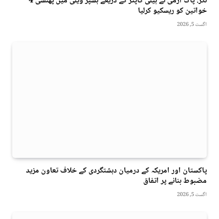
نگر: پاک آرمی نے ہیلی کاپٹر کے ذریعے ہسپر ویلی میں پھنسی 4
خواتین کو ریسکیو کرلیا
اگست 5, 2026
پاکستان اور امریکہ کے درمیان دہشتگردی کے خلاف تعاون مزید
مضبوط بنانے پر اتفاق
اگست 5, 2026