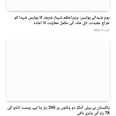
یومِ شہدائے پولیس: وزیراعظم شہباز شریف کا پولیس شہدا کو
خراجِ عقیدت، اہلِ خانہ کی مکمل معاونت کا اعادہ
اگست 4, 2026
پاکستان نے پہلی اننگز دو وکٹوں پر 266 رنز بنا لیے، ویسٹ انڈیز کی
78 رنز کی برتری باقی