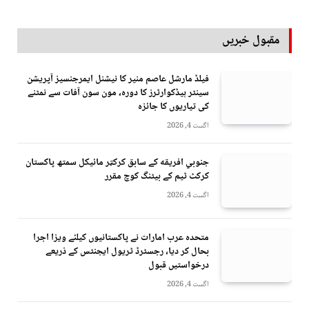
مقبول خبریں
فیلڈ مارشل عاصم منیر کا نیشنل ایمرجنسیز آپریشن
سینٹر ہیڈکوارٹرز کا دورہ، مون سون آفات سے نمٹنے
کی تیاریوں کا جائزہ
اگست 4, 2026
جنوبي افريقه کے سابق کرکټر مائیکل سمتھ پاکستان
کرکٹ ٹیم کے بیٹنگ کوچ مقرر
اگست 4, 2026
متحدہ عرب امارات نے پاکستانیوں کیلئے ویزا اجرا
بحال کر دیا، رجسٹرڈ ٹریول ایجنٹس کے ذریعے
درخواستیں قبول
اگست 4, 2026