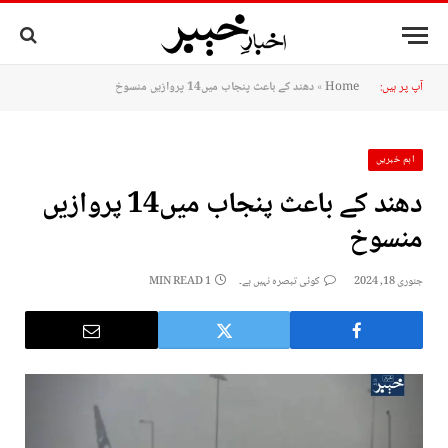
آپ پر ہیں:
Home
»
دھند کے باعث پنجاب میں14 پروازیں منسوخ
اہم خبریں
دھند کے باعث پنجاب میں14 پروازیں
منسوخ
جنوری 18, 2024
کوئی تبصرہ نہیں ہے۔
1 MIN READ