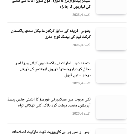
سینٹر ہیڈکوارٹرز کا دورہ، مون سون آفات سے نمٹنے
کی تیاریوں کا جائزہ
اگست 4, 2026
جنوبي افريقه کے سابق کرکټر مائیکل سمتھ پاکستان
کرکٹ ٹیم کے بیٹنگ کوچ مقرر
اگست 4, 2026
متحدہ عرب امارات نے پاکستانیوں کیلئے ویزا اجرا
بحال کر دیا، رجسٹرڈ ٹریول ایجنٹس کے ذریعے
درخواستیں قبول
اگست 4, 2026
لکی مروت میں سیکیورٹی فورسز کا انٹیلی جنس بیسڈ
آپریشن، متعدد دہشت گرد ہلاک، کئی ٹھکانے تباہ
اگست 4, 2026
ایس ای سی پی نے کارپوریٹ ڈیٹ مارکیٹ اصلاحات