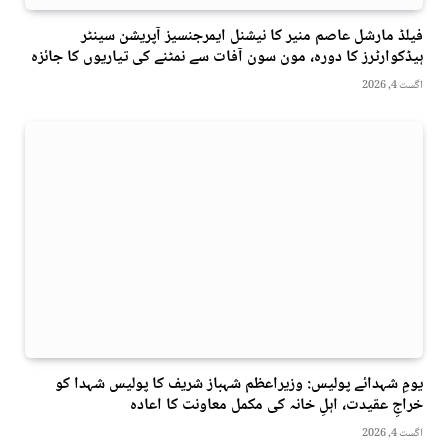
فیلڈ مارشل عاصم منیر کا نیشنل ایمرجنسیز آپریشن سینٹر
ہیڈکوارٹرز کا دورہ، مون سون آفات سے نمٹنے کی تیاریوں کا جائزہ
اگست 4, 2026
یومِ شہدائے پولیس: وزیراعظم شہباز شریف کا پولیس شہدا کو
خراجِ عقیدت، اہلِ خانہ کی مکمل معاونت کا اعادہ
اگست 4, 2026