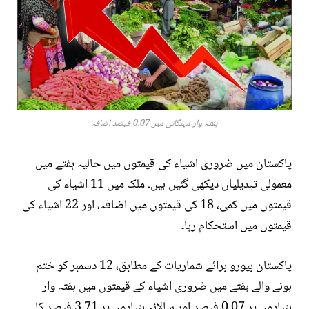
ہفتہ وار مہنگائی میں 0.07 فیصد اضافہ
پاکستان میں ضروری اشیاء کی قیمتوں میں حالیہ ہفتے میں
معمولی تبدیلیاں دیکھی گئیں ہیں۔ ملک میں 11 اشیاء کی
قیمتوں میں کمی، 18 کی قیمتوں میں اضافہ، اور 22 اشیاء کی
قیمتوں میں استحکام رہا۔
پاکستان بیورو برائے شماریات کے مطابق، 12 دسمبر کو ختم
ہونے والے ہفتے میں ضروری اشیاء کے قیمتوں میں ہفتہ وار
بنیادوں پر 0.07 فیصد اور سالانہ بنیادوں پر 3.71 فیصد کا