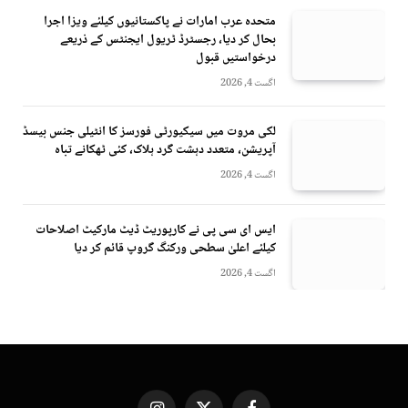
متحدہ عرب امارات نے پاکستانیوں کیلئے ویزا اجرا
بحال کر دیا، رجسٹرڈ ٹریول ایجنٹس کے ذریعے
درخواستیں قبول
اگست 4, 2026
لکی مروت میں سیکیورٹی فورسز کا انٹیلی جنس بیسڈ
آپریشن، متعدد دہشت گرد ہلاک، کئی ٹھکانے تباہ
اگست 4, 2026
ایس ای سی پی نے کارپوریٹ ڈیٹ مارکیٹ اصلاحات
کیلئے اعلیٰ سطحی ورکنگ گروپ قائم کر دیا
اگست 4, 2026