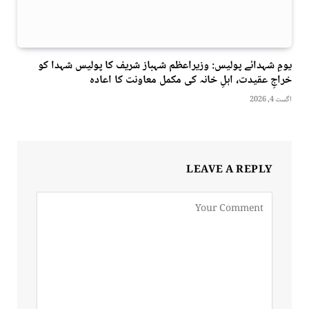
یومِ شہدائے پولیس: وزیراعظم شہباز شریف کا پولیس شہدا کو
خراجِ عقیدت، اہلِ خانہ کی مکمل معاونت کا اعادہ
اگست 4, 2026
LEAVE A REPLY