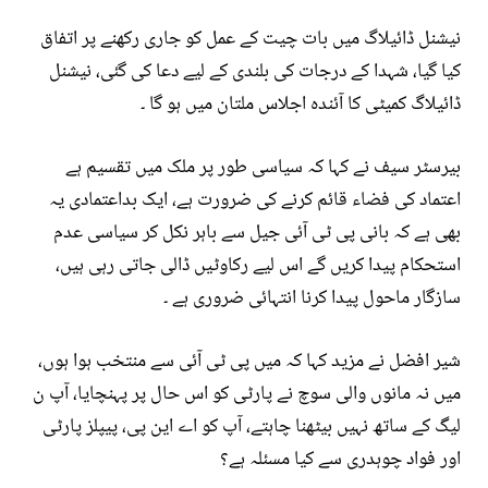
نیشنل ڈائیلاگ میں بات چیت کے عمل کو جاری رکھنے پر اتفاق
کیا گیا، شہدا کے درجات کی بلندی کے لیے دعا کی گئی، نیشنل
ڈائیلاگ کمیٹی کا آئندہ اجلاس ملتان میں ہو گا ۔
بیرسٹر سیف نے کہا کہ سیاسی طور پر ملک میں تقسیم ہے
اعتماد کی فضاء قائم کرنے کی ضرورت ہے، ایک بداعتمادی یہ
بھی ہے کہ بانی پی ٹی آئی جیل سے باہر نکل کر سیاسی عدم
استحکام پیدا کریں گے اس لیے رکاوٹیں ڈالی جاتی رہی ہیں،
سازگار ماحول پیدا کرنا انتہائی ضروری ہے ۔
شیر افضل نے مزید کہا کہ میں پی ٹی آئی سے منتخب ہوا ہوں،
میں نہ مانوں والی سوچ نے پارٹی کو اس حال پر پہنچایا، آپ ن
لیگ کے ساتھ نہیں بیٹھنا چاہتے، آپ کو اے این پی، پیپلز پارٹی
اور فواد چوہدری سے کیا مسئلہ ہے؟