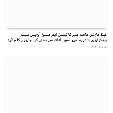
فیلڈ مارشل عاصم منیر کا نیشنل ایمرجنسیز آپریشن سینٹر
ہیڈکوارٹرز کا دورہ، مون سون آفات سے نمٹنے کی تیاریوں کا جائزہ
اگست 4, 2026