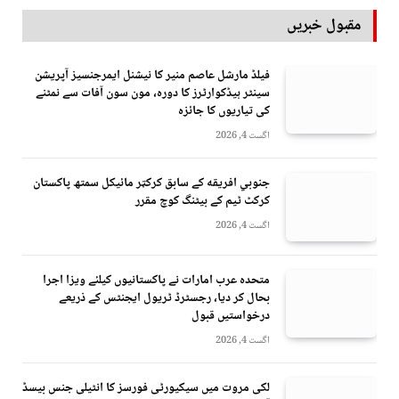
مقبول خبریں
فیلڈ مارشل عاصم منیر کا نیشنل ایمرجنسیز آپریشن
سینٹر ہیڈکوارٹرز کا دورہ، مون سون آفات سے نمٹنے
کی تیاریوں کا جائزہ
اگست 4, 2026
جنوبي افريقه کے سابق کرکټر مائیکل سمتھ پاکستان
کرکٹ ٹیم کے بیٹنگ کوچ مقرر
اگست 4, 2026
متحدہ عرب امارات نے پاکستانیوں کیلئے ویزا اجرا
بحال کر دیا، رجسٹرڈ ٹریول ایجنٹس کے ذریعے
درخواستیں قبول
اگست 4, 2026
لکی مروت میں سیکیورٹی فورسز کا انٹیلی جنس بیسڈ