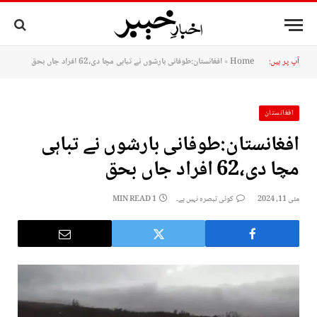
آپ پر ہیں:
Home
»
افغانستان:طوفانی بارشوں نے تباہی مچا دی،62 افراد جاں بحق
افغانستان
افغانستان:طوفانی بارشوں نے تباہی
مچا دی،62 افراد جاں بحق
مئی 11, 2024
کوئی تبصرہ نہیں ہے۔
1 MIN READ