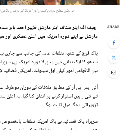
یہ اعلیٰ سطح دورہ پاکستان اور امریکا کے درمیان دفاعی ت
چیف آف ایئر سٹاف ایئر مارشل ظہیر احمد بابر سد
SHARE
مارشل نے اپنے دورہ امریکہ میں اعلیٰ عسکری اور سی
پاک فوج کے شعبہ تعلقات عامہ کی جانب سے جاری بیا
سدھو کا ایک دہائی میں یہ پہلا دورہ امریکہ ہے، سربر
بین الاقوامی امور کیلی ایل سیبولٹ، امریکی فضائیہ 
آئی ایس پی آر کے مطابق ملاقات کے دوران دوطرفہ عس
لئے نئی راہیں استوار کرنے پر اتفاق کیا گیا، یہ اعلیٰ
تزویراتی سنگِ میل ثابت ہوگا ۔
سربراہ پاک فضائیہ نے پاک امریکہ تعلقات بالخصوص د