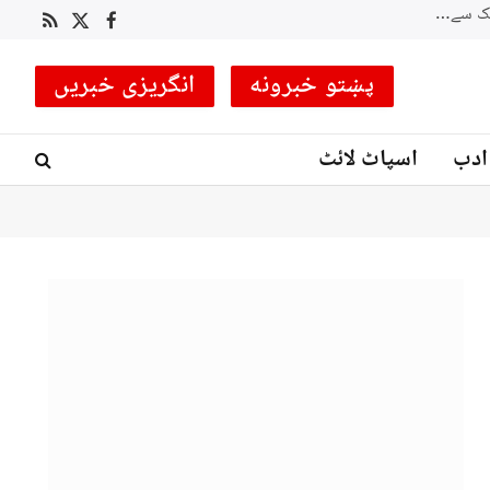
نگر: پاک آرمی نے ہیلی کاپٹر کے ذریعے ہسپر ویلی میں پھنسی 4 خواتین کو ریسکیو کرلیا
RSS
Facebook
X
(Twitter)
پښتو خبرونه
انگریزی خبریں
ادب
اسپاٹ لائٹ