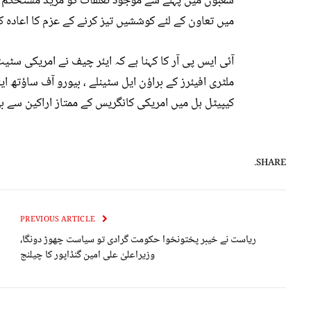
شعبوں میں پہلے سے موجود تعلقات کو مزید مستحکم کر
میں تعاون کے لئے کوششیں تیز کرنے کے عزم کا اعادہ کی
آئی ایس پی آر کا کہنا ہے کہ ایئر چیف نے امریکی سٹی
ملٹری افیئرز کے براؤن ایل سٹینلے ، بیورو آف ساؤتھ ا
کیپیٹل ہل میں امریکی کانگریس کے ممتاز اراکین سے بھ
SHARE.
PREVIOUS ARTICLE
ریاست نے خیبر پختونخوا حکومت گرادی تو سیاست چھوڑ دونگا،
وزیراعلیٰ علی امین گنڈاپور کا چیلنج