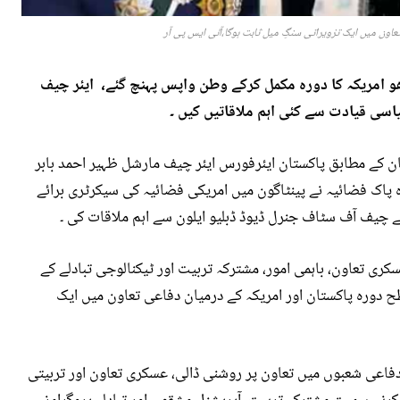
عاون میں ایک تزویراتی سنگِ میل ثابت ہوگا،آئی ایس پی آر
ھو امریکہ کا دورہ مکمل کرکے وطن واپس پہنچ گئے، ایئر چیف
اسی قیادت سے کئی اہم ملاقاتیں کیں ۔
ن کے مطابق پاکستان ایئرفورس ایئر چیف مارشل ظہیر احمد بابر
اہ پاک فضائیہ نے پینٹاگون میں امریکی فضائیہ کی سیکرٹری برائے
کے چیف آف سٹاف جنرل ڈیوڈ ڈبلیو ایلون سے اہم ملاقات کی ۔
کری تعاون، باہمی امور، مشترکہ تربیت اور ٹیکنالوجی تبادلے کے
 سطح دورہ پاکستان اور امریکہ کے درمیان دفاعی تعاون میں ایک
فاعی شعبوں میں تعاون پر روشنی ڈالی، عسکری تعاون اور تربیتی