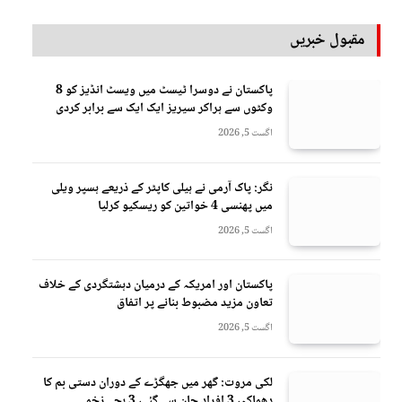
مقبول خبریں
پاکستان نے دوسرا ٹیسٹ میں ویسٹ انڈیز کو 8
وکٹوں سے ہراکر سیریز ایک ایک سے برابر کردی
اگست 5, 2026
نگر: پاک آرمی نے ہیلی کاپٹر کے ذریعے ہسپر ویلی
میں پھنسی 4 خواتین کو ریسکیو کرلیا
اگست 5, 2026
پاکستان اور امریکہ کے درمیان دہشتگردی کے خلاف
تعاون مزید مضبوط بنانے پر اتفاق
اگست 5, 2026
لکی مروت: گھر میں جھگڑے کے دوران دستی بم کا
دھماکہ، 3 افراد جان سے گئے، 3 بچے زخمی