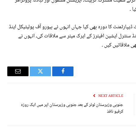
نے سمیت مشترکہ تربیت، آپریشنل مشقوں اور تبادلہ پروگرامز
ا ۔
ٹ ڈیپارٹمنٹ کا دورہ بھی کیا جہاں انہوں نے بیورو آف پولیٹیکل اینڈ
ینڈ سنٹرل ایشین افیئرز کے ایرک میئر سے ملاقات کی، انہوں نے
ی ملاقاتیں کیں ۔
Email
Twitter
Facebook
NEXT ARTICLE
جنوبی وزیرستان لوئر کے بعد جنوبی وزیرستان اپر میں ایک روزہ
کرفیو نافذ