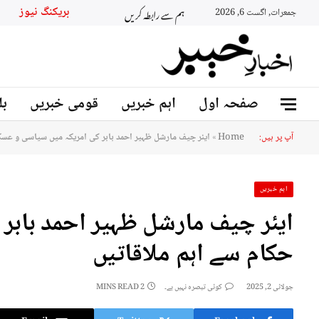
ہم سے رابطہ کریں
بریکنگ نیوز
جمعرات, اگست 6, 2026
صفحہ اول
اہم خبریں
قومی خبریں
بل
آپ پر ہیں:
Home
»
ایئر چیف مارشل ظہیر احمد بابر کی امریکہ میں سیاسی و عسک
اہم خبریں
ایئر چیف مارشل ظہیر احمد بابر
حکام سے اہم ملاقاتیں
جولائی 2, 2025
کوئی تبصرہ نہیں ہے۔
2 MINS READ