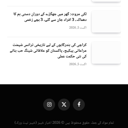
لکی مروت: گھر میں جھگڑے کے دوران دستی بم کا
دھماکہ، 3 افراد جان سے گئے، 3 بچے زخمی
اگست 5, 2026
کراچی کی بندرگاہوں کے لیے تاریخی ٹرانس شپمنٹ
مراعاتی پیکیج، پاکستان کو علاقائی شپنگ حب بنانے
کی نئی حکمت عملی
اگست 5, 2026
Instagram
X
Facebook
(Twitter)
تمام مواد کے جملہ حقوق محفوظ ہیں © 2026 اخبار خیبر (خیبر نیٹ ورک)