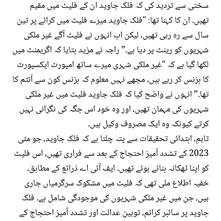
سختی سے تردید کی کہ فلک جاوید ان کے فلیٹ میں مقیم
تھیں۔ ان کا کہنا تھا: "فلک جاوید میرے فلیٹ میں کرائے پر تین
سال سے رہ رہی تھیں، لیکن اب انہوں نے فلیٹ آگے غیر ملکی
شہریوں کو رینٹ پر دیا ہے۔” راجہ نے مزید بتایا کہ اگریمنٹ میں
لکھا گیا ہے کہ "غیر ملکی شہری میرے ساتھ امپورٹ ایکسپورٹ
کا بزنس کر رہے ہیں، مجھے نہیں معلوم کہ بزنس کون سے آئٹم کا
تھا۔” انہوں نے واضح کیا کہ فلک جاوید فلیٹ میں غیر ملکی
شہریوں کی مہمان تھیں، اور وہ خود اس جگہ کی نگرانی نہیں
کرتے کیونکہ وہ ایک مصروف وکیل ہیں۔
تاہم، ابتدائی تحقیقات سے پتہ چلتا ہے کہ فلک جاوید، جو مئی
2023 کے تشدد آمیز احتجاج کے بعد سے فراری تھیں، اس فلیٹ
کو اپنا ٹھکانہ بنائے ہوئے تھیں۔ ایف آئی اے ذرائع کے مطابق،
خفیہ اطلاع ملی تھی کہ فلیٹ میں مشکوک سرگرمیاں جاری
ہیں، جن میں غیر ملکی شہریوں کی موجودگی شامل ہے۔ فلک
جاوید پر سائبر کرائم، توہین عدالت اور تشدد آمیز احتجاج کے