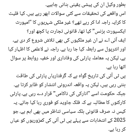
بطور وکیل ان کی پیشی یقینی بنانی چاہیے۔
اس واقعے کی تحقیقات سے کئی سوالات ابھر رہے ہیں۔ کیا فلیٹ
کا کرایہ راجہ ادا کر رہے تھے؟ غیر ملکی شہریوں کا "امپورٹ
ایکسپورٹ بزنس” کیا تھا، قانونی تجارت یا کچھ اور؟
ایف آئی اے نے ان غیر ملکیوں کی بھی تلاش شروع کر دی ہے،
اور انٹرپول سے رابطہ کیا جا رہا ہے۔ راجہ نے لاعلمی کا اظہار کیا
ہے، لیکن یہ معاملہ پارٹی کی وفاداری اور خفیہ روابط پر سوال
اٹھا رہا ہے۔
پی ٹی آئی کی تاریخ گواہ ہے کہ گرفتاریاں پارٹی کی طاقت
بنتی رہی ہیں، لیکن یہ واقعہ اندرونی انتشار کو ظاہر کرتا ہے۔
جبکہ حکومت اسے "انارکی کی ناکامی” قرار دے رہی ہے، پارٹی
کارکنوں کا مطالبہ ہے کہ فلک جاوید کو فوری رہا کیا جائے۔ یہ
کیس نہ صرف قانونی بلکہ سیاسی تناظر میں بھی اہم ہے، جو
2025 کے انتخابات سے پہلے پی ٹی آئی کی کمزوریوں کو عیاں
کر رہا ہے۔