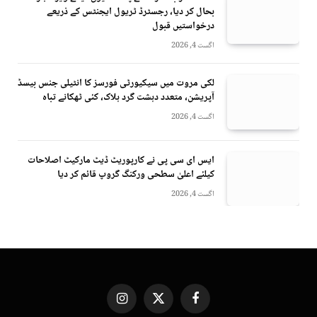
بحال کر دیا، رجسٹرڈ ٹریول ایجنٹس کے ذریعے
درخواستیں قبول
اگست 4, 2026
لکی مروت میں سیکیورٹی فورسز کا انٹیلی جنس بیسڈ
آپریشن، متعدد دہشت گرد ہلاک، کئی ٹھکانے تباہ
اگست 4, 2026
ایس ای سی پی نے کارپوریٹ ڈیٹ مارکیٹ اصلاحات
کیلئے اعلیٰ سطحی ورکنگ گروپ قائم کر دیا
اگست 4, 2026
Instagram
X
Facebook