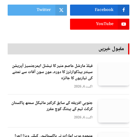
Twitter
Facebook
YouTube
مقبول خبریں
فیلڈ مارشل عاصم منیر کا نیشنل ایمرجنسیز آپریشن
سینٹر ہیڈکوارٹرز کا دورہ، مون سون آفات سے نمٹنے
کی تیاریوں کا جائزہ
اگست 4, 2026
جنوبي افريقه کے سابق کرکټر مائیکل سمتھ پاکستان
کرکٹ ٹیم کے بیٹنگ کوچ مقرر
اگست 4, 2026
متحدہ عرب امارات نے پاکستانیوں کیلئے ویزا اجرا