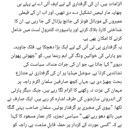
الزامات ہیں۔ ان کی گرفتاری کے لیے ایف آئی اے نے پہلے ہی
چھاپہ مار ٹیمیں تشکیل دے دی تھیں، اور اب ان کے فیملی
ممبروں کے موبائل فونز کی جانچ پڑتال کی جا رہی ہے۔ ان کا
شناختی کارڈ بلاک کرنے اور پاسپورٹ کنٹرول لسٹ میں شامل
کرنے کا امکان بھی ہے۔
یہ گرفتاری پی ٹی آئی کے لیے ایک بڑا دھچکا ہے۔ فلک جاوید،
جو پارٹی کی خواتین ونگ کی اہم رہنما ہیں، کو "چھوٹی پھولن
دیوی” کہا جاتا ہے، جو ان کی جرات مندانہ سیاست کی
نشاندہی کرتا ہے۔ سوشل میڈیا پر ان کی گرفتاری نے متنازع
بحث چھیڑ دی ہے، جہاں کچھ صارفین سلمان اکرم راجہ پر
مہمان کی عزت نہ رکھنے کا الزام لگا رہے ہیں، جبکہ دیگر پارٹی
کی اندرونی سازشوں کی طرف اشارہ کر رہے ہیں۔ ایک صارف نے
لکھا: "بیوی کی مخبری پر گرفتار ہوئیں، سلمان صاحب بہتی گنگا
میں ہاتھ دھو رہے تھے۔” سیاسی تجزیہ کار عمار مسعود کا کہنا
ہے کہ "کسی عورت کے کردار پر حملہ قابلِ مذمت ہے، راجہ کو